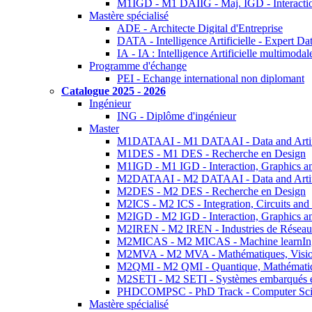
M1IGD - M1 DAIIG - Maj. IGD - Interactio
Mastère spécialisé
ADE - Architecte Digital d'Entreprise
DATA - Intelligence Artificielle - Expert 
IA - IA : Intelligence Artificielle multimoda
Programme d'échange
PEI - Echange international non diplomant
Catalogue 2025 - 2026
Ingénieur
ING - Diplôme d'ingénieur
Master
M1DATAAI - M1 DATAAI - Data and Artific
M1DES - M1 DES - Recherche en Design
M1IGD - M1 IGD - Interaction, Graphics a
M2DATAAI - M2 DATAAI - Data and Artific
M2DES - M2 DES - Recherche en Design
M2ICS - M2 ICS - Integration, Circuits and
M2IGD - M2 IGD - Interaction, Graphics a
M2IREN - M2 IREN - Industries de Réseau
M2MICAS - M2 MICAS - Machine learnIng
M2MVA - M2 MVA - Mathématiques, Vision
M2QMI - M2 QMI - Quantique, Mathématiq
M2SETI - M2 SETI - Systèmes embarqués et 
PHDCOMPSC - PhD Track - Computer Sci
Mastère spécialisé