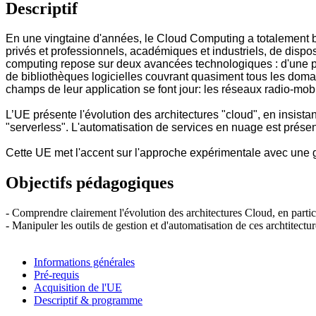
Descriptif
En une vingtaine d'années, le Cloud Computing a totalement b
privés et professionnels, académiques et industriels, de dispose
computing repose sur deux avancées technologiques : d'une part
de bibliothèques logicielles couvrant quasiment tous les doma
champs de leur application se font jour: les réseaux radio-mobi
L’UE présente l'évolution des architectures "cloud", en insist
"serverless". L'automatisation de services en nuage est présen
Cette UE met l'accent sur l'approche expérimentale avec une g
Objectifs pédagogiques
- Comprendre clairement l'évolution des architectures Cloud, en particu
- Manipuler les outils de gestion et d'automatisation de ces archtite
Informations générales
Pré-requis
Acquisition de l'UE
Descriptif & programme