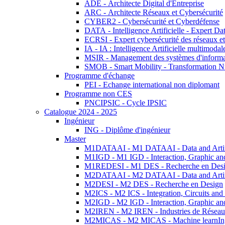
ADE - Architecte Digital d'Entreprise
ARC - Architecte Réseaux et Cybersécurité
CYBER2 - Cybersécurité et Cyberdéfense
DATA - Intelligence Artificielle - Expert 
ECRSI - Expert cybersécurité des réseaux et
IA - IA : Intelligence Artificielle multimoda
MSIR - Management des systèmes d'informa
SMOB - Smart Mobility - Transformation N
Programme d'échange
PEI - Echange international non diplomant
Programme non CES
PNCIPSIC - Cycle IPSIC
Catalogue 2024 - 2025
Ingénieur
ING - Diplôme d'ingénieur
Master
M1DATAAI - M1 DATAAI - Data and Artific
M1IGD - M1 IGD - Interaction, Graphic an
M1REDESI - M1 DES - Recherche en Des
M2DATAAI - M2 DATAAI - Data and Artific
M2DESI - M2 DES - Recherche en Design
M2ICS - M2 ICS - Integration, Circuits and
M2IGD - M2 IGD - Interaction, Graphic an
M2IREN - M2 IREN - Industries de Réseau
M2MICAS - M2 MICAS - Machine learnIng