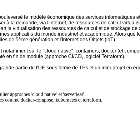
ouleversé le modèle économique des services informatiques et d
r à la demande, via l'Internet, de ressources de calcul virtualis
 la virtualisation des ressources de calcul et de stockage de do
ines applicatifs du monde industriel et académique. Alors que l
les de 5ème génération et l'Internet des Objets (IoT).
ant notamment sur le "cloud native": containers, docker (et compo
té en fin de module (approche CI/CD, logiciel Terraform).
rande partie de l'UE sous forme de TPs et un mini-projet en éq
lier approches 'cloud native' et 'serverless'
ctures comme docker-compose, kubernetes et terraform.