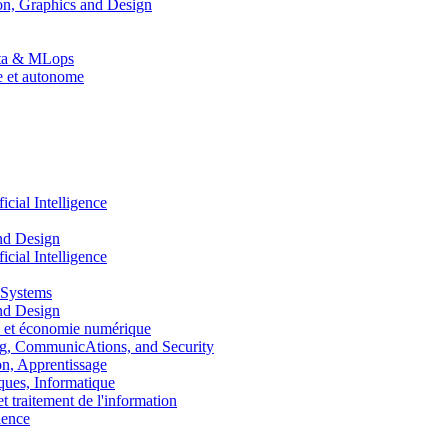
n, Graphics and Design
Data & MLops
le et autonome
ial Intelligence
nd Design
ial Intelligence
 Systems
nd Design
 et économie numérique
, CommunicAtions, and Security
, Apprentissage
ues, Informatique
traitement de l'information
ence