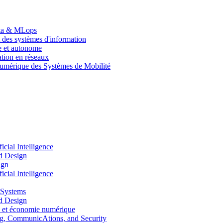
Data & MLops
 des systèmes d'information
le et autonome
tion en réseaux
umérique des Systèmes de Mobilité
ial Intelligence
d Design
ign
ial Intelligence
 Systems
d Design
 et économie numérique
, CommunicAtions, and Security