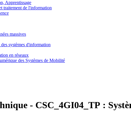
, Apprentissage
traitement de l'information
ence
nnées massives
 des systèmes d'information
tion en réseaux
umérique des Systèmes de Mobilité
chnique
-
CSC_4GI04_TP :
Systè