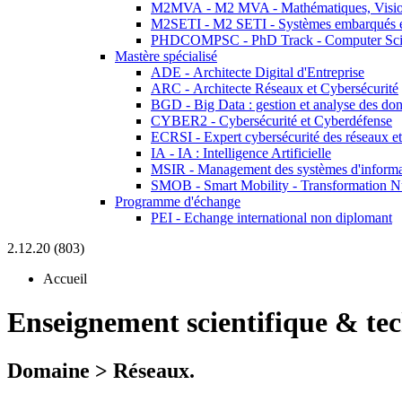
M2MVA - M2 MVA - Mathématiques, Vision
M2SETI - M2 SETI - Systèmes embarqués et 
PHDCOMPSC - PhD Track - Computer Sci
Mastère spécialisé
ADE - Architecte Digital d'Entreprise
ARC - Architecte Réseaux et Cybersécurité
BGD - Big Data : gestion et analyse des do
CYBER2 - Cybersécurité et Cyberdéfense
ECRSI - Expert cybersécurité des réseaux et
IA - IA : Intelligence Artificielle
MSIR - Management des systèmes d'informa
SMOB - Smart Mobility - Transformation N
Programme d'échange
PEI - Echange international non diplomant
2.12.20 (803)
Accueil
Enseignement scientifique & te
Domaine > Réseaux.