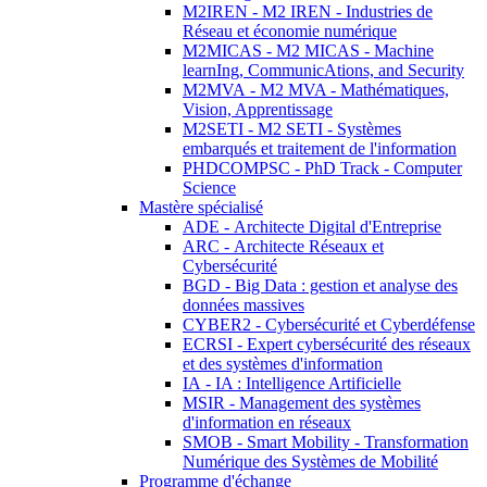
M2IREN - M2 IREN - Industries de
Réseau et économie numérique
M2MICAS - M2 MICAS - Machine
learnIng, CommunicAtions, and Security
M2MVA - M2 MVA - Mathématiques,
Vision, Apprentissage
M2SETI - M2 SETI - Systèmes
embarqués et traitement de l'information
PHDCOMPSC - PhD Track - Computer
Science
Mastère spécialisé
ADE - Architecte Digital d'Entreprise
ARC - Architecte Réseaux et
Cybersécurité
BGD - Big Data : gestion et analyse des
données massives
CYBER2 - Cybersécurité et Cyberdéfense
ECRSI - Expert cybersécurité des réseaux
et des systèmes d'information
IA - IA : Intelligence Artificielle
MSIR - Management des systèmes
d'information en réseaux
SMOB - Smart Mobility - Transformation
Numérique des Systèmes de Mobilité
Programme d'échange