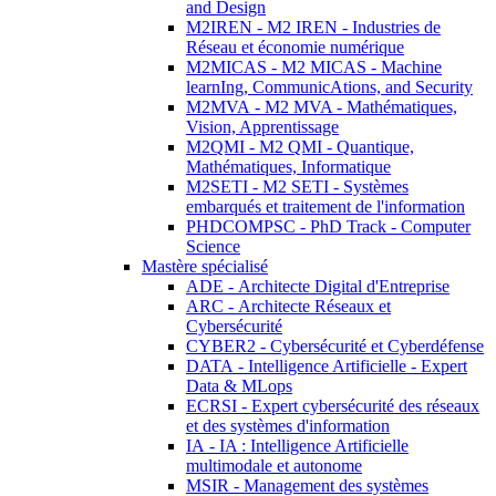
and Design
M2IREN - M2 IREN - Industries de
Réseau et économie numérique
M2MICAS - M2 MICAS - Machine
learnIng, CommunicAtions, and Security
M2MVA - M2 MVA - Mathématiques,
Vision, Apprentissage
M2QMI - M2 QMI - Quantique,
Mathématiques, Informatique
M2SETI - M2 SETI - Systèmes
embarqués et traitement de l'information
PHDCOMPSC - PhD Track - Computer
Science
Mastère spécialisé
ADE - Architecte Digital d'Entreprise
ARC - Architecte Réseaux et
Cybersécurité
CYBER2 - Cybersécurité et Cyberdéfense
DATA - Intelligence Artificielle - Expert
Data & MLops
ECRSI - Expert cybersécurité des réseaux
et des systèmes d'information
IA - IA : Intelligence Artificielle
multimodale et autonome
MSIR - Management des systèmes