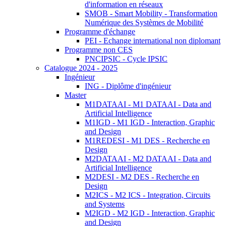
d'information en réseaux
SMOB - Smart Mobility - Transformation
Numérique des Systèmes de Mobilité
Programme d'échange
PEI - Echange international non diplomant
Programme non CES
PNCIPSIC - Cycle IPSIC
Catalogue 2024 - 2025
Ingénieur
ING - Diplôme d'ingénieur
Master
M1DATAAI - M1 DATAAI - Data and
Artificial Intelligence
M1IGD - M1 IGD - Interaction, Graphic
and Design
M1REDESI - M1 DES - Recherche en
Design
M2DATAAI - M2 DATAAI - Data and
Artificial Intelligence
M2DESI - M2 DES - Recherche en
Design
M2ICS - M2 ICS - Integration, Circuits
and Systems
M2IGD - M2 IGD - Interaction, Graphic
and Design