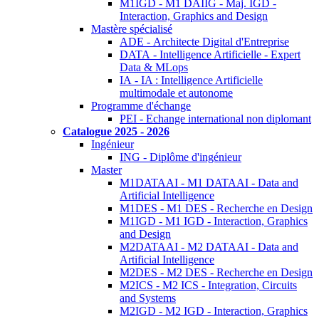
M1IGD - M1 DAIIG - Maj. IGD -
Interaction, Graphics and Design
Mastère spécialisé
ADE - Architecte Digital d'Entreprise
DATA - Intelligence Artificielle - Expert
Data & MLops
IA - IA : Intelligence Artificielle
multimodale et autonome
Programme d'échange
PEI - Echange international non diplomant
Catalogue 2025 - 2026
Ingénieur
ING - Diplôme d'ingénieur
Master
M1DATAAI - M1 DATAAI - Data and
Artificial Intelligence
M1DES - M1 DES - Recherche en Design
M1IGD - M1 IGD - Interaction, Graphics
and Design
M2DATAAI - M2 DATAAI - Data and
Artificial Intelligence
M2DES - M2 DES - Recherche en Design
M2ICS - M2 ICS - Integration, Circuits
and Systems
M2IGD - M2 IGD - Interaction, Graphics