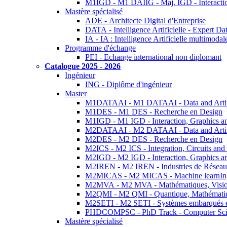
M1IGD - M1 DAIIG - Maj. IGD - Interactio
Mastère spécialisé
ADE - Architecte Digital d'Entreprise
DATA - Intelligence Artificielle - Expert 
IA - IA : Intelligence Artificielle multimoda
Programme d'échange
PEI - Echange international non diplomant
Catalogue 2025 - 2026
Ingénieur
ING - Diplôme d'ingénieur
Master
M1DATAAI - M1 DATAAI - Data and Artific
M1DES - M1 DES - Recherche en Design
M1IGD - M1 IGD - Interaction, Graphics a
M2DATAAI - M2 DATAAI - Data and Artific
M2DES - M2 DES - Recherche en Design
M2ICS - M2 ICS - Integration, Circuits and
M2IGD - M2 IGD - Interaction, Graphics a
M2IREN - M2 IREN - Industries de Réseau
M2MICAS - M2 MICAS - Machine learnIng
M2MVA - M2 MVA - Mathématiques, Vision
M2QMI - M2 QMI - Quantique, Mathématiq
M2SETI - M2 SETI - Systèmes embarqués et 
PHDCOMPSC - PhD Track - Computer Sci
Mastère spécialisé