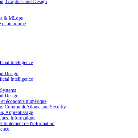
n, Graphics and Design
Data & MLops
le et autonome
ial Intelligence
nd Design
ial Intelligence
 Systems
nd Design
 et économie numérique
, CommunicAtions, and Security
, Apprentissage
ues, Informatique
traitement de l'information
ence