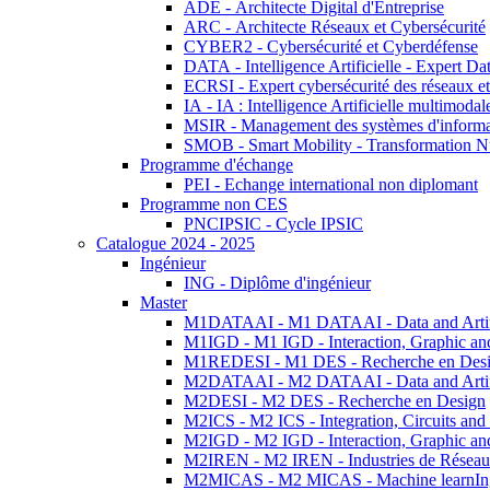
ADE - Architecte Digital d'Entreprise
ARC - Architecte Réseaux et Cybersécurité
CYBER2 - Cybersécurité et Cyberdéfense
DATA - Intelligence Artificielle - Expert 
ECRSI - Expert cybersécurité des réseaux et
IA - IA : Intelligence Artificielle multimoda
MSIR - Management des systèmes d'informa
SMOB - Smart Mobility - Transformation N
Programme d'échange
PEI - Echange international non diplomant
Programme non CES
PNCIPSIC - Cycle IPSIC
Catalogue 2024 - 2025
Ingénieur
ING - Diplôme d'ingénieur
Master
M1DATAAI - M1 DATAAI - Data and Artific
M1IGD - M1 IGD - Interaction, Graphic an
M1REDESI - M1 DES - Recherche en Des
M2DATAAI - M2 DATAAI - Data and Artific
M2DESI - M2 DES - Recherche en Design
M2ICS - M2 ICS - Integration, Circuits and
M2IGD - M2 IGD - Interaction, Graphic an
M2IREN - M2 IREN - Industries de Réseau
M2MICAS - M2 MICAS - Machine learnIng