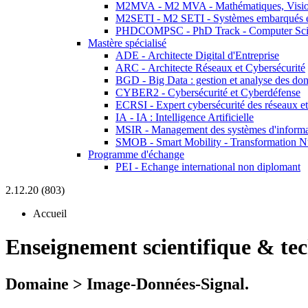
M2MVA - M2 MVA - Mathématiques, Vision
M2SETI - M2 SETI - Systèmes embarqués et 
PHDCOMPSC - PhD Track - Computer Sci
Mastère spécialisé
ADE - Architecte Digital d'Entreprise
ARC - Architecte Réseaux et Cybersécurité
BGD - Big Data : gestion et analyse des do
CYBER2 - Cybersécurité et Cyberdéfense
ECRSI - Expert cybersécurité des réseaux et
IA - IA : Intelligence Artificielle
MSIR - Management des systèmes d'informa
SMOB - Smart Mobility - Transformation N
Programme d'échange
PEI - Echange international non diplomant
2.12.20 (803)
Accueil
Enseignement scientifique & te
Domaine > Image-Données-Signal.