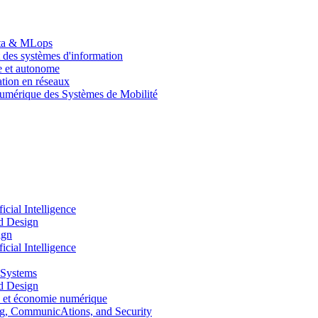
Data & MLops
 des systèmes d'information
le et autonome
tion en réseaux
umérique des Systèmes de Mobilité
ial Intelligence
d Design
ign
ial Intelligence
 Systems
d Design
 et économie numérique
, CommunicAtions, and Security