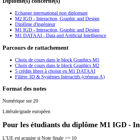
Diplôme(s) concerné(s)
Echange international non diplomant
M2 IGD - Interaction, Graphic and Design
Diplôme d'ingénieur
M1 IGD - Interaction, Graphic and Design
M1 DATAAI - Data and Artificial Intelligence
Parcours de rattachement
Choix de cours dans le block Graphics M1
Choix de cours dans le block Graphics M2
5 crédits libres à choisir en M1 DATAAI
Filière 3D & Systèmes Interactifs (créneau A)
Format des notes
Numérique sur 20
Littérale/grade européen
Pour les étudiants du diplôme
M1 IGD - In
L'UE est acquise si Note finale >= 10