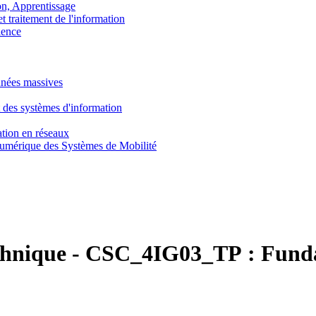
, Apprentissage
traitement de l'information
ence
nnées massives
 des systèmes d'information
tion en réseaux
umérique des Systèmes de Mobilité
chnique
-
CSC_4IG03_TP :
Funda