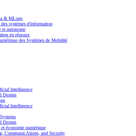
Data & MLops
 des systèmes d'information
le et autonome
tion en réseaux
umérique des Systèmes de Mobilité
ial Intelligence
d Design
ign
ial Intelligence
 Systems
d Design
 et économie numérique
, CommunicAtions, and Security