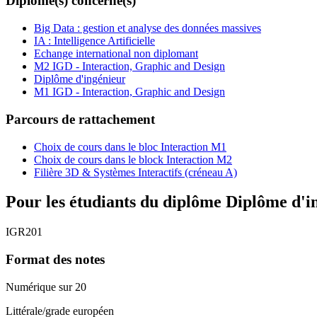
Diplôme(s) concerné(s)
Big Data : gestion et analyse des données massives
IA : Intelligence Artificielle
Echange international non diplomant
M2 IGD - Interaction, Graphic and Design
Diplôme d'ingénieur
M1 IGD - Interaction, Graphic and Design
Parcours de rattachement
Choix de cours dans le bloc Interaction M1
Choix de cours dans le block Interaction M2
Filière 3D & Systèmes Interactifs (créneau A)
Pour les étudiants du diplôme
Diplôme d'i
IGR201
Format des notes
Numérique sur 20
Littérale/grade européen