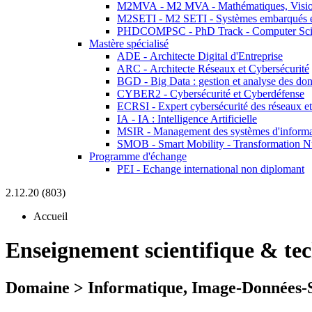
M2MVA - M2 MVA - Mathématiques, Vision
M2SETI - M2 SETI - Systèmes embarqués et 
PHDCOMPSC - PhD Track - Computer Sci
Mastère spécialisé
ADE - Architecte Digital d'Entreprise
ARC - Architecte Réseaux et Cybersécurité
BGD - Big Data : gestion et analyse des do
CYBER2 - Cybersécurité et Cyberdéfense
ECRSI - Expert cybersécurité des réseaux et
IA - IA : Intelligence Artificielle
MSIR - Management des systèmes d'informa
SMOB - Smart Mobility - Transformation N
Programme d'échange
PEI - Echange international non diplomant
2.12.20 (803)
Accueil
Enseignement scientifique & te
Domaine > Informatique, Image-Données-S