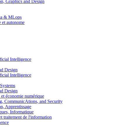
n, Graphics and Design
Data & MLops
le et autonome
ial Intelligence
nd Design
ial Intelligence
 Systems
nd Design
 et économie numérique
, CommunicAtions, and Security
, Apprentissage
ues, Informatique
traitement de l'information
ence