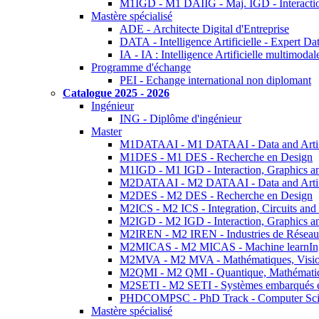
M1IGD - M1 DAIIG - Maj. IGD - Interactio
Mastère spécialisé
ADE - Architecte Digital d'Entreprise
DATA - Intelligence Artificielle - Expert 
IA - IA : Intelligence Artificielle multimoda
Programme d'échange
PEI - Echange international non diplomant
Catalogue 2025 - 2026
Ingénieur
ING - Diplôme d'ingénieur
Master
M1DATAAI - M1 DATAAI - Data and Artific
M1DES - M1 DES - Recherche en Design
M1IGD - M1 IGD - Interaction, Graphics a
M2DATAAI - M2 DATAAI - Data and Artific
M2DES - M2 DES - Recherche en Design
M2ICS - M2 ICS - Integration, Circuits and
M2IGD - M2 IGD - Interaction, Graphics a
M2IREN - M2 IREN - Industries de Réseau
M2MICAS - M2 MICAS - Machine learnIng
M2MVA - M2 MVA - Mathématiques, Vision
M2QMI - M2 QMI - Quantique, Mathématiq
M2SETI - M2 SETI - Systèmes embarqués et 
PHDCOMPSC - PhD Track - Computer Sci
Mastère spécialisé