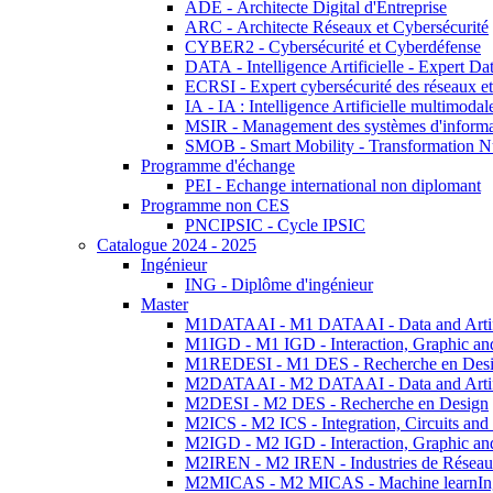
ADE - Architecte Digital d'Entreprise
ARC - Architecte Réseaux et Cybersécurité
CYBER2 - Cybersécurité et Cyberdéfense
DATA - Intelligence Artificielle - Expert 
ECRSI - Expert cybersécurité des réseaux et
IA - IA : Intelligence Artificielle multimoda
MSIR - Management des systèmes d'informa
SMOB - Smart Mobility - Transformation N
Programme d'échange
PEI - Echange international non diplomant
Programme non CES
PNCIPSIC - Cycle IPSIC
Catalogue 2024 - 2025
Ingénieur
ING - Diplôme d'ingénieur
Master
M1DATAAI - M1 DATAAI - Data and Artific
M1IGD - M1 IGD - Interaction, Graphic an
M1REDESI - M1 DES - Recherche en Des
M2DATAAI - M2 DATAAI - Data and Artific
M2DESI - M2 DES - Recherche en Design
M2ICS - M2 ICS - Integration, Circuits and
M2IGD - M2 IGD - Interaction, Graphic an
M2IREN - M2 IREN - Industries de Réseau
M2MICAS - M2 MICAS - Machine learnIng