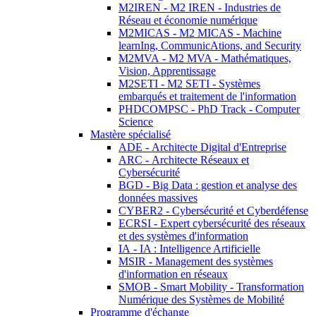
M2IREN - M2 IREN - Industries de
Réseau et économie numérique
M2MICAS - M2 MICAS - Machine
learnIng, CommunicAtions, and Security
M2MVA - M2 MVA - Mathématiques,
Vision, Apprentissage
M2SETI - M2 SETI - Systèmes
embarqués et traitement de l'information
PHDCOMPSC - PhD Track - Computer
Science
Mastère spécialisé
ADE - Architecte Digital d'Entreprise
ARC - Architecte Réseaux et
Cybersécurité
BGD - Big Data : gestion et analyse des
données massives
CYBER2 - Cybersécurité et Cyberdéfense
ECRSI - Expert cybersécurité des réseaux
et des systèmes d'information
IA - IA : Intelligence Artificielle
MSIR - Management des systèmes
d'information en réseaux
SMOB - Smart Mobility - Transformation
Numérique des Systèmes de Mobilité
Programme d'échange