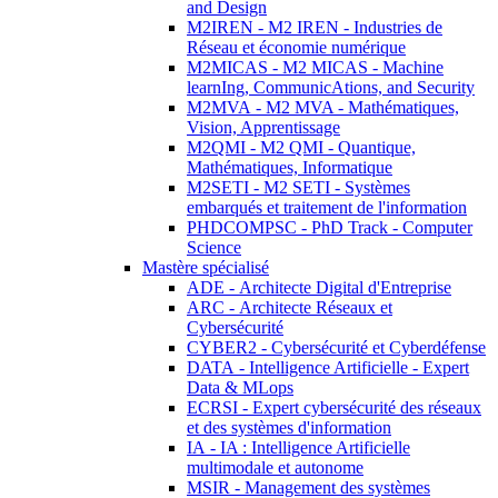
and Design
M2IREN - M2 IREN - Industries de
Réseau et économie numérique
M2MICAS - M2 MICAS - Machine
learnIng, CommunicAtions, and Security
M2MVA - M2 MVA - Mathématiques,
Vision, Apprentissage
M2QMI - M2 QMI - Quantique,
Mathématiques, Informatique
M2SETI - M2 SETI - Systèmes
embarqués et traitement de l'information
PHDCOMPSC - PhD Track - Computer
Science
Mastère spécialisé
ADE - Architecte Digital d'Entreprise
ARC - Architecte Réseaux et
Cybersécurité
CYBER2 - Cybersécurité et Cyberdéfense
DATA - Intelligence Artificielle - Expert
Data & MLops
ECRSI - Expert cybersécurité des réseaux
et des systèmes d'information
IA - IA : Intelligence Artificielle
multimodale et autonome
MSIR - Management des systèmes