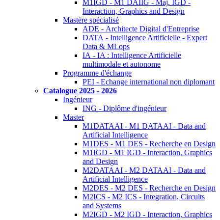
M1IGD - M1 DAIIG - Maj. IGD -
Interaction, Graphics and Design
Mastère spécialisé
ADE - Architecte Digital d'Entreprise
DATA - Intelligence Artificielle - Expert
Data & MLops
IA - IA : Intelligence Artificielle
multimodale et autonome
Programme d'échange
PEI - Echange international non diplomant
Catalogue 2025 - 2026
Ingénieur
ING - Diplôme d'ingénieur
Master
M1DATAAI - M1 DATAAI - Data and
Artificial Intelligence
M1DES - M1 DES - Recherche en Design
M1IGD - M1 IGD - Interaction, Graphics
and Design
M2DATAAI - M2 DATAAI - Data and
Artificial Intelligence
M2DES - M2 DES - Recherche en Design
M2ICS - M2 ICS - Integration, Circuits
and Systems
M2IGD - M2 IGD - Interaction, Graphics