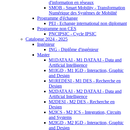
d'information en réseaux
SMOB - Smart Mobility - Transformation
Numérique des Systèmes de Mobilité
Programme d'échange
PEI - Echange international non diplomant
Programme non CES
PNCIPSIC - Cycle IPSIC
Catalogue 2024 - 2025
Ingénieur
ING - Diplôme d'ingénieur
Master
M1DATAAI - M1 DATAAI - Data and
Artificial Intelligence
M1IGD - M1 IGD - Interaction, Graphic
and Design
M1REDESI - M1 DES - Recherche en
Design
M2DATAAI - M2 DATAAI - Data and
Artificial Intelligence
M2DESI - M2 DES - Recherche en
Design
M2ICS - M2 ICS - Integration, Circuits
and Systems
M2IGD - M2 IGD - Interaction, Graphic
and Design