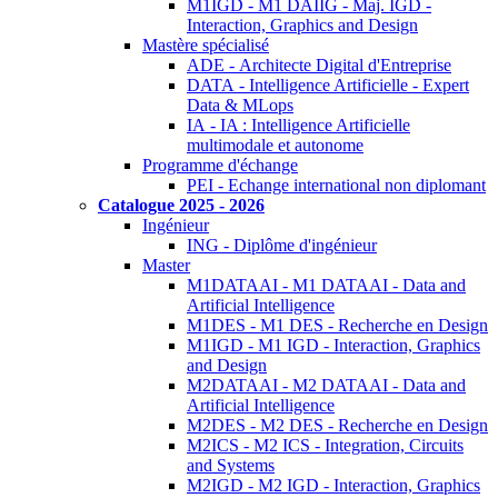
M1IGD - M1 DAIIG - Maj. IGD -
Interaction, Graphics and Design
Mastère spécialisé
ADE - Architecte Digital d'Entreprise
DATA - Intelligence Artificielle - Expert
Data & MLops
IA - IA : Intelligence Artificielle
multimodale et autonome
Programme d'échange
PEI - Echange international non diplomant
Catalogue 2025 - 2026
Ingénieur
ING - Diplôme d'ingénieur
Master
M1DATAAI - M1 DATAAI - Data and
Artificial Intelligence
M1DES - M1 DES - Recherche en Design
M1IGD - M1 IGD - Interaction, Graphics
and Design
M2DATAAI - M2 DATAAI - Data and
Artificial Intelligence
M2DES - M2 DES - Recherche en Design
M2ICS - M2 ICS - Integration, Circuits
and Systems
M2IGD - M2 IGD - Interaction, Graphics