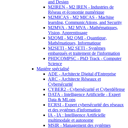
and Design
M2IREN - M2 IREN - Industries de
Réseau et économie numérique
M2MICAS - M2 MICAS - Machine
learnIng, CommunicAtions, and Security
M2MVA - M2 MVA - Mathématiques,
Vision, Apprentissage
M2QMI - M2 QMI - Quantique,
Mathématiques, Informatique
M2SETI - M2 SETI - Systèmes
embarqués et traitement de l'information
PHDCOMPSC - PhD Track - Computer
Science
Mastère spécialisé
ADE - Architecte Digital d'Entreprise
ARC - Architecte Réseaux et
Cybersécurité
CYBER2 - Cybersécurité et Cyberdéfense
DATA - Intelligence Artificielle - Expert
Data & MLops
ECRSI - Expert cybersécurité des réseaux
et des systèmes d'information
IA - IA : Intelligence Artificielle
multimodale et autonome
MSIR - Management des systèmes