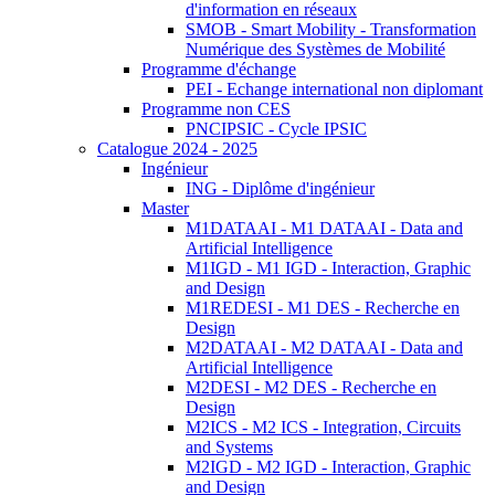
d'information en réseaux
SMOB - Smart Mobility - Transformation
Numérique des Systèmes de Mobilité
Programme d'échange
PEI - Echange international non diplomant
Programme non CES
PNCIPSIC - Cycle IPSIC
Catalogue 2024 - 2025
Ingénieur
ING - Diplôme d'ingénieur
Master
M1DATAAI - M1 DATAAI - Data and
Artificial Intelligence
M1IGD - M1 IGD - Interaction, Graphic
and Design
M1REDESI - M1 DES - Recherche en
Design
M2DATAAI - M2 DATAAI - Data and
Artificial Intelligence
M2DESI - M2 DES - Recherche en
Design
M2ICS - M2 ICS - Integration, Circuits
and Systems
M2IGD - M2 IGD - Interaction, Graphic
and Design