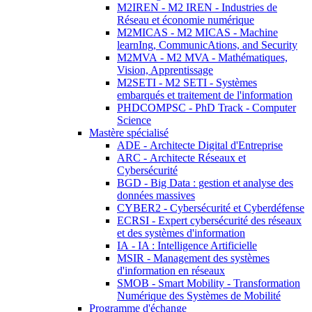
M2IREN - M2 IREN - Industries de
Réseau et économie numérique
M2MICAS - M2 MICAS - Machine
learnIng, CommunicAtions, and Security
M2MVA - M2 MVA - Mathématiques,
Vision, Apprentissage
M2SETI - M2 SETI - Systèmes
embarqués et traitement de l'information
PHDCOMPSC - PhD Track - Computer
Science
Mastère spécialisé
ADE - Architecte Digital d'Entreprise
ARC - Architecte Réseaux et
Cybersécurité
BGD - Big Data : gestion et analyse des
données massives
CYBER2 - Cybersécurité et Cyberdéfense
ECRSI - Expert cybersécurité des réseaux
et des systèmes d'information
IA - IA : Intelligence Artificielle
MSIR - Management des systèmes
d'information en réseaux
SMOB - Smart Mobility - Transformation
Numérique des Systèmes de Mobilité
Programme d'échange