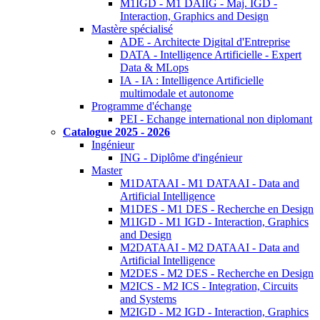
M1IGD - M1 DAIIG - Maj. IGD -
Interaction, Graphics and Design
Mastère spécialisé
ADE - Architecte Digital d'Entreprise
DATA - Intelligence Artificielle - Expert
Data & MLops
IA - IA : Intelligence Artificielle
multimodale et autonome
Programme d'échange
PEI - Echange international non diplomant
Catalogue 2025 - 2026
Ingénieur
ING - Diplôme d'ingénieur
Master
M1DATAAI - M1 DATAAI - Data and
Artificial Intelligence
M1DES - M1 DES - Recherche en Design
M1IGD - M1 IGD - Interaction, Graphics
and Design
M2DATAAI - M2 DATAAI - Data and
Artificial Intelligence
M2DES - M2 DES - Recherche en Design
M2ICS - M2 ICS - Integration, Circuits
and Systems
M2IGD - M2 IGD - Interaction, Graphics