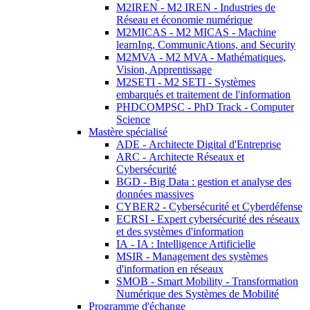
M2IREN - M2 IREN - Industries de
Réseau et économie numérique
M2MICAS - M2 MICAS - Machine
learnIng, CommunicAtions, and Security
M2MVA - M2 MVA - Mathématiques,
Vision, Apprentissage
M2SETI - M2 SETI - Systèmes
embarqués et traitement de l'information
PHDCOMPSC - PhD Track - Computer
Science
Mastère spécialisé
ADE - Architecte Digital d'Entreprise
ARC - Architecte Réseaux et
Cybersécurité
BGD - Big Data : gestion et analyse des
données massives
CYBER2 - Cybersécurité et Cyberdéfense
ECRSI - Expert cybersécurité des réseaux
et des systèmes d'information
IA - IA : Intelligence Artificielle
MSIR - Management des systèmes
d'information en réseaux
SMOB - Smart Mobility - Transformation
Numérique des Systèmes de Mobilité
Programme d'échange