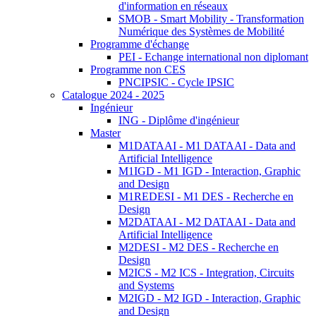
d'information en réseaux
SMOB - Smart Mobility - Transformation
Numérique des Systèmes de Mobilité
Programme d'échange
PEI - Echange international non diplomant
Programme non CES
PNCIPSIC - Cycle IPSIC
Catalogue 2024 - 2025
Ingénieur
ING - Diplôme d'ingénieur
Master
M1DATAAI - M1 DATAAI - Data and
Artificial Intelligence
M1IGD - M1 IGD - Interaction, Graphic
and Design
M1REDESI - M1 DES - Recherche en
Design
M2DATAAI - M2 DATAAI - Data and
Artificial Intelligence
M2DESI - M2 DES - Recherche en
Design
M2ICS - M2 ICS - Integration, Circuits
and Systems
M2IGD - M2 IGD - Interaction, Graphic
and Design