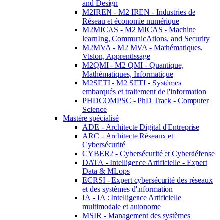
and Design
M2IREN - M2 IREN - Industries de
Réseau et économie numérique
M2MICAS - M2 MICAS - Machine
learnIng, CommunicAtions, and Security
M2MVA - M2 MVA - Mathématiques,
Vision, Apprentissage
M2QMI - M2 QMI - Quantique,
Mathématiques, Informatique
M2SETI - M2 SETI - Systèmes
embarqués et traitement de l'information
PHDCOMPSC - PhD Track - Computer
Science
Mastère spécialisé
ADE - Architecte Digital d'Entreprise
ARC - Architecte Réseaux et
Cybersécurité
CYBER2 - Cybersécurité et Cyberdéfense
DATA - Intelligence Artificielle - Expert
Data & MLops
ECRSI - Expert cybersécurité des réseaux
et des systèmes d'information
IA - IA : Intelligence Artificielle
multimodale et autonome
MSIR - Management des systèmes