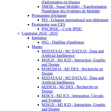
d'information en réseaux
SMOB - Smart Mobility - Transformation
Numérique des Systèmes de Mobilité
Programme d'échange
PEI - Echange international non diplomant
Programme non CES
PNCIPSIC - Cycle IPSIC
Catalogue 2024 - 2025
Ingénieur
ING - Diplôme d'ingénieur
Master
M1DATAAI - M1 DATAAI - Data and
Artificial Intelligence
M1IGD - M1 IGD - Interaction, Graphic
and Design
M1REDESI - M1 DES - Recherche en
Design
M2DATAAI - M2 DATAAI - Data and
Artificial Intelligence
M2DESI - M2 DES - Recherche en
Design
M2ICS - M2 ICS - Integration, Circuits
and Systems
M2IGD - M2 IGD - Interaction, Graphic
and Design