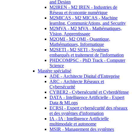
and Design
M2IREN - M2 IREN - Industries de
Réseau et économie numérique
M2MICAS - M2 MICAS - Machine
learnIng, CommunicAtions, and Security
M2MVA - M2 MVA - Mathématiques,
Vision, Apprentissage
M2QMI - M2 QMI - Quantique,
Mathématiques, Informatique
M2SETI - M2 SETI - Systèmes
embarqués et traitement de l'information
PHDCOMPSC - PhD Track - Computer
Science
Mastère spécialisé
ADE - Architecte Digital d'Entreprise
ARC - Architecte Réseaux et
Cybersécurité
CYBER2 - Cybersécurité et Cyberdéfense
DATA - Intelligence Artificielle - Expert
Data & MLops
ECRSI - Expert cybersécurité des réseaux
et des systèmes d'information
IA - IA : Intelligence Artificielle
multimodale et autonome
MSIR - Management des systèmes