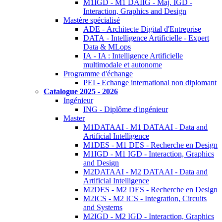
M1IGD - M1 DAIIG - Maj. IGD -
Interaction, Graphics and Design
Mastère spécialisé
ADE - Architecte Digital d'Entreprise
DATA - Intelligence Artificielle - Expert
Data & MLops
IA - IA : Intelligence Artificielle
multimodale et autonome
Programme d'échange
PEI - Echange international non diplomant
Catalogue 2025 - 2026
Ingénieur
ING - Diplôme d'ingénieur
Master
M1DATAAI - M1 DATAAI - Data and
Artificial Intelligence
M1DES - M1 DES - Recherche en Design
M1IGD - M1 IGD - Interaction, Graphics
and Design
M2DATAAI - M2 DATAAI - Data and
Artificial Intelligence
M2DES - M2 DES - Recherche en Design
M2ICS - M2 ICS - Integration, Circuits
and Systems
M2IGD - M2 IGD - Interaction, Graphics