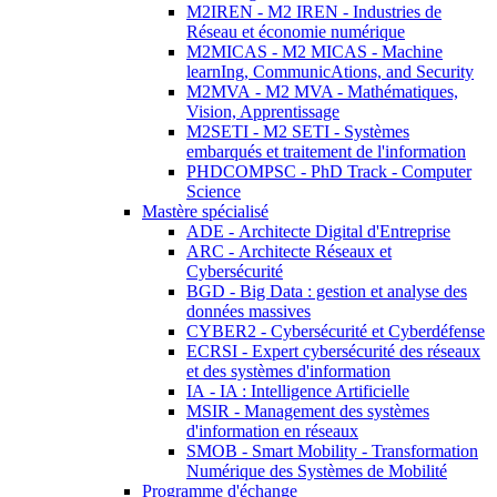
M2IREN - M2 IREN - Industries de
Réseau et économie numérique
M2MICAS - M2 MICAS - Machine
learnIng, CommunicAtions, and Security
M2MVA - M2 MVA - Mathématiques,
Vision, Apprentissage
M2SETI - M2 SETI - Systèmes
embarqués et traitement de l'information
PHDCOMPSC - PhD Track - Computer
Science
Mastère spécialisé
ADE - Architecte Digital d'Entreprise
ARC - Architecte Réseaux et
Cybersécurité
BGD - Big Data : gestion et analyse des
données massives
CYBER2 - Cybersécurité et Cyberdéfense
ECRSI - Expert cybersécurité des réseaux
et des systèmes d'information
IA - IA : Intelligence Artificielle
MSIR - Management des systèmes
d'information en réseaux
SMOB - Smart Mobility - Transformation
Numérique des Systèmes de Mobilité
Programme d'échange