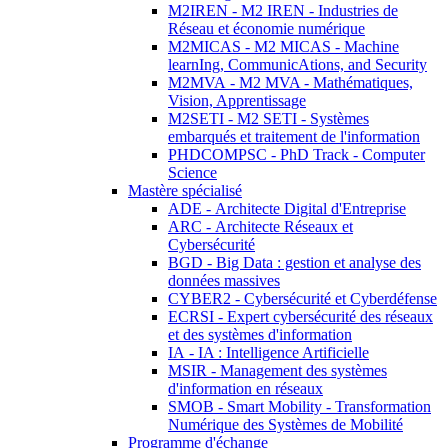
M2IREN - M2 IREN - Industries de
Réseau et économie numérique
M2MICAS - M2 MICAS - Machine
learnIng, CommunicAtions, and Security
M2MVA - M2 MVA - Mathématiques,
Vision, Apprentissage
M2SETI - M2 SETI - Systèmes
embarqués et traitement de l'information
PHDCOMPSC - PhD Track - Computer
Science
Mastère spécialisé
ADE - Architecte Digital d'Entreprise
ARC - Architecte Réseaux et
Cybersécurité
BGD - Big Data : gestion et analyse des
données massives
CYBER2 - Cybersécurité et Cyberdéfense
ECRSI - Expert cybersécurité des réseaux
et des systèmes d'information
IA - IA : Intelligence Artificielle
MSIR - Management des systèmes
d'information en réseaux
SMOB - Smart Mobility - Transformation
Numérique des Systèmes de Mobilité
Programme d'échange