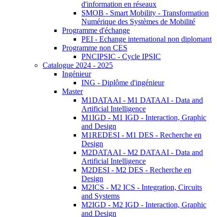
d'information en réseaux
SMOB - Smart Mobility - Transformation
Numérique des Systèmes de Mobilité
Programme d'échange
PEI - Echange international non diplomant
Programme non CES
PNCIPSIC - Cycle IPSIC
Catalogue 2024 - 2025
Ingénieur
ING - Diplôme d'ingénieur
Master
M1DATAAI - M1 DATAAI - Data and
Artificial Intelligence
M1IGD - M1 IGD - Interaction, Graphic
and Design
M1REDESI - M1 DES - Recherche en
Design
M2DATAAI - M2 DATAAI - Data and
Artificial Intelligence
M2DESI - M2 DES - Recherche en
Design
M2ICS - M2 ICS - Integration, Circuits
and Systems
M2IGD - M2 IGD - Interaction, Graphic
and Design