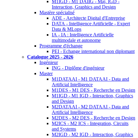
M1IGD - M1 DAIIG - Maj. IGD -
Interaction, Graphics and Design
Mastère spécialisé
ADE - Architecte Digital d'Entreprise
DATA - Intelligence Artificielle - Expert
Data & MLops
IA - IA : Intelligence Artificielle
multimodale et autonome
Programme d'échange
PEI - Echange international non diplomant
Catalogue 2025 - 2026
Ingénieur
ING - Diplôme d'ingénieur
Master
M1DATAAI - M1 DATAAI - Data and
Artificial Intelligence
M1DES - M1 DES - Recherche en Design
M1IGD - M1 IGD - Interaction, Graphics
and Design
M2DATAAI - M2 DATAAI - Data and
Artificial Intelligence
M2DES - M2 DES - Recherche en Design
M2ICS - M2 ICS - Integration, Circuits
and Systems
M2IGD - M2 IGD - Interaction, Graphics