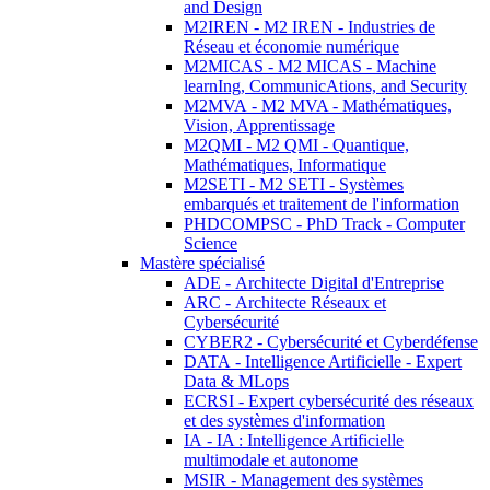
and Design
M2IREN - M2 IREN - Industries de
Réseau et économie numérique
M2MICAS - M2 MICAS - Machine
learnIng, CommunicAtions, and Security
M2MVA - M2 MVA - Mathématiques,
Vision, Apprentissage
M2QMI - M2 QMI - Quantique,
Mathématiques, Informatique
M2SETI - M2 SETI - Systèmes
embarqués et traitement de l'information
PHDCOMPSC - PhD Track - Computer
Science
Mastère spécialisé
ADE - Architecte Digital d'Entreprise
ARC - Architecte Réseaux et
Cybersécurité
CYBER2 - Cybersécurité et Cyberdéfense
DATA - Intelligence Artificielle - Expert
Data & MLops
ECRSI - Expert cybersécurité des réseaux
et des systèmes d'information
IA - IA : Intelligence Artificielle
multimodale et autonome
MSIR - Management des systèmes