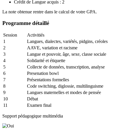
Crédit de Langue acquis : 2
La note obtenue rentre dans le calcul de votre GPA.
Programme détaillé
Session
Activitiés
1
Langues, dialectes, variétés, pidgins, créoles
2
AAVE, variation et racisme
3
Langue et pouvoir, âge, sexe, classe sociale
4
Solidarité et étiquette
5
Collecte de données, transcription, analyse
6
Presenation bowl
7
Présentations formelles
8
Code switching, diglossie, multilinguisme
9
Langues maternelles et modes de pensée
10
Débat
11
Examen final
Support pédagogique multimédia