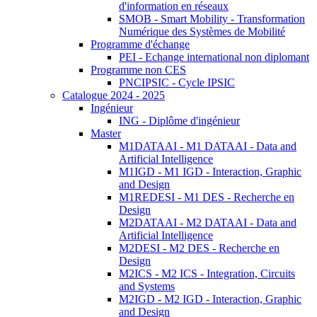
d'information en réseaux
SMOB - Smart Mobility - Transformation
Numérique des Systèmes de Mobilité
Programme d'échange
PEI - Echange international non diplomant
Programme non CES
PNCIPSIC - Cycle IPSIC
Catalogue 2024 - 2025
Ingénieur
ING - Diplôme d'ingénieur
Master
M1DATAAI - M1 DATAAI - Data and
Artificial Intelligence
M1IGD - M1 IGD - Interaction, Graphic
and Design
M1REDESI - M1 DES - Recherche en
Design
M2DATAAI - M2 DATAAI - Data and
Artificial Intelligence
M2DESI - M2 DES - Recherche en
Design
M2ICS - M2 ICS - Integration, Circuits
and Systems
M2IGD - M2 IGD - Interaction, Graphic
and Design