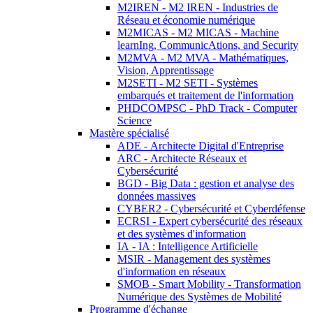
M2IREN - M2 IREN - Industries de
Réseau et économie numérique
M2MICAS - M2 MICAS - Machine
learnIng, CommunicAtions, and Security
M2MVA - M2 MVA - Mathématiques,
Vision, Apprentissage
M2SETI - M2 SETI - Systèmes
embarqués et traitement de l'information
PHDCOMPSC - PhD Track - Computer
Science
Mastère spécialisé
ADE - Architecte Digital d'Entreprise
ARC - Architecte Réseaux et
Cybersécurité
BGD - Big Data : gestion et analyse des
données massives
CYBER2 - Cybersécurité et Cyberdéfense
ECRSI - Expert cybersécurité des réseaux
et des systèmes d'information
IA - IA : Intelligence Artificielle
MSIR - Management des systèmes
d'information en réseaux
SMOB - Smart Mobility - Transformation
Numérique des Systèmes de Mobilité
Programme d'échange