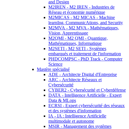
and Design
M2IREN - M2 IREN - Industries de
Réseau et économie numérique
M2MICAS - M2 MICAS - Machine
learnIng, CommunicAtions, and Security
M2MVA - M2 MVA - Mathématiques,
Vision, Apprentissage
M2QMI - M2 QMI - Quantique,
Mathématiques, Informatique
M2SETI - M2 SETI - Systèmes
embarqués et traitement de l'information
PHDCOMPSC - PhD Track - Computer
Science
Mastère spécialisé
ADE - Architecte Digital d'Entreprise
ARC - Architecte Réseaux et
Cybersécurité
CYBER2 - Cybersécurité et Cyberdéfense
DATA - Intelligence Artificielle - Expert
Data & MLops
ECRSI - Expert cybersécurité des réseaux
et des systèmes d'information
IA - IA : Intelligence Artificielle
multimodale et autonome
MSIR - Management des systèmes