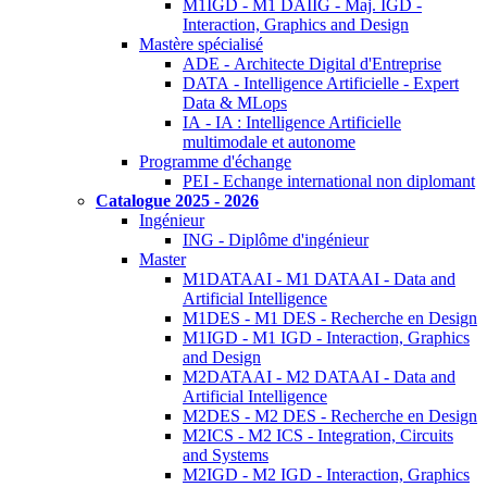
M1IGD - M1 DAIIG - Maj. IGD -
Interaction, Graphics and Design
Mastère spécialisé
ADE - Architecte Digital d'Entreprise
DATA - Intelligence Artificielle - Expert
Data & MLops
IA - IA : Intelligence Artificielle
multimodale et autonome
Programme d'échange
PEI - Echange international non diplomant
Catalogue 2025 - 2026
Ingénieur
ING - Diplôme d'ingénieur
Master
M1DATAAI - M1 DATAAI - Data and
Artificial Intelligence
M1DES - M1 DES - Recherche en Design
M1IGD - M1 IGD - Interaction, Graphics
and Design
M2DATAAI - M2 DATAAI - Data and
Artificial Intelligence
M2DES - M2 DES - Recherche en Design
M2ICS - M2 ICS - Integration, Circuits
and Systems
M2IGD - M2 IGD - Interaction, Graphics