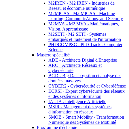
M2IREN - M2 IREN - Industries de
Réseau et économie numérique
M2MICAS - M2 MICAS - Machine
learnIng, CommunicAtions, and Security
M2MVA - M2 MVA - Mathématiques,
Vision, Apprentissage
M2SETI - M2 SETI - Systèmes
embarqués et traitement de l'information
PHDCOMPSC - PhD Track - Computer
Science
Mastère spécialisé
ADE - Architecte Digital d'Entreprise
ARC - Architecte Réseaux et
Cybersécurité
BGD - Big Data : gestion et analyse des
données massives
CYBER2 - Cybersécurité et Cyberdéfense
ECRSI - Expert cybersécurité des réseaux
et des systèmes d'information
IA - IA : Intelligence Artificielle
MSIR - Management des systèmes
d'information en réseaux
SMOB - Smart Mobility - Transformation
Numérique des Systèmes de Mobilité
Programme d'échange