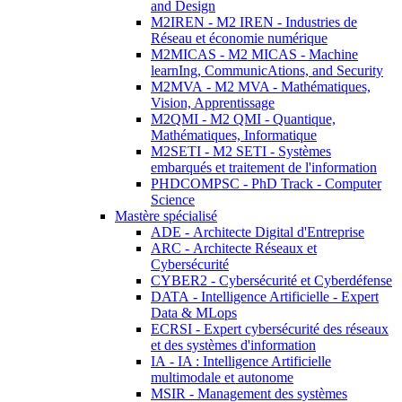
and Design
M2IREN - M2 IREN - Industries de
Réseau et économie numérique
M2MICAS - M2 MICAS - Machine
learnIng, CommunicAtions, and Security
M2MVA - M2 MVA - Mathématiques,
Vision, Apprentissage
M2QMI - M2 QMI - Quantique,
Mathématiques, Informatique
M2SETI - M2 SETI - Systèmes
embarqués et traitement de l'information
PHDCOMPSC - PhD Track - Computer
Science
Mastère spécialisé
ADE - Architecte Digital d'Entreprise
ARC - Architecte Réseaux et
Cybersécurité
CYBER2 - Cybersécurité et Cyberdéfense
DATA - Intelligence Artificielle - Expert
Data & MLops
ECRSI - Expert cybersécurité des réseaux
et des systèmes d'information
IA - IA : Intelligence Artificielle
multimodale et autonome
MSIR - Management des systèmes