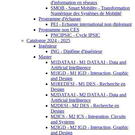
d'information en réseaux
SMOB - Smart Mobility - Transformation
Numérique des Systèmes de Mobilité
Programme d'échange
PEI - Echange international non diplomant
Programme non CES
PNCIPSIC - Cycle IPSIC
Catalogue 2024 - 2025
Ingénieur
ING - Diplôme d'ingénieur
Master
M1DATAAI - M1 DATAAI - Data and
Artificial Intelligence
M1IGD - M1 IGD - Interaction, Graphic
and Design
M1REDESI - M1 DES - Recherche en
Design
M2DATAAI - M2 DATAAI - Data and
Artificial Intelligence
M2DESI - M2 DES - Recherche en
Design
M2ICS - M2 ICS - Integration, Circuits
and Systems
M2IGD - M2 IGD - Interaction, Graphic
and Design