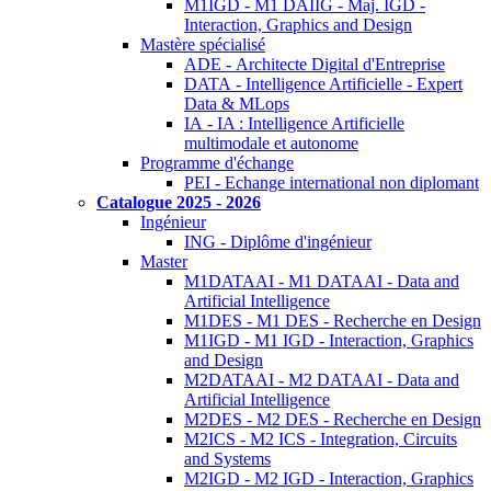
M1IGD - M1 DAIIG - Maj. IGD -
Interaction, Graphics and Design
Mastère spécialisé
ADE - Architecte Digital d'Entreprise
DATA - Intelligence Artificielle - Expert
Data & MLops
IA - IA : Intelligence Artificielle
multimodale et autonome
Programme d'échange
PEI - Echange international non diplomant
Catalogue 2025 - 2026
Ingénieur
ING - Diplôme d'ingénieur
Master
M1DATAAI - M1 DATAAI - Data and
Artificial Intelligence
M1DES - M1 DES - Recherche en Design
M1IGD - M1 IGD - Interaction, Graphics
and Design
M2DATAAI - M2 DATAAI - Data and
Artificial Intelligence
M2DES - M2 DES - Recherche en Design
M2ICS - M2 ICS - Integration, Circuits
and Systems
M2IGD - M2 IGD - Interaction, Graphics