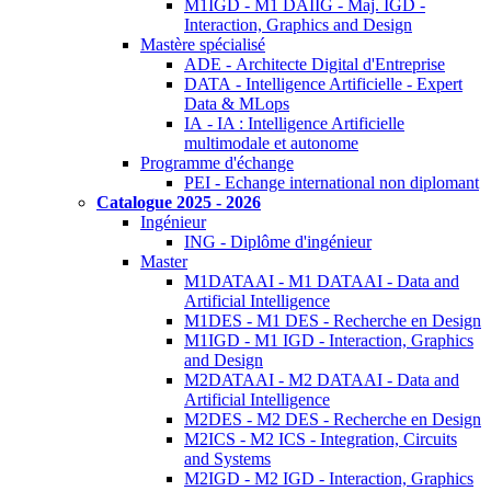
M1IGD - M1 DAIIG - Maj. IGD -
Interaction, Graphics and Design
Mastère spécialisé
ADE - Architecte Digital d'Entreprise
DATA - Intelligence Artificielle - Expert
Data & MLops
IA - IA : Intelligence Artificielle
multimodale et autonome
Programme d'échange
PEI - Echange international non diplomant
Catalogue 2025 - 2026
Ingénieur
ING - Diplôme d'ingénieur
Master
M1DATAAI - M1 DATAAI - Data and
Artificial Intelligence
M1DES - M1 DES - Recherche en Design
M1IGD - M1 IGD - Interaction, Graphics
and Design
M2DATAAI - M2 DATAAI - Data and
Artificial Intelligence
M2DES - M2 DES - Recherche en Design
M2ICS - M2 ICS - Integration, Circuits
and Systems
M2IGD - M2 IGD - Interaction, Graphics