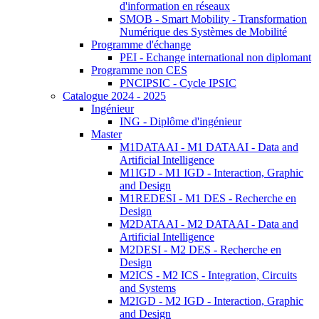
d'information en réseaux
SMOB - Smart Mobility - Transformation
Numérique des Systèmes de Mobilité
Programme d'échange
PEI - Echange international non diplomant
Programme non CES
PNCIPSIC - Cycle IPSIC
Catalogue 2024 - 2025
Ingénieur
ING - Diplôme d'ingénieur
Master
M1DATAAI - M1 DATAAI - Data and
Artificial Intelligence
M1IGD - M1 IGD - Interaction, Graphic
and Design
M1REDESI - M1 DES - Recherche en
Design
M2DATAAI - M2 DATAAI - Data and
Artificial Intelligence
M2DESI - M2 DES - Recherche en
Design
M2ICS - M2 ICS - Integration, Circuits
and Systems
M2IGD - M2 IGD - Interaction, Graphic
and Design