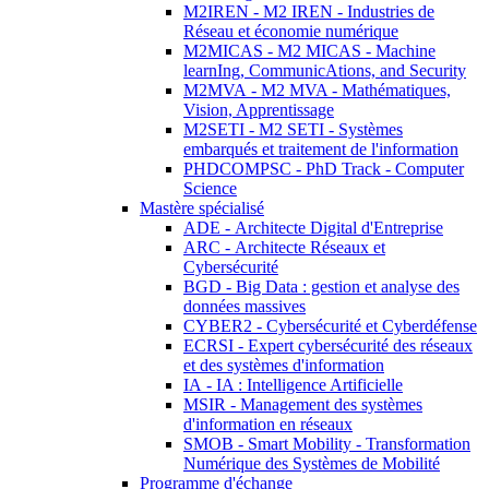
M2IREN - M2 IREN - Industries de
Réseau et économie numérique
M2MICAS - M2 MICAS - Machine
learnIng, CommunicAtions, and Security
M2MVA - M2 MVA - Mathématiques,
Vision, Apprentissage
M2SETI - M2 SETI - Systèmes
embarqués et traitement de l'information
PHDCOMPSC - PhD Track - Computer
Science
Mastère spécialisé
ADE - Architecte Digital d'Entreprise
ARC - Architecte Réseaux et
Cybersécurité
BGD - Big Data : gestion et analyse des
données massives
CYBER2 - Cybersécurité et Cyberdéfense
ECRSI - Expert cybersécurité des réseaux
et des systèmes d'information
IA - IA : Intelligence Artificielle
MSIR - Management des systèmes
d'information en réseaux
SMOB - Smart Mobility - Transformation
Numérique des Systèmes de Mobilité
Programme d'échange