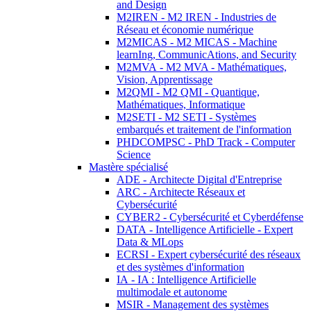
and Design
M2IREN - M2 IREN - Industries de
Réseau et économie numérique
M2MICAS - M2 MICAS - Machine
learnIng, CommunicAtions, and Security
M2MVA - M2 MVA - Mathématiques,
Vision, Apprentissage
M2QMI - M2 QMI - Quantique,
Mathématiques, Informatique
M2SETI - M2 SETI - Systèmes
embarqués et traitement de l'information
PHDCOMPSC - PhD Track - Computer
Science
Mastère spécialisé
ADE - Architecte Digital d'Entreprise
ARC - Architecte Réseaux et
Cybersécurité
CYBER2 - Cybersécurité et Cyberdéfense
DATA - Intelligence Artificielle - Expert
Data & MLops
ECRSI - Expert cybersécurité des réseaux
et des systèmes d'information
IA - IA : Intelligence Artificielle
multimodale et autonome
MSIR - Management des systèmes