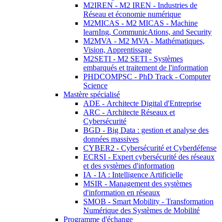
M2IREN - M2 IREN - Industries de
Réseau et économie numérique
M2MICAS - M2 MICAS - Machine
learnIng, CommunicAtions, and Security
M2MVA - M2 MVA - Mathématiques,
Vision, Apprentissage
M2SETI - M2 SETI - Systèmes
embarqués et traitement de l'information
PHDCOMPSC - PhD Track - Computer
Science
Mastère spécialisé
ADE - Architecte Digital d'Entreprise
ARC - Architecte Réseaux et
Cybersécurité
BGD - Big Data : gestion et analyse des
données massives
CYBER2 - Cybersécurité et Cyberdéfense
ECRSI - Expert cybersécurité des réseaux
et des systèmes d'information
IA - IA : Intelligence Artificielle
MSIR - Management des systèmes
d'information en réseaux
SMOB - Smart Mobility - Transformation
Numérique des Systèmes de Mobilité
Programme d'échange