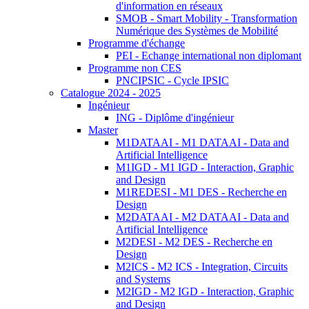
d'information en réseaux
SMOB - Smart Mobility - Transformation
Numérique des Systèmes de Mobilité
Programme d'échange
PEI - Echange international non diplomant
Programme non CES
PNCIPSIC - Cycle IPSIC
Catalogue 2024 - 2025
Ingénieur
ING - Diplôme d'ingénieur
Master
M1DATAAI - M1 DATAAI - Data and
Artificial Intelligence
M1IGD - M1 IGD - Interaction, Graphic
and Design
M1REDESI - M1 DES - Recherche en
Design
M2DATAAI - M2 DATAAI - Data and
Artificial Intelligence
M2DESI - M2 DES - Recherche en
Design
M2ICS - M2 ICS - Integration, Circuits
and Systems
M2IGD - M2 IGD - Interaction, Graphic
and Design