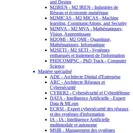
and Design
M2IREN - M2 IREN - Industries de
Réseau et économie numérique
M2MICAS - M2 MICAS - Machine
learnIng, CommunicAtions, and Security
M2MVA - M2 MVA - Mathématiques,
Vision, Apprentissage
M2QMI - M2 QMI - Quantique,
Mathématiques, Informatique
M2SETI - M2 SETI - Systèmes
embarqués et traitement de l'information
PHDCOMPSC - PhD Track - Computer
Science
Mastère spécialisé
ADE - Architecte Digital d'Entreprise
ARC - Architecte Réseaux et
Cybersécurité
CYBER2 - Cybersécurité et Cyberdéfense
DATA - Intelligence Artificielle - Expert
Data & MLops
ECRSI - Expert cybersécurité des réseaux
et des systèmes d'information
IA - IA : Intelligence Artificielle
multimodale et autonome
MSIR - Management des systèmes