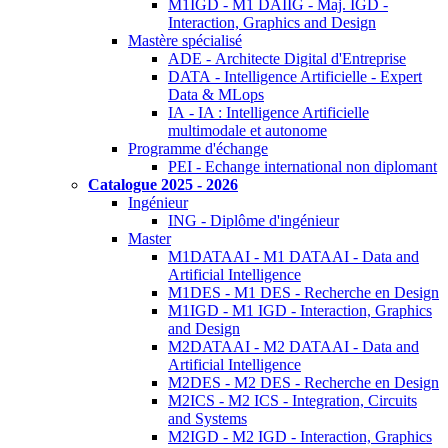
M1IGD - M1 DAIIG - Maj. IGD -
Interaction, Graphics and Design
Mastère spécialisé
ADE - Architecte Digital d'Entreprise
DATA - Intelligence Artificielle - Expert
Data & MLops
IA - IA : Intelligence Artificielle
multimodale et autonome
Programme d'échange
PEI - Echange international non diplomant
Catalogue 2025 - 2026
Ingénieur
ING - Diplôme d'ingénieur
Master
M1DATAAI - M1 DATAAI - Data and
Artificial Intelligence
M1DES - M1 DES - Recherche en Design
M1IGD - M1 IGD - Interaction, Graphics
and Design
M2DATAAI - M2 DATAAI - Data and
Artificial Intelligence
M2DES - M2 DES - Recherche en Design
M2ICS - M2 ICS - Integration, Circuits
and Systems
M2IGD - M2 IGD - Interaction, Graphics