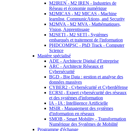
M2IREN - M2 IREN - Industries de
Réseau et économie numérique
M2MICAS - M2 MICAS - Machine
learnIng, CommunicAtions, and Security
M2MVA - M2 MVA - Mathématiques,
Vision, Apprentissage
M2SETI - M2 SETI - Systèmes
embarqués et traitement de l'information
PHDCOMPSC - PhD Track - Computer
Science
Mastère spécialisé
ADE - Architecte Digital d'Entreprise
ARC - Architecte Réseaux et
Cybersécurité
BGD - Big Data : gestion et analyse des
données massives
CYBER2 - Cybersécurité et Cyberdéfense
ECRSI - Expert cybersécurité des réseaux
et des systèmes d'information
IA - IA : Intelligence Artificielle
MSIR - Management des systèmes
d'information en réseaux
SMOB - Smart Mobility - Transformation
Numérique des Systèmes de Mobilité
Programme d'échange