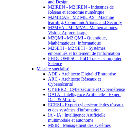
and Design
M2IREN - M2 IREN - Industries de
Réseau et économie numérique
M2MICAS - M2 MICAS - Machine
learnIng, CommunicAtions, and Security
M2MVA - M2 MVA - Mathématiques,
Vision, Apprentissage
M2QMI - M2 QMI - Quantique,
Mathématiques, Informatique
M2SETI - M2 SETI - Systèmes
embarqués et traitement de l'information
PHDCOMPSC - PhD Track - Computer
Science
Mastère spécialisé
ADE - Architecte Digital d'Entreprise
ARC - Architecte Réseaux et
Cybersécurité
CYBER2 - Cybersécurité et Cyberdéfense
DATA - Intelligence Artificielle - Expert
Data & MLops
ECRSI - Expert cybersécurité des réseaux
et des systèmes d'information
IA - IA : Intelligence Artificielle
multimodale et autonome
MSIR - Management des systèmes