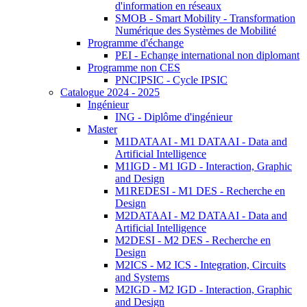
d'information en réseaux
SMOB - Smart Mobility - Transformation
Numérique des Systèmes de Mobilité
Programme d'échange
PEI - Echange international non diplomant
Programme non CES
PNCIPSIC - Cycle IPSIC
Catalogue 2024 - 2025
Ingénieur
ING - Diplôme d'ingénieur
Master
M1DATAAI - M1 DATAAI - Data and
Artificial Intelligence
M1IGD - M1 IGD - Interaction, Graphic
and Design
M1REDESI - M1 DES - Recherche en
Design
M2DATAAI - M2 DATAAI - Data and
Artificial Intelligence
M2DESI - M2 DES - Recherche en
Design
M2ICS - M2 ICS - Integration, Circuits
and Systems
M2IGD - M2 IGD - Interaction, Graphic
and Design