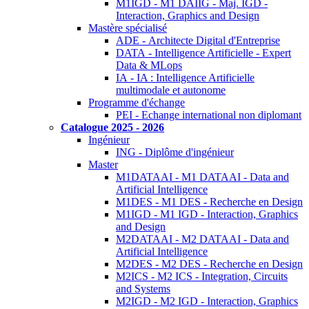
M1IGD - M1 DAIIG - Maj. IGD -
Interaction, Graphics and Design
Mastère spécialisé
ADE - Architecte Digital d'Entreprise
DATA - Intelligence Artificielle - Expert
Data & MLops
IA - IA : Intelligence Artificielle
multimodale et autonome
Programme d'échange
PEI - Echange international non diplomant
Catalogue 2025 - 2026
Ingénieur
ING - Diplôme d'ingénieur
Master
M1DATAAI - M1 DATAAI - Data and
Artificial Intelligence
M1DES - M1 DES - Recherche en Design
M1IGD - M1 IGD - Interaction, Graphics
and Design
M2DATAAI - M2 DATAAI - Data and
Artificial Intelligence
M2DES - M2 DES - Recherche en Design
M2ICS - M2 ICS - Integration, Circuits
and Systems
M2IGD - M2 IGD - Interaction, Graphics