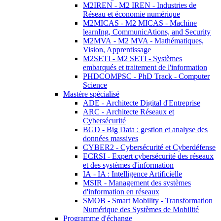
M2IREN - M2 IREN - Industries de
Réseau et économie numérique
M2MICAS - M2 MICAS - Machine
learnIng, CommunicAtions, and Security
M2MVA - M2 MVA - Mathématiques,
Vision, Apprentissage
M2SETI - M2 SETI - Systèmes
embarqués et traitement de l'information
PHDCOMPSC - PhD Track - Computer
Science
Mastère spécialisé
ADE - Architecte Digital d'Entreprise
ARC - Architecte Réseaux et
Cybersécurité
BGD - Big Data : gestion et analyse des
données massives
CYBER2 - Cybersécurité et Cyberdéfense
ECRSI - Expert cybersécurité des réseaux
et des systèmes d'information
IA - IA : Intelligence Artificielle
MSIR - Management des systèmes
d'information en réseaux
SMOB - Smart Mobility - Transformation
Numérique des Systèmes de Mobilité
Programme d'échange