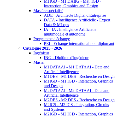
M1IGD - M1 DAIIG - Maj. IGD -
Interaction, Graphics and Design
Mastère spécialisé
ADE - Architecte Digital d'Entreprise
DATA - Intelligence Artificielle - Expert
Data & MLops
IA - IA : Intelligence Artificielle
multimodale et autonome
Programme d'échange
PEI - Echange international non diplomant
Catalogue 2025 - 2026
Ingénieur
ING - Diplôme d'ingénieur
Master
M1DATAAI - M1 DATAAI - Data and
Artificial Intelligence
M1DES - M1 DES - Recherche en Design
M1IGD - M1 IGD - Interaction, Graphics
and Design
M2DATAAI - M2 DATAAI - Data and
Artificial Intelligence
M2DES - M2 DES - Recherche en Design
M2ICS - M2 ICS - Integration, Circuits
and Systems
M2IGD - M2 IGD - Interaction, Graphics