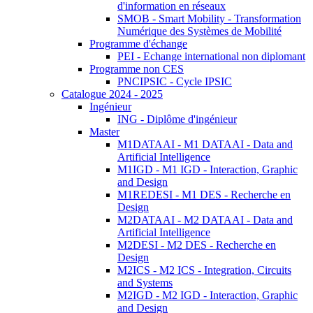
d'information en réseaux
SMOB - Smart Mobility - Transformation
Numérique des Systèmes de Mobilité
Programme d'échange
PEI - Echange international non diplomant
Programme non CES
PNCIPSIC - Cycle IPSIC
Catalogue 2024 - 2025
Ingénieur
ING - Diplôme d'ingénieur
Master
M1DATAAI - M1 DATAAI - Data and
Artificial Intelligence
M1IGD - M1 IGD - Interaction, Graphic
and Design
M1REDESI - M1 DES - Recherche en
Design
M2DATAAI - M2 DATAAI - Data and
Artificial Intelligence
M2DESI - M2 DES - Recherche en
Design
M2ICS - M2 ICS - Integration, Circuits
and Systems
M2IGD - M2 IGD - Interaction, Graphic
and Design