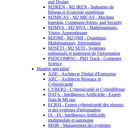
and Design
M2IREN - M2 IREN - Industries de
Réseau et économie numérique
M2MICAS - M2 MICAS - Machine
learnIng, CommunicAtions, and Security
M2MVA - M2 MVA - Mathématiques,
Vision, Apprentissage
M2QMI - M2 QMI - Quantique,
Mathématiques, Informatique
M2SETI - M2 SETI - Systèmes
embarqués et traitement de l'information
PHDCOMPSC - PhD Track - Computer
Science
Mastère spécialisé
ADE - Architecte Digital d'Entreprise
ARC - Architecte Réseaux et
Cybersécurité
CYBER2 - Cybersécurité et Cyberdéfense
DATA - Intelligence Artificielle - Expert
Data & MLops
ECRSI - Expert cybersécurité des réseaux
et des systèmes d'information
IA - IA : Intelligence Artificielle
multimodale et autonome
MSIR - Management des systèmes