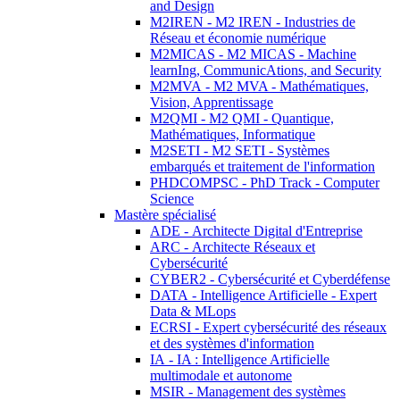
and Design
M2IREN - M2 IREN - Industries de
Réseau et économie numérique
M2MICAS - M2 MICAS - Machine
learnIng, CommunicAtions, and Security
M2MVA - M2 MVA - Mathématiques,
Vision, Apprentissage
M2QMI - M2 QMI - Quantique,
Mathématiques, Informatique
M2SETI - M2 SETI - Systèmes
embarqués et traitement de l'information
PHDCOMPSC - PhD Track - Computer
Science
Mastère spécialisé
ADE - Architecte Digital d'Entreprise
ARC - Architecte Réseaux et
Cybersécurité
CYBER2 - Cybersécurité et Cyberdéfense
DATA - Intelligence Artificielle - Expert
Data & MLops
ECRSI - Expert cybersécurité des réseaux
et des systèmes d'information
IA - IA : Intelligence Artificielle
multimodale et autonome
MSIR - Management des systèmes