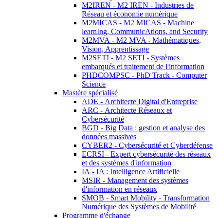
M2IREN - M2 IREN - Industries de
Réseau et économie numérique
M2MICAS - M2 MICAS - Machine
learnIng, CommunicAtions, and Security
M2MVA - M2 MVA - Mathématiques,
Vision, Apprentissage
M2SETI - M2 SETI - Systèmes
embarqués et traitement de l'information
PHDCOMPSC - PhD Track - Computer
Science
Mastère spécialisé
ADE - Architecte Digital d'Entreprise
ARC - Architecte Réseaux et
Cybersécurité
BGD - Big Data : gestion et analyse des
données massives
CYBER2 - Cybersécurité et Cyberdéfense
ECRSI - Expert cybersécurité des réseaux
et des systèmes d'information
IA - IA : Intelligence Artificielle
MSIR - Management des systèmes
d'information en réseaux
SMOB - Smart Mobility - Transformation
Numérique des Systèmes de Mobilité
Programme d'échange