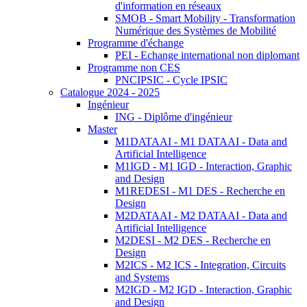
d'information en réseaux
SMOB - Smart Mobility - Transformation
Numérique des Systèmes de Mobilité
Programme d'échange
PEI - Echange international non diplomant
Programme non CES
PNCIPSIC - Cycle IPSIC
Catalogue 2024 - 2025
Ingénieur
ING - Diplôme d'ingénieur
Master
M1DATAAI - M1 DATAAI - Data and
Artificial Intelligence
M1IGD - M1 IGD - Interaction, Graphic
and Design
M1REDESI - M1 DES - Recherche en
Design
M2DATAAI - M2 DATAAI - Data and
Artificial Intelligence
M2DESI - M2 DES - Recherche en
Design
M2ICS - M2 ICS - Integration, Circuits
and Systems
M2IGD - M2 IGD - Interaction, Graphic
and Design