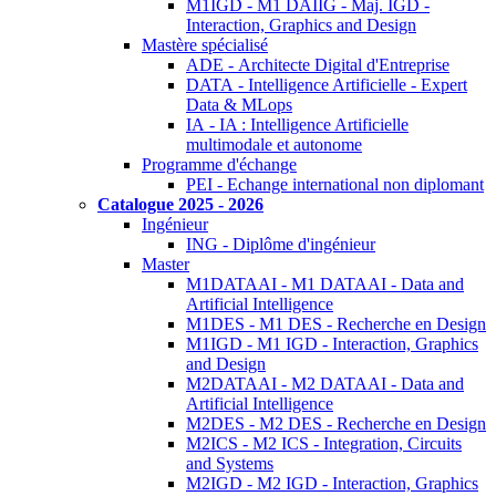
M1IGD - M1 DAIIG - Maj. IGD -
Interaction, Graphics and Design
Mastère spécialisé
ADE - Architecte Digital d'Entreprise
DATA - Intelligence Artificielle - Expert
Data & MLops
IA - IA : Intelligence Artificielle
multimodale et autonome
Programme d'échange
PEI - Echange international non diplomant
Catalogue 2025 - 2026
Ingénieur
ING - Diplôme d'ingénieur
Master
M1DATAAI - M1 DATAAI - Data and
Artificial Intelligence
M1DES - M1 DES - Recherche en Design
M1IGD - M1 IGD - Interaction, Graphics
and Design
M2DATAAI - M2 DATAAI - Data and
Artificial Intelligence
M2DES - M2 DES - Recherche en Design
M2ICS - M2 ICS - Integration, Circuits
and Systems
M2IGD - M2 IGD - Interaction, Graphics