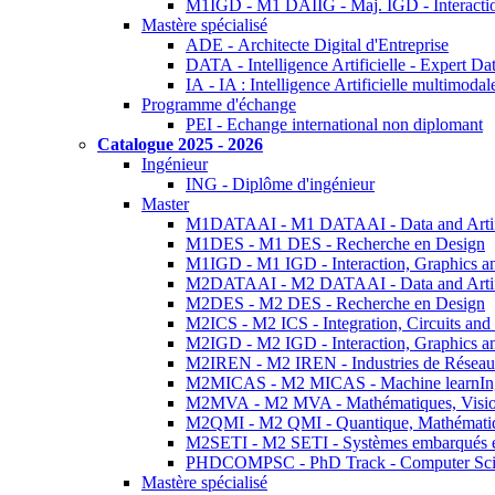
M1IGD - M1 DAIIG - Maj. IGD - Interactio
Mastère spécialisé
ADE - Architecte Digital d'Entreprise
DATA - Intelligence Artificielle - Expert 
IA - IA : Intelligence Artificielle multimoda
Programme d'échange
PEI - Echange international non diplomant
Catalogue 2025 - 2026
Ingénieur
ING - Diplôme d'ingénieur
Master
M1DATAAI - M1 DATAAI - Data and Artific
M1DES - M1 DES - Recherche en Design
M1IGD - M1 IGD - Interaction, Graphics a
M2DATAAI - M2 DATAAI - Data and Artific
M2DES - M2 DES - Recherche en Design
M2ICS - M2 ICS - Integration, Circuits and
M2IGD - M2 IGD - Interaction, Graphics a
M2IREN - M2 IREN - Industries de Réseau
M2MICAS - M2 MICAS - Machine learnIng
M2MVA - M2 MVA - Mathématiques, Vision
M2QMI - M2 QMI - Quantique, Mathématiq
M2SETI - M2 SETI - Systèmes embarqués et 
PHDCOMPSC - PhD Track - Computer Sci
Mastère spécialisé