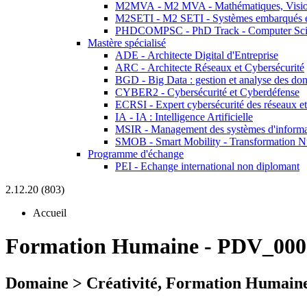
M2MVA - M2 MVA - Mathématiques, Vision
M2SETI - M2 SETI - Systèmes embarqués et 
PHDCOMPSC - PhD Track - Computer Sci
Mastère spécialisé
ADE - Architecte Digital d'Entreprise
ARC - Architecte Réseaux et Cybersécurité
BGD - Big Data : gestion et analyse des do
CYBER2 - Cybersécurité et Cyberdéfense
ECRSI - Expert cybersécurité des réseaux et
IA - IA : Intelligence Artificielle
MSIR - Management des systèmes d'informa
SMOB - Smart Mobility - Transformation N
Programme d'échange
PEI - Echange international non diplomant
2.12.20 (803)
Accueil
Formation Humaine
-
PDV_000
Domaine > Créativité, Formation Humaine