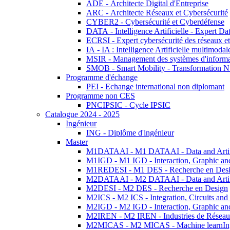
ADE - Architecte Digital d'Entreprise
ARC - Architecte Réseaux et Cybersécurité
CYBER2 - Cybersécurité et Cyberdéfense
DATA - Intelligence Artificielle - Expert 
ECRSI - Expert cybersécurité des réseaux et
IA - IA : Intelligence Artificielle multimoda
MSIR - Management des systèmes d'informa
SMOB - Smart Mobility - Transformation N
Programme d'échange
PEI - Echange international non diplomant
Programme non CES
PNCIPSIC - Cycle IPSIC
Catalogue 2024 - 2025
Ingénieur
ING - Diplôme d'ingénieur
Master
M1DATAAI - M1 DATAAI - Data and Artific
M1IGD - M1 IGD - Interaction, Graphic an
M1REDESI - M1 DES - Recherche en Des
M2DATAAI - M2 DATAAI - Data and Artific
M2DESI - M2 DES - Recherche en Design
M2ICS - M2 ICS - Integration, Circuits and
M2IGD - M2 IGD - Interaction, Graphic an
M2IREN - M2 IREN - Industries de Réseau
M2MICAS - M2 MICAS - Machine learnIng