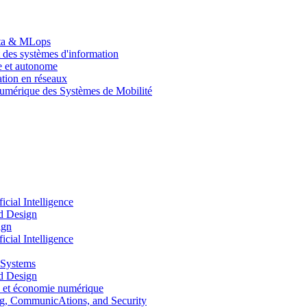
Data & MLops
 des systèmes d'information
le et autonome
tion en réseaux
umérique des Systèmes de Mobilité
ial Intelligence
d Design
ign
ial Intelligence
 Systems
d Design
 et économie numérique
, CommunicAtions, and Security