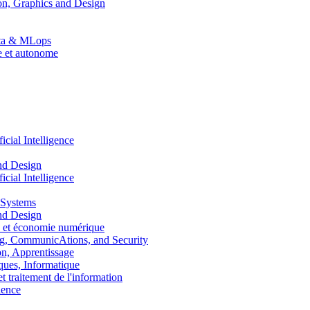
n, Graphics and Design
Data & MLops
le et autonome
ial Intelligence
nd Design
ial Intelligence
 Systems
nd Design
 et économie numérique
, CommunicAtions, and Security
, Apprentissage
ues, Informatique
traitement de l'information
ence