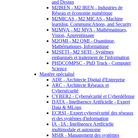
and Design
M2IREN - M2 IREN - Industries de
Réseau et économie numérique
M2MICAS - M2 MICAS - Machine
learnIng, CommunicAtions, and Security
M2MVA - M2 MVA - Mathématiques,
Vision, Apprentissage
M2QMI - M2 QMI - Quantique,
Mathématiques, Informatique
M2SETI - M2 SETI - Systèmes
embarqués et traitement de l'information
PHDCOMPSC - PhD Track - Computer
Science
Mastère spécialisé
ADE - Architecte Digital d'Entreprise
ARC - Architecte Réseaux et
Cybersécurité
CYBER2 - Cybersécurité et Cyberdéfense
DATA - Intelligence Artificielle - Expert
Data & MLops
ECRSI - Expert cybersécurité des réseaux
et des systèmes d'information
IA - IA : Intelligence Artificielle
multimodale et autonome
MSIR - Management des systèmes