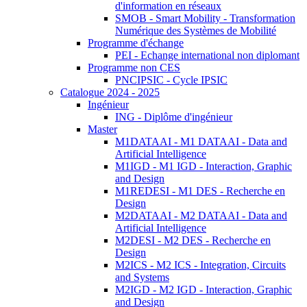
d'information en réseaux
SMOB - Smart Mobility - Transformation
Numérique des Systèmes de Mobilité
Programme d'échange
PEI - Echange international non diplomant
Programme non CES
PNCIPSIC - Cycle IPSIC
Catalogue 2024 - 2025
Ingénieur
ING - Diplôme d'ingénieur
Master
M1DATAAI - M1 DATAAI - Data and
Artificial Intelligence
M1IGD - M1 IGD - Interaction, Graphic
and Design
M1REDESI - M1 DES - Recherche en
Design
M2DATAAI - M2 DATAAI - Data and
Artificial Intelligence
M2DESI - M2 DES - Recherche en
Design
M2ICS - M2 ICS - Integration, Circuits
and Systems
M2IGD - M2 IGD - Interaction, Graphic
and Design