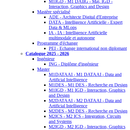
M1IGD - M1 DAIIG - Maj. IGD -
Interaction, Graphics and Design
Mastère spécialisé
ADE - Architecte Digital d'Entreprise
DATA - Intelligence Artificielle - Expert
Data & MLops
IA - IA : Intelligence Artificielle
multimodale et autonome
Programme d'échange
PEI - Echange international non diplomant
Catalogue 2025 - 2026
Ingénieur
ING - Diplôme d'ingénieur
Master
M1DATAAI - M1 DATAAI - Data and
Artificial Intelligence
M1DES - M1 DES - Recherche en Design
M1IGD - M1 IGD - Interaction, Graphics
and Design
M2DATAAI - M2 DATAAI - Data and
Artificial Intelligence
M2DES - M2 DES - Recherche en Design
M2ICS - M2 ICS - Integration, Circuits
and Systems
M2IGD - M2 IGD - Interaction, Graphics