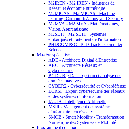
M2IREN - M2 IREN - Industries de
Réseau et économie numérique
M2MICAS - M2 MICAS - Machine
learnIng, CommunicAtions, and Security
M2MVA - M2 MVA - Mathématiques,
Vision, Apprentissage
M2SETI - M2 SETI - Systèmes
embarqués et traitement de l'information
PHDCOMPSC - PhD Track - Computer
Science
Mastère spécialisé
ADE - Architecte Digital d'Entreprise
ARC - Architecte Réseaux et
Cybersécurité
BGD - Big Data : gestion et analyse des
données massives
CYBER2 - Cybersécurité et Cyberdéfense
ECRSI - Expert cybersécurité des réseaux
et des systèmes d'information
IA - IA : Intelligence Artificielle
MSIR - Management des systèmes
d'information en réseaux
SMOB - Smart Mobility - Transformation
Numérique des Systèmes de Mobilité
Programme d'échange