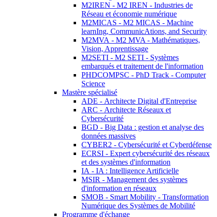
M2IREN - M2 IREN - Industries de
Réseau et économie numérique
M2MICAS - M2 MICAS - Machine
learnIng, CommunicAtions, and Security
M2MVA - M2 MVA - Mathématiques,
Vision, Apprentissage
M2SETI - M2 SETI - Systèmes
embarqués et traitement de l'information
PHDCOMPSC - PhD Track - Computer
Science
Mastère spécialisé
ADE - Architecte Digital d'Entreprise
ARC - Architecte Réseaux et
Cybersécurité
BGD - Big Data : gestion et analyse des
données massives
CYBER2 - Cybersécurité et Cyberdéfense
ECRSI - Expert cybersécurité des réseaux
et des systèmes d'information
IA - IA : Intelligence Artificielle
MSIR - Management des systèmes
d'information en réseaux
SMOB - Smart Mobility - Transformation
Numérique des Systèmes de Mobilité
Programme d'échange