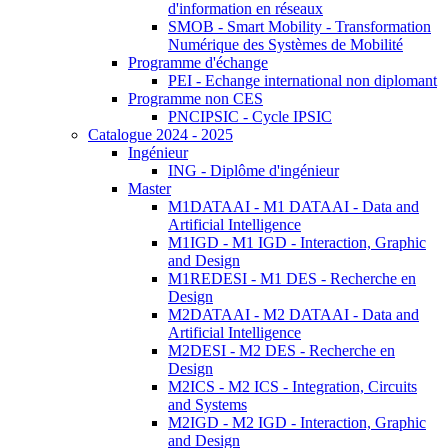
d'information en réseaux
SMOB - Smart Mobility - Transformation
Numérique des Systèmes de Mobilité
Programme d'échange
PEI - Echange international non diplomant
Programme non CES
PNCIPSIC - Cycle IPSIC
Catalogue 2024 - 2025
Ingénieur
ING - Diplôme d'ingénieur
Master
M1DATAAI - M1 DATAAI - Data and
Artificial Intelligence
M1IGD - M1 IGD - Interaction, Graphic
and Design
M1REDESI - M1 DES - Recherche en
Design
M2DATAAI - M2 DATAAI - Data and
Artificial Intelligence
M2DESI - M2 DES - Recherche en
Design
M2ICS - M2 ICS - Integration, Circuits
and Systems
M2IGD - M2 IGD - Interaction, Graphic
and Design