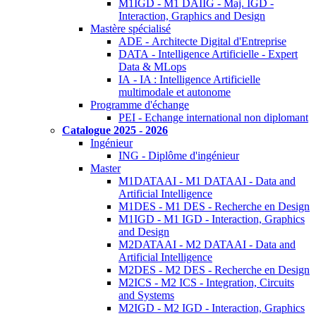
M1IGD - M1 DAIIG - Maj. IGD -
Interaction, Graphics and Design
Mastère spécialisé
ADE - Architecte Digital d'Entreprise
DATA - Intelligence Artificielle - Expert
Data & MLops
IA - IA : Intelligence Artificielle
multimodale et autonome
Programme d'échange
PEI - Echange international non diplomant
Catalogue 2025 - 2026
Ingénieur
ING - Diplôme d'ingénieur
Master
M1DATAAI - M1 DATAAI - Data and
Artificial Intelligence
M1DES - M1 DES - Recherche en Design
M1IGD - M1 IGD - Interaction, Graphics
and Design
M2DATAAI - M2 DATAAI - Data and
Artificial Intelligence
M2DES - M2 DES - Recherche en Design
M2ICS - M2 ICS - Integration, Circuits
and Systems
M2IGD - M2 IGD - Interaction, Graphics