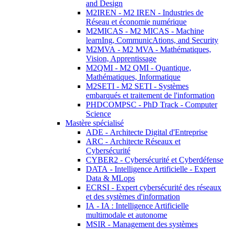
and Design
M2IREN - M2 IREN - Industries de
Réseau et économie numérique
M2MICAS - M2 MICAS - Machine
learnIng, CommunicAtions, and Security
M2MVA - M2 MVA - Mathématiques,
Vision, Apprentissage
M2QMI - M2 QMI - Quantique,
Mathématiques, Informatique
M2SETI - M2 SETI - Systèmes
embarqués et traitement de l'information
PHDCOMPSC - PhD Track - Computer
Science
Mastère spécialisé
ADE - Architecte Digital d'Entreprise
ARC - Architecte Réseaux et
Cybersécurité
CYBER2 - Cybersécurité et Cyberdéfense
DATA - Intelligence Artificielle - Expert
Data & MLops
ECRSI - Expert cybersécurité des réseaux
et des systèmes d'information
IA - IA : Intelligence Artificielle
multimodale et autonome
MSIR - Management des systèmes