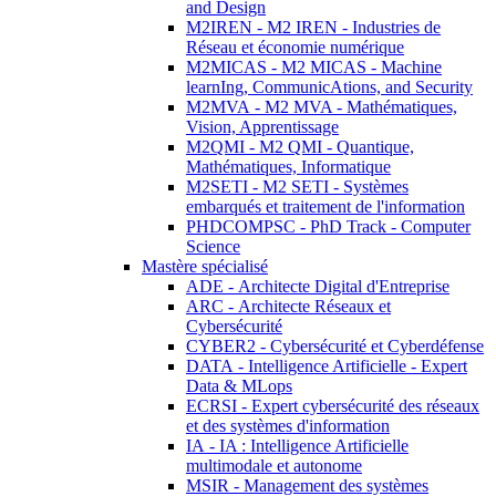
and Design
M2IREN - M2 IREN - Industries de
Réseau et économie numérique
M2MICAS - M2 MICAS - Machine
learnIng, CommunicAtions, and Security
M2MVA - M2 MVA - Mathématiques,
Vision, Apprentissage
M2QMI - M2 QMI - Quantique,
Mathématiques, Informatique
M2SETI - M2 SETI - Systèmes
embarqués et traitement de l'information
PHDCOMPSC - PhD Track - Computer
Science
Mastère spécialisé
ADE - Architecte Digital d'Entreprise
ARC - Architecte Réseaux et
Cybersécurité
CYBER2 - Cybersécurité et Cyberdéfense
DATA - Intelligence Artificielle - Expert
Data & MLops
ECRSI - Expert cybersécurité des réseaux
et des systèmes d'information
IA - IA : Intelligence Artificielle
multimodale et autonome
MSIR - Management des systèmes