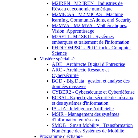
M2IREN - M2 IREN - Industries de
Réseau et économie numérique
M2MICAS - M2 MICAS - Machine
learnIng, CommunicAtions, and Security
M2MVA - M2 MVA - Mathématiques,
Vision, Apprentissage
M2SETI - M2 SETI - Systèmes
embarqués et traitement de l'information
PHDCOMPSC - PhD Track - Computer
Science
Mastère spécialisé
ADE - Architecte Digital d'Entreprise
ARC - Architecte Réseaux et
Cybersécurité
BGD - Big Data : gestion et analyse des
données massives
CYBER2 - Cybersécurité et Cyberdéfense
ECRSI - Expert cybersécurité des réseaux
et des systèmes d'information
IA - IA : Intelligence Artificielle
MSIR - Management des systèmes
d'information en réseaux
SMOB - Smart Mobility - Transformation
Numérique des Systèmes de Mobilité
Programme d'échange