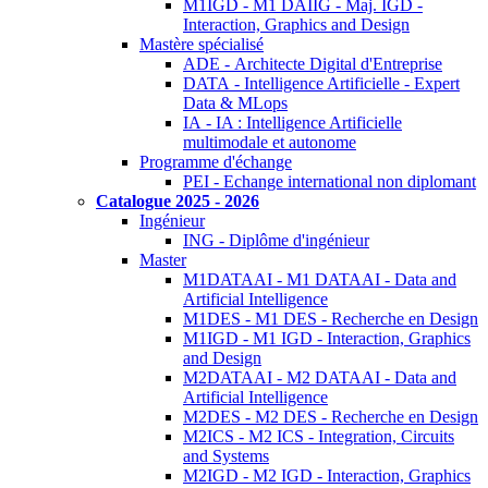
M1IGD - M1 DAIIG - Maj. IGD -
Interaction, Graphics and Design
Mastère spécialisé
ADE - Architecte Digital d'Entreprise
DATA - Intelligence Artificielle - Expert
Data & MLops
IA - IA : Intelligence Artificielle
multimodale et autonome
Programme d'échange
PEI - Echange international non diplomant
Catalogue 2025 - 2026
Ingénieur
ING - Diplôme d'ingénieur
Master
M1DATAAI - M1 DATAAI - Data and
Artificial Intelligence
M1DES - M1 DES - Recherche en Design
M1IGD - M1 IGD - Interaction, Graphics
and Design
M2DATAAI - M2 DATAAI - Data and
Artificial Intelligence
M2DES - M2 DES - Recherche en Design
M2ICS - M2 ICS - Integration, Circuits
and Systems
M2IGD - M2 IGD - Interaction, Graphics