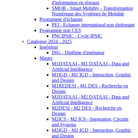
d'information en réseaux
SMOB - Smart Mobility - Transformation
Numérique des Systèmes de Mobilité
Programme d'échange
PEI - Echange international non diplomant
Programme non CES
PNCIPSIC - Cycle IPSIC
Catalogue 2024 - 2025
Ingénieur
ING - Diplôme d'ingénieur
Master
M1DATAAI - M1 DATAAI - Data and
Artificial Intelligence
M1IGD - M1 IGD - Interaction, Graphic
and Design
M1REDESI - M1 DES - Recherche en
Design
M2DATAAI - M2 DATAAI - Data and
Artificial Intelligence
M2DESI - M2 DES - Recherche en
Design
M2ICS - M2 ICS - Integration, Circuits
and Systems
M2IGD - M2 IGD - Interaction, Graphic
and Design