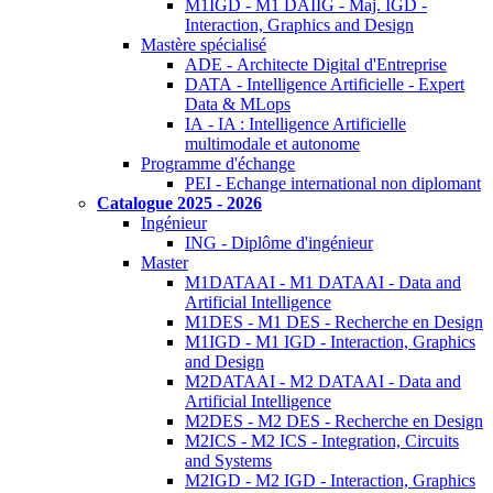
M1IGD - M1 DAIIG - Maj. IGD -
Interaction, Graphics and Design
Mastère spécialisé
ADE - Architecte Digital d'Entreprise
DATA - Intelligence Artificielle - Expert
Data & MLops
IA - IA : Intelligence Artificielle
multimodale et autonome
Programme d'échange
PEI - Echange international non diplomant
Catalogue 2025 - 2026
Ingénieur
ING - Diplôme d'ingénieur
Master
M1DATAAI - M1 DATAAI - Data and
Artificial Intelligence
M1DES - M1 DES - Recherche en Design
M1IGD - M1 IGD - Interaction, Graphics
and Design
M2DATAAI - M2 DATAAI - Data and
Artificial Intelligence
M2DES - M2 DES - Recherche en Design
M2ICS - M2 ICS - Integration, Circuits
and Systems
M2IGD - M2 IGD - Interaction, Graphics