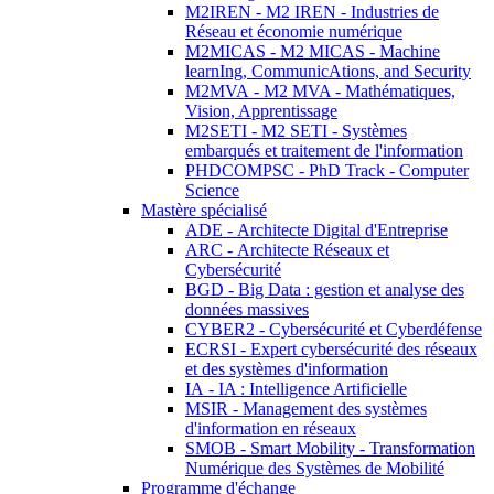
M2IREN - M2 IREN - Industries de
Réseau et économie numérique
M2MICAS - M2 MICAS - Machine
learnIng, CommunicAtions, and Security
M2MVA - M2 MVA - Mathématiques,
Vision, Apprentissage
M2SETI - M2 SETI - Systèmes
embarqués et traitement de l'information
PHDCOMPSC - PhD Track - Computer
Science
Mastère spécialisé
ADE - Architecte Digital d'Entreprise
ARC - Architecte Réseaux et
Cybersécurité
BGD - Big Data : gestion et analyse des
données massives
CYBER2 - Cybersécurité et Cyberdéfense
ECRSI - Expert cybersécurité des réseaux
et des systèmes d'information
IA - IA : Intelligence Artificielle
MSIR - Management des systèmes
d'information en réseaux
SMOB - Smart Mobility - Transformation
Numérique des Systèmes de Mobilité
Programme d'échange