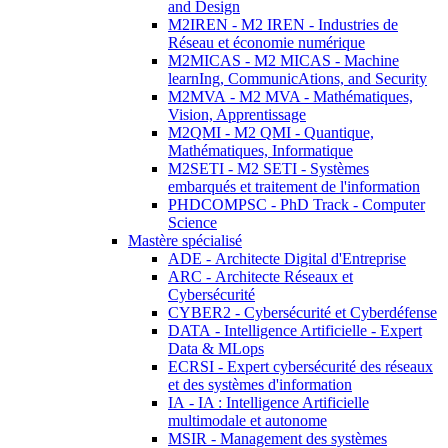
and Design
M2IREN - M2 IREN - Industries de
Réseau et économie numérique
M2MICAS - M2 MICAS - Machine
learnIng, CommunicAtions, and Security
M2MVA - M2 MVA - Mathématiques,
Vision, Apprentissage
M2QMI - M2 QMI - Quantique,
Mathématiques, Informatique
M2SETI - M2 SETI - Systèmes
embarqués et traitement de l'information
PHDCOMPSC - PhD Track - Computer
Science
Mastère spécialisé
ADE - Architecte Digital d'Entreprise
ARC - Architecte Réseaux et
Cybersécurité
CYBER2 - Cybersécurité et Cyberdéfense
DATA - Intelligence Artificielle - Expert
Data & MLops
ECRSI - Expert cybersécurité des réseaux
et des systèmes d'information
IA - IA : Intelligence Artificielle
multimodale et autonome
MSIR - Management des systèmes