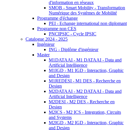
d'information en réseaux
SMOB - Smart Mobility - Transformation
Numérique des Systèmes de Mobilité
Programme d'échange
PEI - Echange international non diplomant
Programme non CES
PNCIPSIC - Cycle IPSIC
Catalogue 2024 - 2025
Ingénieur
ING - Diplôme d'ingénieur
Master
M1DATAAI - M1 DATAAI - Data and
Artificial Intelligence
M1IGD - M1 IGD - Interaction, Graphic
and Design
M1REDESI - M1 DES - Recherche en
Design
M2DATAAI - M2 DATAAI - Data and
Artificial Intelligence
M2DESI - M2 DES - Recherche en
Design
M2ICS - M2 ICS - Integration, Circuits
and Systems
M2IGD - M2 IGD - Interaction, Graphic
and Design