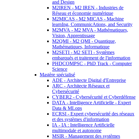
and Design
M2IREN - M2 IREN - Industries de
Réseau et économie numérique
M2MICAS - M2 MICAS - Machine
learnIng, CommunicAtions, and Security
M2MVA - M2 MVA - Mathématiques,
Vision, Apprentissage
M2QMI - M2 QMI - Quantique,
Mathématiques, Informatique
M2SETI - M2 SETI - Systèmes
embarqués et traitement de l'information
PHDCOMPSC - PhD Track - Computer
Science
Mastère spécialisé
ADE - Architecte Digital d'Entreprise
ARC - Architecte Réseaux et
Cybersécurité
CYBER2 - Cybersécurité et Cyberdéfense
DATA - Intelligence Artificielle - Expert
Data & MLops
ECRSI - Expert cybersécurité des réseaux
et des systèmes d'information
IA - IA : Intelligence Artificielle
multimodale et autonome
MSIR - Management des systèmes