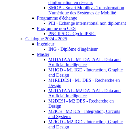
d'information en réseaux
SMOB - Smart Mobility - Transformation
Numérique des Systèmes de Mobilité
Programme d'échange
PEI - Echange international non diplomant
Programme non CES
PNCIPSIC - Cycle IPSIC
Catalogue 2024 - 2025
Ingénieur
ING - Diplôme d'ingénieur
Master
M1DATAAI - M1 DATAAI - Data and
Artificial Intelligence
M1IGD - M1 IGD - Interaction, Graphic
and Design
M1REDESI - M1 DES - Recherche en
Design
M2DATAAI - M2 DATAAI - Data and
Artificial Intelligence
M2DESI - M2 DES - Recherche en
Design
M2ICS - M2 ICS - Integration, Circuits
and Systems
M2IGD - M2 IGD - Interaction, Graphic
and Design