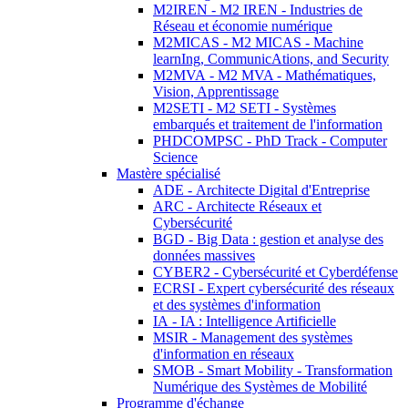
M2IREN - M2 IREN - Industries de
Réseau et économie numérique
M2MICAS - M2 MICAS - Machine
learnIng, CommunicAtions, and Security
M2MVA - M2 MVA - Mathématiques,
Vision, Apprentissage
M2SETI - M2 SETI - Systèmes
embarqués et traitement de l'information
PHDCOMPSC - PhD Track - Computer
Science
Mastère spécialisé
ADE - Architecte Digital d'Entreprise
ARC - Architecte Réseaux et
Cybersécurité
BGD - Big Data : gestion et analyse des
données massives
CYBER2 - Cybersécurité et Cyberdéfense
ECRSI - Expert cybersécurité des réseaux
et des systèmes d'information
IA - IA : Intelligence Artificielle
MSIR - Management des systèmes
d'information en réseaux
SMOB - Smart Mobility - Transformation
Numérique des Systèmes de Mobilité
Programme d'échange