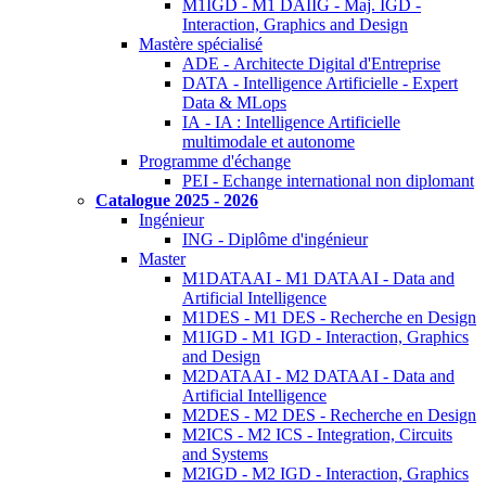
M1IGD - M1 DAIIG - Maj. IGD -
Interaction, Graphics and Design
Mastère spécialisé
ADE - Architecte Digital d'Entreprise
DATA - Intelligence Artificielle - Expert
Data & MLops
IA - IA : Intelligence Artificielle
multimodale et autonome
Programme d'échange
PEI - Echange international non diplomant
Catalogue 2025 - 2026
Ingénieur
ING - Diplôme d'ingénieur
Master
M1DATAAI - M1 DATAAI - Data and
Artificial Intelligence
M1DES - M1 DES - Recherche en Design
M1IGD - M1 IGD - Interaction, Graphics
and Design
M2DATAAI - M2 DATAAI - Data and
Artificial Intelligence
M2DES - M2 DES - Recherche en Design
M2ICS - M2 ICS - Integration, Circuits
and Systems
M2IGD - M2 IGD - Interaction, Graphics