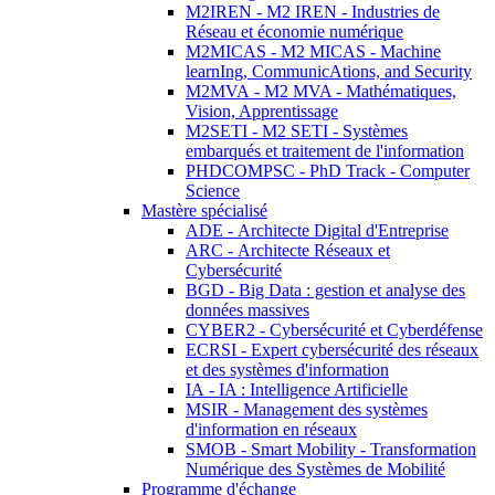
M2IREN - M2 IREN - Industries de
Réseau et économie numérique
M2MICAS - M2 MICAS - Machine
learnIng, CommunicAtions, and Security
M2MVA - M2 MVA - Mathématiques,
Vision, Apprentissage
M2SETI - M2 SETI - Systèmes
embarqués et traitement de l'information
PHDCOMPSC - PhD Track - Computer
Science
Mastère spécialisé
ADE - Architecte Digital d'Entreprise
ARC - Architecte Réseaux et
Cybersécurité
BGD - Big Data : gestion et analyse des
données massives
CYBER2 - Cybersécurité et Cyberdéfense
ECRSI - Expert cybersécurité des réseaux
et des systèmes d'information
IA - IA : Intelligence Artificielle
MSIR - Management des systèmes
d'information en réseaux
SMOB - Smart Mobility - Transformation
Numérique des Systèmes de Mobilité
Programme d'échange