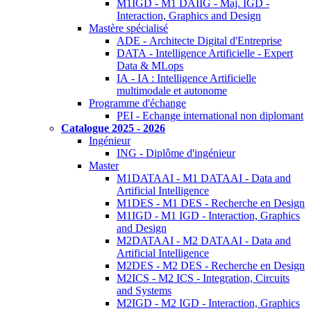
M1IGD - M1 DAIIG - Maj. IGD -
Interaction, Graphics and Design
Mastère spécialisé
ADE - Architecte Digital d'Entreprise
DATA - Intelligence Artificielle - Expert
Data & MLops
IA - IA : Intelligence Artificielle
multimodale et autonome
Programme d'échange
PEI - Echange international non diplomant
Catalogue 2025 - 2026
Ingénieur
ING - Diplôme d'ingénieur
Master
M1DATAAI - M1 DATAAI - Data and
Artificial Intelligence
M1DES - M1 DES - Recherche en Design
M1IGD - M1 IGD - Interaction, Graphics
and Design
M2DATAAI - M2 DATAAI - Data and
Artificial Intelligence
M2DES - M2 DES - Recherche en Design
M2ICS - M2 ICS - Integration, Circuits
and Systems
M2IGD - M2 IGD - Interaction, Graphics