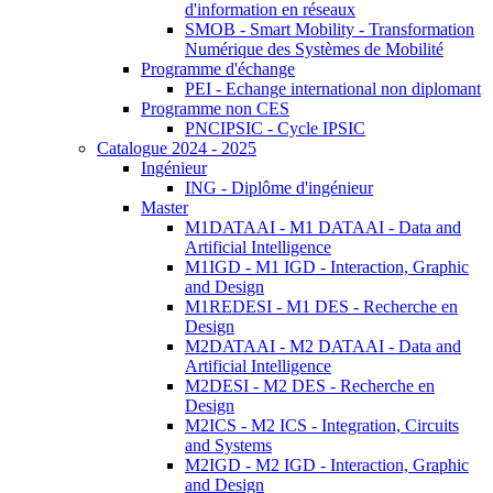
d'information en réseaux
SMOB - Smart Mobility - Transformation
Numérique des Systèmes de Mobilité
Programme d'échange
PEI - Echange international non diplomant
Programme non CES
PNCIPSIC - Cycle IPSIC
Catalogue 2024 - 2025
Ingénieur
ING - Diplôme d'ingénieur
Master
M1DATAAI - M1 DATAAI - Data and
Artificial Intelligence
M1IGD - M1 IGD - Interaction, Graphic
and Design
M1REDESI - M1 DES - Recherche en
Design
M2DATAAI - M2 DATAAI - Data and
Artificial Intelligence
M2DESI - M2 DES - Recherche en
Design
M2ICS - M2 ICS - Integration, Circuits
and Systems
M2IGD - M2 IGD - Interaction, Graphic
and Design