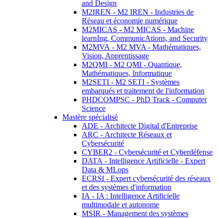
and Design
M2IREN - M2 IREN - Industries de
Réseau et économie numérique
M2MICAS - M2 MICAS - Machine
learnIng, CommunicAtions, and Security
M2MVA - M2 MVA - Mathématiques,
Vision, Apprentissage
M2QMI - M2 QMI - Quantique,
Mathématiques, Informatique
M2SETI - M2 SETI - Systèmes
embarqués et traitement de l'information
PHDCOMPSC - PhD Track - Computer
Science
Mastère spécialisé
ADE - Architecte Digital d'Entreprise
ARC - Architecte Réseaux et
Cybersécurité
CYBER2 - Cybersécurité et Cyberdéfense
DATA - Intelligence Artificielle - Expert
Data & MLops
ECRSI - Expert cybersécurité des réseaux
et des systèmes d'information
IA - IA : Intelligence Artificielle
multimodale et autonome
MSIR - Management des systèmes