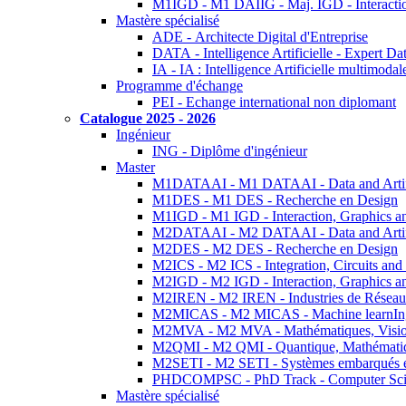
M1IGD - M1 DAIIG - Maj. IGD - Interactio
Mastère spécialisé
ADE - Architecte Digital d'Entreprise
DATA - Intelligence Artificielle - Expert 
IA - IA : Intelligence Artificielle multimoda
Programme d'échange
PEI - Echange international non diplomant
Catalogue 2025 - 2026
Ingénieur
ING - Diplôme d'ingénieur
Master
M1DATAAI - M1 DATAAI - Data and Artific
M1DES - M1 DES - Recherche en Design
M1IGD - M1 IGD - Interaction, Graphics a
M2DATAAI - M2 DATAAI - Data and Artific
M2DES - M2 DES - Recherche en Design
M2ICS - M2 ICS - Integration, Circuits and
M2IGD - M2 IGD - Interaction, Graphics a
M2IREN - M2 IREN - Industries de Réseau
M2MICAS - M2 MICAS - Machine learnIng
M2MVA - M2 MVA - Mathématiques, Vision
M2QMI - M2 QMI - Quantique, Mathématiq
M2SETI - M2 SETI - Systèmes embarqués et 
PHDCOMPSC - PhD Track - Computer Sci
Mastère spécialisé