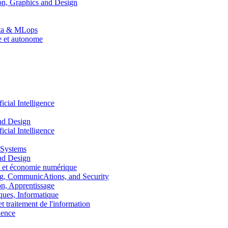
n, Graphics and Design
Data & MLops
le et autonome
ial Intelligence
nd Design
ial Intelligence
 Systems
nd Design
 et économie numérique
, CommunicAtions, and Security
, Apprentissage
ues, Informatique
traitement de l'information
ence