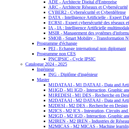
ADE - Architecte Digital d'Entreprise
ARC - Architecte Réseaux et Cybersécurité
CYBER2 - Cybersécurité et Cyberdéfense
DATA - Intelligence Artificielle - Expert 
ECRSI - Expert cybersécurité des réseaux et
IA - IA : Intelligence Artificielle multimoda
MSIR - Management des systèmes d'informa
SMOB - Smart Mobility - Transformation N
Programme d'échange
PEI - Echange international non diplomant
Programme non CES
PNCIPSIC - Cycle IPSIC
Catalogue 2024 - 2025
Ingénieur
ING - Diplôme d'ingénieur
Master
M1DATAAI - M1 DATAAI - Data and Artific
M1IGD - M1 IGD - Interaction, Graphic an
M1REDESI - M1 DES - Recherche en Des
M2DATAAI - M2 DATAAI - Data and Artific
M2DESI - M2 DES - Recherche en Design
M2ICS - M2 ICS - Integration, Circuits and
M2IGD - M2 IGD - Interaction, Graphic an
M2IREN - M2 IREN - Industries de Réseau
M2MICAS - M2 MICAS - Machine learnIng