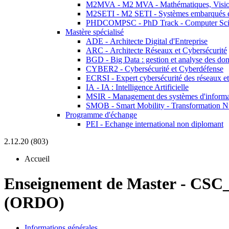
M2MVA - M2 MVA - Mathématiques, Vision
M2SETI - M2 SETI - Systèmes embarqués et 
PHDCOMPSC - PhD Track - Computer Sci
Mastère spécialisé
ADE - Architecte Digital d'Entreprise
ARC - Architecte Réseaux et Cybersécurité
BGD - Big Data : gestion et analyse des do
CYBER2 - Cybersécurité et Cyberdéfense
ECRSI - Expert cybersécurité des réseaux et
IA - IA : Intelligence Artificielle
MSIR - Management des systèmes d'informa
SMOB - Smart Mobility - Transformation N
Programme d'échange
PEI - Echange international non diplomant
2.12.20 (803)
Accueil
Enseignement de Master
-
CSC_
(ORDO)
Informations générales