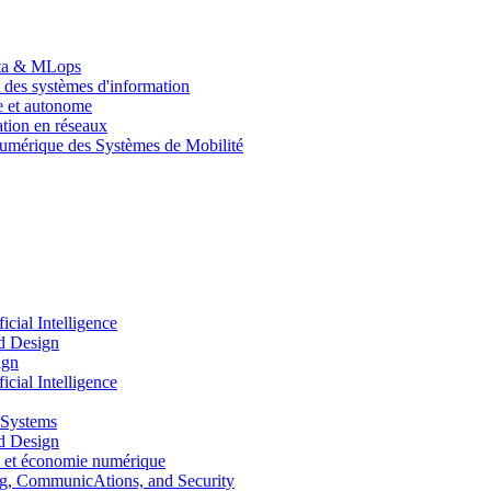
Data & MLops
 des systèmes d'information
le et autonome
tion en réseaux
umérique des Systèmes de Mobilité
ial Intelligence
d Design
ign
ial Intelligence
 Systems
d Design
 et économie numérique
, CommunicAtions, and Security