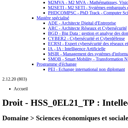
M2MVA - M2 MVA - Mathématiques, Vision
M2SETI - M2 SETI - Systèmes embarqués et 
PHDCOMPSC - PhD Track - Computer Sci
Mastère spécialisé
ADE - Architecte Digital d'Entreprise
ARC - Architecte Réseaux et Cybersécurité
BGD - Big Data : gestion et analyse des do
CYBER2 - Cybersécurité et Cyberdéfense
ECRSI - Expert cybersécurité des réseaux et
IA - IA : Intelligence Artificielle
MSIR - Management des systèmes d'informa
SMOB - Smart Mobility - Transformation N
Programme d'échange
PEI - Echange international non diplomant
2.12.20 (803)
Accueil
Droit
-
HSS_0EL21_TP :
Intell
Domaine > Sciences économiques et sociale