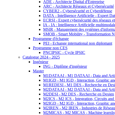
ADE - Architecte Digital d'Entreprise
ARC - Architecte Réseaux et Cybersécurité
CYBER2 - Cybersécurité et Cyberdéfense
DATA - Intelligence Artificielle - Expert 
ECRSI - Expert cybersécurité des réseaux et
IA - IA : Intelligence Artificielle multimoda
MSIR - Management des systèmes d'informa
SMOB - Smart Mobility - Transformation N
Programme d'échange
PEI - Echange international non diplomant
Programme non CES
PNCIPSIC - Cycle IPSIC
Catalogue 2024 - 2025
Ingénieur
ING - Diplôme d'ingénieur
Master
M1DATAAI - M1 DATAAI - Data and Artific
M1IGD - M1 IGD - Interaction, Graphic an
M1REDESI - M1 DES - Recherche en Des
M2DATAAI - M2 DATAAI - Data and Artific
M2DESI - M2 DES - Recherche en Design
M2ICS - M2 ICS - Integration, Circuits and
M2IGD - M2 IGD - Interaction, Graphic an
M2IREN - M2 IREN - Industries de Réseau
M2MICAS - M2 MICAS - Machine learnIng