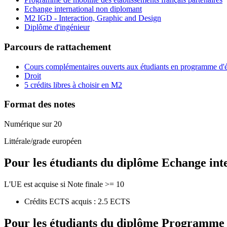
Echange international non diplomant
M2 IGD - Interaction, Graphic and Design
Diplôme d'ingénieur
Parcours de rattachement
Cours complémentaires ouverts aux étudiants en programme d'
Droit
5 crédits libres à choisir en M2
Format des notes
Numérique sur 20
Littérale/grade européen
Pour les étudiants du diplôme
Echange int
L'UE est acquise si Note finale >= 10
Crédits ECTS acquis : 2.5 ECTS
Pour les étudiants du diplôme
Programme de