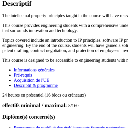
Descriptif
The intellectual property principles taught in the course will have rele
This course provides engineering students with a comprehensive under
that surrounds innovation and technology.
Topics covered include an introduction to IP principles, software IP p
engineering. By the end of the course, students will have gained a soli
patent drafting, contract negotiation, and protection of employees’ inv
This course is designed to be accessible to engineering students with n
Informations générales
Pré-requis
Acquisition de l'UE
Descriptif & programme
24 heures en présentiel (16 blocs ou créneaux)
effectifs minimal / maximal:
8
/
160
Diplôme(s) concerné(s)
Programme de mobilité des établissements français partenaires