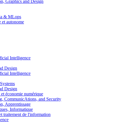
n, Graphics and Design
Data & MLops
le et autonome
ial Intelligence
nd Design
ial Intelligence
 Systems
nd Design
 et économie numérique
, CommunicAtions, and Security
, Apprentissage
ues, Informatique
traitement de l'information
ence