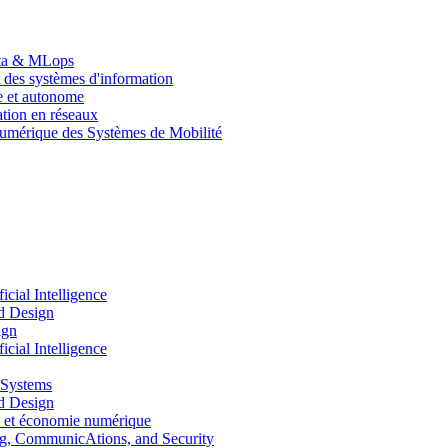
Data & MLops
 des systèmes d'information
le et autonome
tion en réseaux
umérique des Systèmes de Mobilité
ial Intelligence
d Design
ign
ial Intelligence
 Systems
d Design
 et économie numérique
, CommunicAtions, and Security