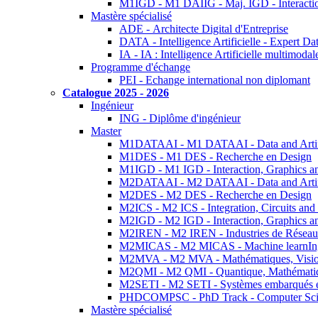
M1IGD - M1 DAIIG - Maj. IGD - Interactio
Mastère spécialisé
ADE - Architecte Digital d'Entreprise
DATA - Intelligence Artificielle - Expert 
IA - IA : Intelligence Artificielle multimoda
Programme d'échange
PEI - Echange international non diplomant
Catalogue 2025 - 2026
Ingénieur
ING - Diplôme d'ingénieur
Master
M1DATAAI - M1 DATAAI - Data and Artific
M1DES - M1 DES - Recherche en Design
M1IGD - M1 IGD - Interaction, Graphics a
M2DATAAI - M2 DATAAI - Data and Artific
M2DES - M2 DES - Recherche en Design
M2ICS - M2 ICS - Integration, Circuits and
M2IGD - M2 IGD - Interaction, Graphics a
M2IREN - M2 IREN - Industries de Réseau
M2MICAS - M2 MICAS - Machine learnIng
M2MVA - M2 MVA - Mathématiques, Vision
M2QMI - M2 QMI - Quantique, Mathématiq
M2SETI - M2 SETI - Systèmes embarqués et 
PHDCOMPSC - PhD Track - Computer Sci
Mastère spécialisé