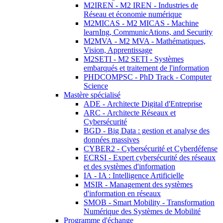
M2IREN - M2 IREN - Industries de
Réseau et économie numérique
M2MICAS - M2 MICAS - Machine
learnIng, CommunicAtions, and Security
M2MVA - M2 MVA - Mathématiques,
Vision, Apprentissage
M2SETI - M2 SETI - Systèmes
embarqués et traitement de l'information
PHDCOMPSC - PhD Track - Computer
Science
Mastère spécialisé
ADE - Architecte Digital d'Entreprise
ARC - Architecte Réseaux et
Cybersécurité
BGD - Big Data : gestion et analyse des
données massives
CYBER2 - Cybersécurité et Cyberdéfense
ECRSI - Expert cybersécurité des réseaux
et des systèmes d'information
IA - IA : Intelligence Artificielle
MSIR - Management des systèmes
d'information en réseaux
SMOB - Smart Mobility - Transformation
Numérique des Systèmes de Mobilité
Programme d'échange