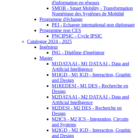
d'information en réseaux
SMOB - Smart Mobility - Transformation
Numérique des Systèmes de Mobilité
Programme d'échange
PEI - Echange international non diplomant
Programme non CES
PNCIPSIC - Cycle IPSIC
Catalogue 2024 - 2025
Ingénieur
ING - Diplôme d'ingénieur
Master
M1DATAAI - M1 DATAAI - Data and
Artificial Intelligence
M1IGD - M1 IGD - Interaction, Graphic
and Design
M1REDESI - M1 DES - Recherche en
Design
M2DATAAI - M2 DATAAI - Data and
Artificial Intelligence
M2DESI - M2 DES - Recherche en
Design
M2ICS - M2 ICS - Integration, Circuits
and Systems
M2IGD - M2 IGD - Interaction, Graphic
and Design