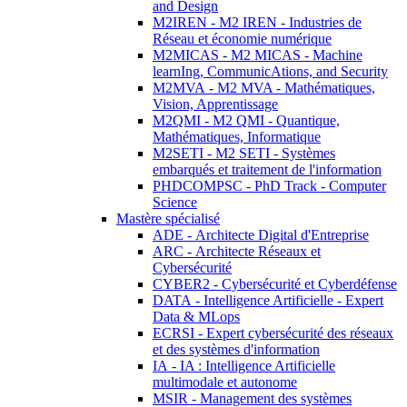
and Design
M2IREN - M2 IREN - Industries de
Réseau et économie numérique
M2MICAS - M2 MICAS - Machine
learnIng, CommunicAtions, and Security
M2MVA - M2 MVA - Mathématiques,
Vision, Apprentissage
M2QMI - M2 QMI - Quantique,
Mathématiques, Informatique
M2SETI - M2 SETI - Systèmes
embarqués et traitement de l'information
PHDCOMPSC - PhD Track - Computer
Science
Mastère spécialisé
ADE - Architecte Digital d'Entreprise
ARC - Architecte Réseaux et
Cybersécurité
CYBER2 - Cybersécurité et Cyberdéfense
DATA - Intelligence Artificielle - Expert
Data & MLops
ECRSI - Expert cybersécurité des réseaux
et des systèmes d'information
IA - IA : Intelligence Artificielle
multimodale et autonome
MSIR - Management des systèmes