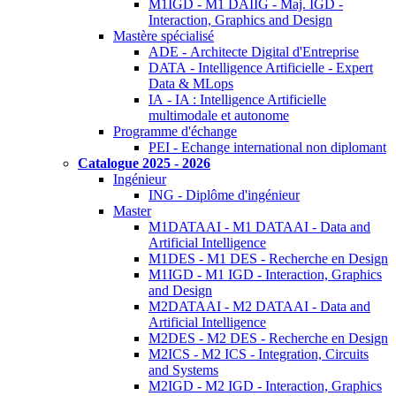
M1IGD - M1 DAIIG - Maj. IGD -
Interaction, Graphics and Design
Mastère spécialisé
ADE - Architecte Digital d'Entreprise
DATA - Intelligence Artificielle - Expert
Data & MLops
IA - IA : Intelligence Artificielle
multimodale et autonome
Programme d'échange
PEI - Echange international non diplomant
Catalogue 2025 - 2026
Ingénieur
ING - Diplôme d'ingénieur
Master
M1DATAAI - M1 DATAAI - Data and
Artificial Intelligence
M1DES - M1 DES - Recherche en Design
M1IGD - M1 IGD - Interaction, Graphics
and Design
M2DATAAI - M2 DATAAI - Data and
Artificial Intelligence
M2DES - M2 DES - Recherche en Design
M2ICS - M2 ICS - Integration, Circuits
and Systems
M2IGD - M2 IGD - Interaction, Graphics