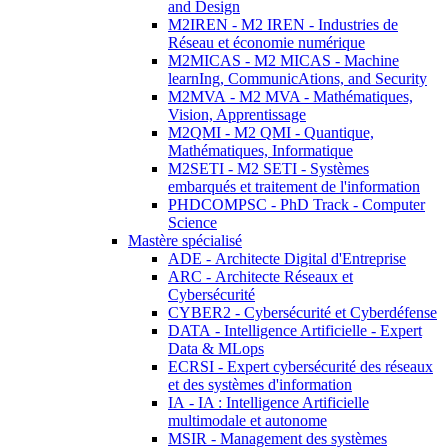
and Design
M2IREN - M2 IREN - Industries de
Réseau et économie numérique
M2MICAS - M2 MICAS - Machine
learnIng, CommunicAtions, and Security
M2MVA - M2 MVA - Mathématiques,
Vision, Apprentissage
M2QMI - M2 QMI - Quantique,
Mathématiques, Informatique
M2SETI - M2 SETI - Systèmes
embarqués et traitement de l'information
PHDCOMPSC - PhD Track - Computer
Science
Mastère spécialisé
ADE - Architecte Digital d'Entreprise
ARC - Architecte Réseaux et
Cybersécurité
CYBER2 - Cybersécurité et Cyberdéfense
DATA - Intelligence Artificielle - Expert
Data & MLops
ECRSI - Expert cybersécurité des réseaux
et des systèmes d'information
IA - IA : Intelligence Artificielle
multimodale et autonome
MSIR - Management des systèmes