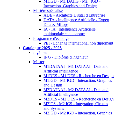
M1IGD - M1 DAIIG - Maj. IGD -
Interaction, Graphics and Design
Mastère spécialisé
ADE - Architecte Digital d'Entreprise
DATA - Intelligence Artificielle - Expert
Data & MLops
IA - IA : Intelligence Artificielle
multimodale et autonome
Programme d'échange
PEI - Echange international non diplomant
Catalogue 2025 - 2026
Ingénieur
ING - Diplôme d'ingénieur
Master
M1DATAAI - M1 DATAAI - Data and
Artificial Intelligence
M1DES - M1 DES - Recherche en Design
M1IGD - M1 IGD - Interaction, Graphics
and Design
M2DATAAI - M2 DATAAI - Data and
Artificial Intelligence
M2DES - M2 DES - Recherche en Design
M2ICS - M2 ICS - Integration, Circuits
and Systems
M2IGD - M2 IGD - Interaction, Graphics