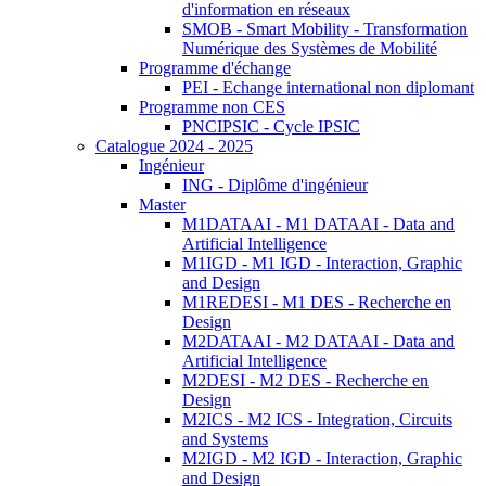
d'information en réseaux
SMOB - Smart Mobility - Transformation
Numérique des Systèmes de Mobilité
Programme d'échange
PEI - Echange international non diplomant
Programme non CES
PNCIPSIC - Cycle IPSIC
Catalogue 2024 - 2025
Ingénieur
ING - Diplôme d'ingénieur
Master
M1DATAAI - M1 DATAAI - Data and
Artificial Intelligence
M1IGD - M1 IGD - Interaction, Graphic
and Design
M1REDESI - M1 DES - Recherche en
Design
M2DATAAI - M2 DATAAI - Data and
Artificial Intelligence
M2DESI - M2 DES - Recherche en
Design
M2ICS - M2 ICS - Integration, Circuits
and Systems
M2IGD - M2 IGD - Interaction, Graphic
and Design