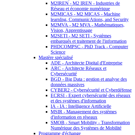
M2IREN - M2 IREN - Industries de
Réseau et économie numérique
M2MICAS - M2 MICAS - Machine
learnIng, CommunicAtions, and Security
M2MVA - M2 MVA - Mathématiques,
Vision, Apprentissage
M2SETI - M2 SETI - Systèmes
embarqués et traitement de l'information
PHDCOMPSC - PhD Track - Computer
Science
Mastère spécialisé
ADE - Architecte Digital d'Entreprise
ARC - Architecte Réseaux et
Cybersécurité
BGD - Big Data : gestion et analyse des
données massives
CYBER2 - Cybersécurité et Cyberdéfense
ECRSI - Expert cybersécurité des réseaux
et des systèmes d'information
IA - IA : Intelligence Artificielle
MSIR - Management des systèmes
d'information en réseaux
SMOB - Smart Mobility - Transformation
Numérique des Systèmes de Mobilité
Programme d'échange