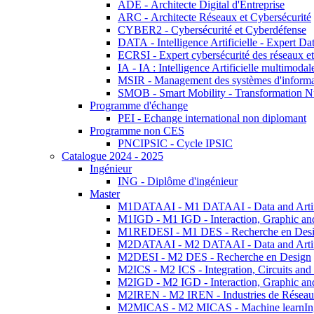
ADE - Architecte Digital d'Entreprise
ARC - Architecte Réseaux et Cybersécurité
CYBER2 - Cybersécurité et Cyberdéfense
DATA - Intelligence Artificielle - Expert 
ECRSI - Expert cybersécurité des réseaux et
IA - IA : Intelligence Artificielle multimoda
MSIR - Management des systèmes d'informa
SMOB - Smart Mobility - Transformation N
Programme d'échange
PEI - Echange international non diplomant
Programme non CES
PNCIPSIC - Cycle IPSIC
Catalogue 2024 - 2025
Ingénieur
ING - Diplôme d'ingénieur
Master
M1DATAAI - M1 DATAAI - Data and Artific
M1IGD - M1 IGD - Interaction, Graphic an
M1REDESI - M1 DES - Recherche en Des
M2DATAAI - M2 DATAAI - Data and Artific
M2DESI - M2 DES - Recherche en Design
M2ICS - M2 ICS - Integration, Circuits and
M2IGD - M2 IGD - Interaction, Graphic an
M2IREN - M2 IREN - Industries de Réseau
M2MICAS - M2 MICAS - Machine learnIng