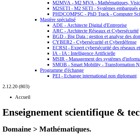
M2MVA - M2 MVA - Mathématiques, Vision
M2SETI - M2 SETI - Systèmes embarqués et 
PHDCOMPSC - PhD Track - Computer Sci
Mastère spécialisé
ADE - Architecte Digital d'Entreprise
ARC - Architecte Réseaux et Cybersécurité
BGD - Big Data : gestion et analyse des do
CYBER2 - Cybersécurité et Cyberdéfense
ECRSI - Expert cybersécurité des réseaux et
IA - IA : Intelligence Artificielle
MSIR - Management des systèmes d'informa
SMOB - Smart Mobility - Transformation N
Programme d'échange
PEI - Echange international non diplomant
2.12.20 (803)
Accueil
Enseignement scientifique & te
Domaine > Mathématiques.