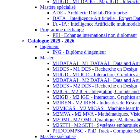
M1IGD - M1 DAIIG - Maj. IGD - Interactio
Mastère spécialisé
ADE - Architecte Digital d'Entreprise
DATA - Intelligence Artificielle - Expert 
IA - IA : Intelligence Artificielle multimoda
Programme d'échange
PEI - Echange international non diplomant
Catalogue 2025 - 2026
Ingénieur
ING - Diplôme d'ingénieur
Master
M1DATAAI - M1 DATAAI - Data and Artific
M1DES - M1 DES - Recherche en Design
M1IGD - M1 IGD - Interaction, Graphics a
M2DATAAI - M2 DATAAI - Data and Artific
M2DES - M2 DES - Recherche en Design
M2ICS - M2 ICS - Integration, Circuits and
M2IGD - M2 IGD - Interaction, Graphics a
M2IREN - M2 IREN - Industries de Réseau
M2MICAS - M2 MICAS - Machine learnIng
M2MVA - M2 MVA - Mathématiques, Vision
M2QMI - M2 QMI - Quantique, Mathématiq
M2SETI - M2 SETI - Systèmes embarqués et 
PHDCOMPSC - PhD Track - Computer Sci
Mastère spécialisé