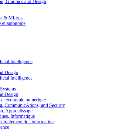
n, Graphics and Design
Data & MLops
le et autonome
ial Intelligence
nd Design
ial Intelligence
 Systems
nd Design
 et économie numérique
, CommunicAtions, and Security
, Apprentissage
ues, Informatique
traitement de l'information
ence