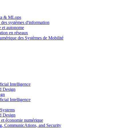
Data & MLops
 des systèmes d'information
le et autonome
tion en réseaux
umérique des Systèmes de Mobilité
ial Intelligence
d Design
ign
ial Intelligence
 Systems
d Design
 et économie numérique
, CommunicAtions, and Security