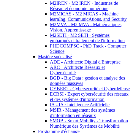
M2IREN - M2 IREN - Industries de
Réseau et économie numérique
M2MICAS - M2 MICAS - Machine
learnIng, CommunicAtions, and Security
M2MVA - M2 MVA - Mathématiques,
Vision, Apprentissage
M2SETI - M2 SETI - Systèmes
embarqués et traitement de l'information
PHDCOMPSC - PhD Track - Computer
Science
Mastère spécialisé
ADE - Architecte Digital d'Entreprise
ARC - Architecte Réseaux et
Cybersécurité
BGD - Big Data : gestion et analyse des
données massives
CYBER2 - Cybersécurité et Cyberdéfense
ECRSI - Expert cybersécurité des réseaux
et des systèmes d'information
IA - IA : Intelligence Artificielle
MSIR - Management des systèmes
d'information en réseaux
SMOB - Smart Mobility - Transformation
Numérique des Systèmes de Mobilité
Programme d'échange