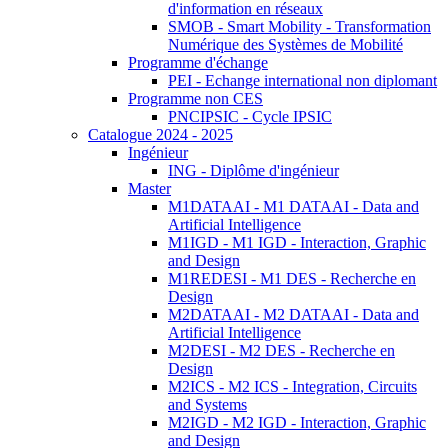
d'information en réseaux
SMOB - Smart Mobility - Transformation
Numérique des Systèmes de Mobilité
Programme d'échange
PEI - Echange international non diplomant
Programme non CES
PNCIPSIC - Cycle IPSIC
Catalogue 2024 - 2025
Ingénieur
ING - Diplôme d'ingénieur
Master
M1DATAAI - M1 DATAAI - Data and
Artificial Intelligence
M1IGD - M1 IGD - Interaction, Graphic
and Design
M1REDESI - M1 DES - Recherche en
Design
M2DATAAI - M2 DATAAI - Data and
Artificial Intelligence
M2DESI - M2 DES - Recherche en
Design
M2ICS - M2 ICS - Integration, Circuits
and Systems
M2IGD - M2 IGD - Interaction, Graphic
and Design