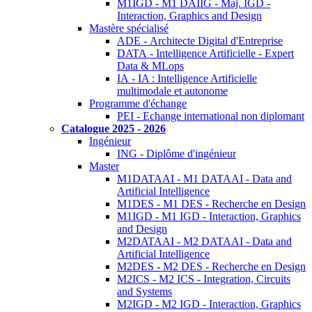
M1IGD - M1 DAIIG - Maj. IGD -
Interaction, Graphics and Design
Mastère spécialisé
ADE - Architecte Digital d'Entreprise
DATA - Intelligence Artificielle - Expert
Data & MLops
IA - IA : Intelligence Artificielle
multimodale et autonome
Programme d'échange
PEI - Echange international non diplomant
Catalogue 2025 - 2026
Ingénieur
ING - Diplôme d'ingénieur
Master
M1DATAAI - M1 DATAAI - Data and
Artificial Intelligence
M1DES - M1 DES - Recherche en Design
M1IGD - M1 IGD - Interaction, Graphics
and Design
M2DATAAI - M2 DATAAI - Data and
Artificial Intelligence
M2DES - M2 DES - Recherche en Design
M2ICS - M2 ICS - Integration, Circuits
and Systems
M2IGD - M2 IGD - Interaction, Graphics