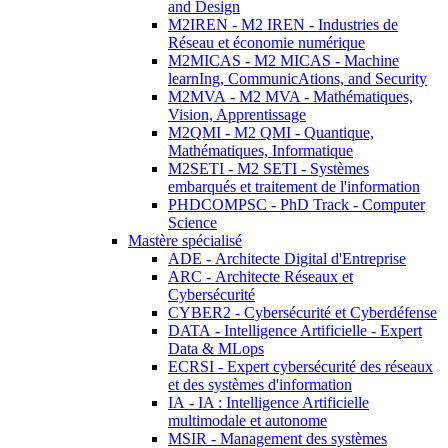
and Design
M2IREN - M2 IREN - Industries de
Réseau et économie numérique
M2MICAS - M2 MICAS - Machine
learnIng, CommunicAtions, and Security
M2MVA - M2 MVA - Mathématiques,
Vision, Apprentissage
M2QMI - M2 QMI - Quantique,
Mathématiques, Informatique
M2SETI - M2 SETI - Systèmes
embarqués et traitement de l'information
PHDCOMPSC - PhD Track - Computer
Science
Mastère spécialisé
ADE - Architecte Digital d'Entreprise
ARC - Architecte Réseaux et
Cybersécurité
CYBER2 - Cybersécurité et Cyberdéfense
DATA - Intelligence Artificielle - Expert
Data & MLops
ECRSI - Expert cybersécurité des réseaux
et des systèmes d'information
IA - IA : Intelligence Artificielle
multimodale et autonome
MSIR - Management des systèmes