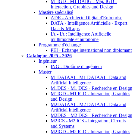
M1IGD - M1 DAIIG - Maj. IGD -
Interaction, Graphics and Design
Mastère spécialisé
ADE - Architecte Digital d'Entreprise
DATA - Intelligence Artificielle - Expert
Data & MLops
IA - IA : Intelligence Artificielle
multimodale et autonome
Programme d'échange
PEI - Echange international non diplomant
Catalogue 2025 - 2026
Ingénieur
ING - Diplôme d'ingénieur
Master
M1DATAAI - M1 DATAAI - Data and
Artificial Intelligence
M1DES - M1 DES - Recherche en Design
M1IGD - M1 IGD - Interaction, Graphics
and Design
M2DATAAI - M2 DATAAI - Data and
Artificial Intelligence
M2DES - M2 DES - Recherche en Design
M2ICS - M2 ICS - Integration, Circuits
and Systems
M2IGD - M2 IGD - Interaction, Graphics