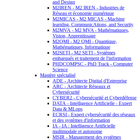
and Design
M2IREN - M2 IREN - Industries de
Réseau et économie numérique
M2MICAS - M2 MICAS - Machine
learnIng, CommunicAtions, and Security
M2MVA - M2 MVA - Mathématiques,
Vision, Apprentissage
M2QMI - M2 QMI - Quantique,
Mathématiques, Informatique
M2SETI - M2 SETI - Systèmes
embarqués et traitement de l'information
PHDCOMPSC - PhD Track - Computer
Science
Mastère spécialisé
ADE - Architecte Digital d'Entreprise
ARC - Architecte Réseaux et
Cybersécurité
CYBER2 - Cybersécurité et Cyberdéfense
DATA - Intelligence Artificielle - Expert
Data & MLops
ECRSI - Expert cybersécurité des réseaux
et des systèmes d'information
IA - IA : Intelligence Artificielle
multimodale et autonome
MSIR - Management des systèmes