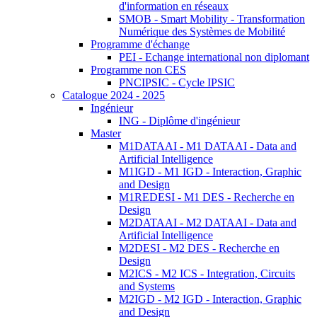
d'information en réseaux
SMOB - Smart Mobility - Transformation
Numérique des Systèmes de Mobilité
Programme d'échange
PEI - Echange international non diplomant
Programme non CES
PNCIPSIC - Cycle IPSIC
Catalogue 2024 - 2025
Ingénieur
ING - Diplôme d'ingénieur
Master
M1DATAAI - M1 DATAAI - Data and
Artificial Intelligence
M1IGD - M1 IGD - Interaction, Graphic
and Design
M1REDESI - M1 DES - Recherche en
Design
M2DATAAI - M2 DATAAI - Data and
Artificial Intelligence
M2DESI - M2 DES - Recherche en
Design
M2ICS - M2 ICS - Integration, Circuits
and Systems
M2IGD - M2 IGD - Interaction, Graphic
and Design