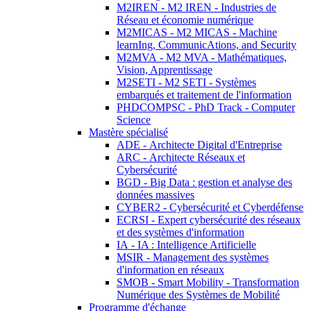
M2IREN - M2 IREN - Industries de
Réseau et économie numérique
M2MICAS - M2 MICAS - Machine
learnIng, CommunicAtions, and Security
M2MVA - M2 MVA - Mathématiques,
Vision, Apprentissage
M2SETI - M2 SETI - Systèmes
embarqués et traitement de l'information
PHDCOMPSC - PhD Track - Computer
Science
Mastère spécialisé
ADE - Architecte Digital d'Entreprise
ARC - Architecte Réseaux et
Cybersécurité
BGD - Big Data : gestion et analyse des
données massives
CYBER2 - Cybersécurité et Cyberdéfense
ECRSI - Expert cybersécurité des réseaux
et des systèmes d'information
IA - IA : Intelligence Artificielle
MSIR - Management des systèmes
d'information en réseaux
SMOB - Smart Mobility - Transformation
Numérique des Systèmes de Mobilité
Programme d'échange