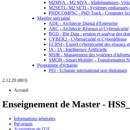
M2MVA - M2 MVA - Mathématiques, Vision
M2SETI - M2 SETI - Systèmes embarqués et 
PHDCOMPSC - PhD Track - Computer Sci
Mastère spécialisé
ADE - Architecte Digital d'Entreprise
ARC - Architecte Réseaux et Cybersécurité
BGD - Big Data : gestion et analyse des do
CYBER2 - Cybersécurité et Cyberdéfense
ECRSI - Expert cybersécurité des réseaux et
IA - IA : Intelligence Artificielle
MSIR - Management des systèmes d'informa
SMOB - Smart Mobility - Transformation N
Programme d'échange
PEI - Echange international non diplomant
2.12.20 (803)
Accueil
Enseignement de Master
-
HSS_
Informations générales
Pré-requis
Acquisition de l'UE