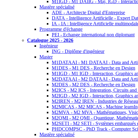
M1IGD - M1 DAIIG - Maj. IGD - Interactio
Mastère spécialisé
ADE - Architecte Digital d'Entreprise
DATA - Intelligence Artificielle - Expert 
IA - IA : Intelligence Artificielle multimoda
Programme d'échange
PEI - Echange international non diplomant
Catalogue 2025 - 2026
Ingénieur
ING - Diplôme d'ingénieur
Master
M1DATAAI - M1 DATAAI - Data and Artific
M1DES - M1 DES - Recherche en Design
M1IGD - M1 IGD - Interaction, Graphics a
M2DATAAI - M2 DATAAI - Data and Artific
M2DES - M2 DES - Recherche en Design
M2ICS - M2 ICS - Integration, Circuits and
M2IGD - M2 IGD - Interaction, Graphics a
M2IREN - M2 IREN - Industries de Réseau
M2MICAS - M2 MICAS - Machine learnIng
M2MVA - M2 MVA - Mathématiques, Vision
M2QMI - M2 QMI - Quantique, Mathématiq
M2SETI - M2 SETI - Systèmes embarqués et 
PHDCOMPSC - PhD Track - Computer Sci
Mastère spécialisé