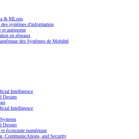
Data & MLops
 des systèmes d'information
le et autonome
tion en réseaux
umérique des Systèmes de Mobilité
ial Intelligence
d Design
ign
ial Intelligence
 Systems
d Design
 et économie numérique
, CommunicAtions, and Security