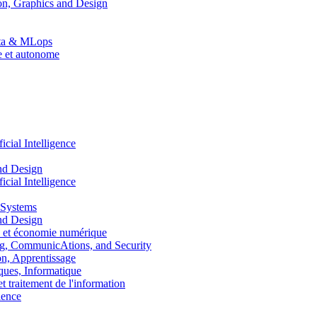
n, Graphics and Design
Data & MLops
le et autonome
ial Intelligence
nd Design
ial Intelligence
 Systems
nd Design
 et économie numérique
, CommunicAtions, and Security
, Apprentissage
ues, Informatique
traitement de l'information
ence