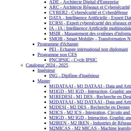
ADE - Architecte Digital d'Entreprise
ARC - Architecte Réseaux et Cybersécurité
CYBER2 - Cybersécurité et Cyberdéfense
DATA - Intelligence Artificielle - Expert 
ECRSI - Expert cybersécurité des réseaux et
IA - IA : Intelligence Artificielle multimoda
MSIR - Management des systèmes d'informa
SMOB - Smart Mobility - Transformation N
Programme d'échange
PEI - Echange international non diplomant
Programme non CES
PNCIPSIC - Cycle IPSIC
Catalogue 2024 - 2025
Ingénieur
ING - Diplôme d'ingénieur
Master
M1DATAAI - M1 DATAAI - Data and Artific
M1IGD - M1 IGD - Interaction, Graphic an
M1REDESI - M1 DES - Recherche en Des
M2DATAAI - M2 DATAAI - Data and Artific
M2DESI - M2 DES - Recherche en Design
M2ICS - M2 ICS - Integration, Circuits and
M2IGD - M2 IGD - Interaction, Graphic an
M2IREN - M2 IREN - Industries de Réseau
M2MICAS - M2 MICAS - Machine learnIng