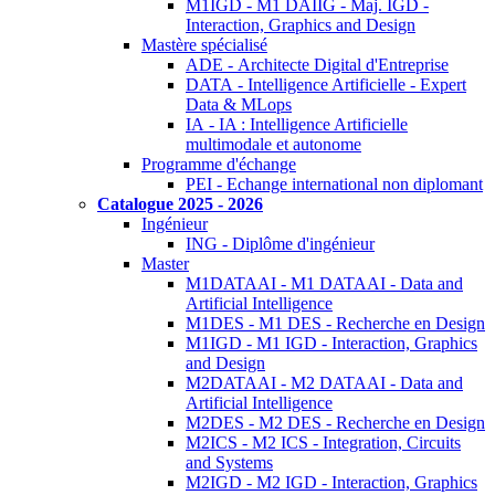
M1IGD - M1 DAIIG - Maj. IGD -
Interaction, Graphics and Design
Mastère spécialisé
ADE - Architecte Digital d'Entreprise
DATA - Intelligence Artificielle - Expert
Data & MLops
IA - IA : Intelligence Artificielle
multimodale et autonome
Programme d'échange
PEI - Echange international non diplomant
Catalogue 2025 - 2026
Ingénieur
ING - Diplôme d'ingénieur
Master
M1DATAAI - M1 DATAAI - Data and
Artificial Intelligence
M1DES - M1 DES - Recherche en Design
M1IGD - M1 IGD - Interaction, Graphics
and Design
M2DATAAI - M2 DATAAI - Data and
Artificial Intelligence
M2DES - M2 DES - Recherche en Design
M2ICS - M2 ICS - Integration, Circuits
and Systems
M2IGD - M2 IGD - Interaction, Graphics