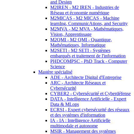
and Design
M2IREN - M2 IREN - Industries de
Réseau et économie numérique
M2MICAS - M2 MICAS - Machine
learnIng, CommunicAtions, and Security
M2MVA - M2 MVA - Mathématiques,
Vision, Apprentissage
M2QMI - M2 QMI - Quantique,
Mathématiques, Informatique
M2SETI - M2 SETI - Systèmes
embarqués et traitement de l'information
PHDCOMPSC - PhD Track - Computer
Science
Mastère spécialisé
ADE - Architecte Digital d'Entreprise
ARC - Architecte Réseaux et
Cybersécurité
CYBER2 - Cybersécurité et Cyberdéfense
DATA - Intelligence Artificielle - Expert
Data & MLops
ECRSI - Expert cybersécurité des réseaux
et des systèmes d'information
IA - IA : Intelligence Artificielle
multimodale et autonome
MSIR - Management des systèmes