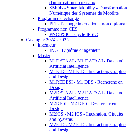
d'information en réseaux
SMOB - Smart Mobility - Transformation
Numérique des Systèmes de Mobilité
Programme d'échange
PEI - Echange international non diplomant
Programme non CES
PNCIPSIC - Cycle IPSIC
Catalogue 2024 - 2025
Ingénieur
ING - Diplôme d'ingénieur
Master
M1DATAAI - M1 DATAAI - Data and
Artificial Intelligence
M1IGD - M1 IGD - Interaction, Graphic
and Design
M1REDESI - M1 DES - Recherche en
Design
M2DATAAI - M2 DATAAI - Data and
Artificial Intelligence
M2DESI - M2 DES - Recherche en
Design
M2ICS - M2 ICS - Integration, Circuits
and Systems
M2IGD - M2 IGD - Interaction, Graphic
and Design