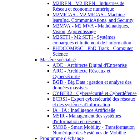
M2IREN - M2 IREN - Industries de
Réseau et économie numérique
M2MICAS - M2 MICAS - Machine
learnIng, CommunicAtions, and Security
M2MVA - M2 MVA - Mathématiques,
Vision, Apprentissage
M2SETI - M2 SETI - Systèmes
embarqués et traitement de l'information
PHDCOMPSC - PhD Track - Computer
Science
Mastère spécialisé
ADE - Architecte Digital d'Entreprise
ARC - Architecte Réseaux et
Cybersécurité
BGD - Big Data : gestion et analyse des
données massives
CYBER2 - Cybersécurité et Cyberdéfense
ECRSI - Expert cybersécurité des réseaux
et des systèmes d'information
IA - IA : Intelligence Artificielle
MSIR - Management des systèmes
d'information en réseaux
SMOB - Smart Mobility - Transformation
Numérique des Systèmes de Mobilité
Programme d'échange