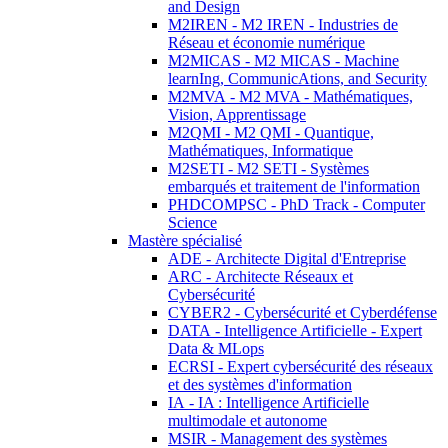
and Design
M2IREN - M2 IREN - Industries de
Réseau et économie numérique
M2MICAS - M2 MICAS - Machine
learnIng, CommunicAtions, and Security
M2MVA - M2 MVA - Mathématiques,
Vision, Apprentissage
M2QMI - M2 QMI - Quantique,
Mathématiques, Informatique
M2SETI - M2 SETI - Systèmes
embarqués et traitement de l'information
PHDCOMPSC - PhD Track - Computer
Science
Mastère spécialisé
ADE - Architecte Digital d'Entreprise
ARC - Architecte Réseaux et
Cybersécurité
CYBER2 - Cybersécurité et Cyberdéfense
DATA - Intelligence Artificielle - Expert
Data & MLops
ECRSI - Expert cybersécurité des réseaux
et des systèmes d'information
IA - IA : Intelligence Artificielle
multimodale et autonome
MSIR - Management des systèmes