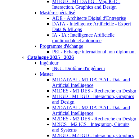
M1IGD - M1 DAIIG - Maj. IGD -
Interaction, Graphics and Design
Mastère spécialisé
ADE - Architecte Digital d'Entreprise
DATA - Intelligence Artificielle - Expert
Data & MLops
IA - IA : Intelligence Artificielle
multimodale et autonome
Programme d'échange
PEI - Echange international non diplomant
Catalogue 2025 - 2026
Ingénieur
ING - Diplôme d'ingénieur
Master
M1DATAAI - M1 DATAAI - Data and
Artificial Intelligence
M1DES - M1 DES - Recherche en Design
M1IGD - M1 IGD - Interaction, Graphics
and Design
M2DATAAI - M2 DATAAI - Data and
Artificial Intelligence
M2DES - M2 DES - Recherche en Design
M2ICS - M2 ICS - Integration, Circuits
and Systems
M2IGD - M2 IGD - Interaction, Graphics