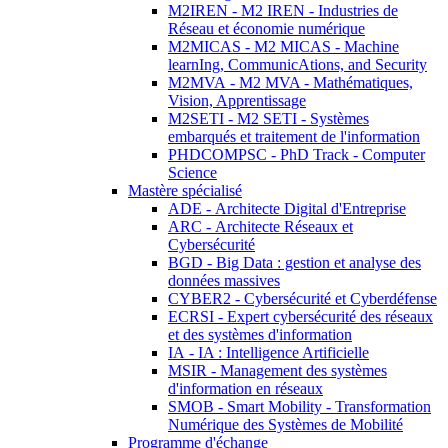
M2IREN - M2 IREN - Industries de
Réseau et économie numérique
M2MICAS - M2 MICAS - Machine
learnIng, CommunicAtions, and Security
M2MVA - M2 MVA - Mathématiques,
Vision, Apprentissage
M2SETI - M2 SETI - Systèmes
embarqués et traitement de l'information
PHDCOMPSC - PhD Track - Computer
Science
Mastère spécialisé
ADE - Architecte Digital d'Entreprise
ARC - Architecte Réseaux et
Cybersécurité
BGD - Big Data : gestion et analyse des
données massives
CYBER2 - Cybersécurité et Cyberdéfense
ECRSI - Expert cybersécurité des réseaux
et des systèmes d'information
IA - IA : Intelligence Artificielle
MSIR - Management des systèmes
d'information en réseaux
SMOB - Smart Mobility - Transformation
Numérique des Systèmes de Mobilité
Programme d'échange