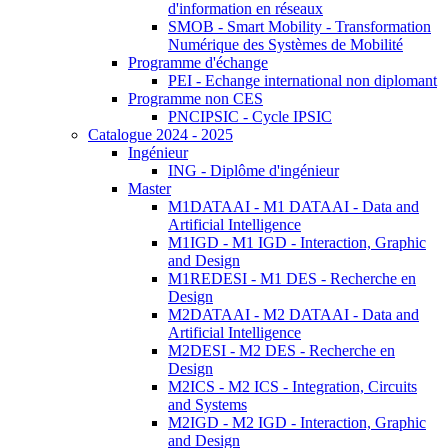
d'information en réseaux
SMOB - Smart Mobility - Transformation
Numérique des Systèmes de Mobilité
Programme d'échange
PEI - Echange international non diplomant
Programme non CES
PNCIPSIC - Cycle IPSIC
Catalogue 2024 - 2025
Ingénieur
ING - Diplôme d'ingénieur
Master
M1DATAAI - M1 DATAAI - Data and
Artificial Intelligence
M1IGD - M1 IGD - Interaction, Graphic
and Design
M1REDESI - M1 DES - Recherche en
Design
M2DATAAI - M2 DATAAI - Data and
Artificial Intelligence
M2DESI - M2 DES - Recherche en
Design
M2ICS - M2 ICS - Integration, Circuits
and Systems
M2IGD - M2 IGD - Interaction, Graphic
and Design