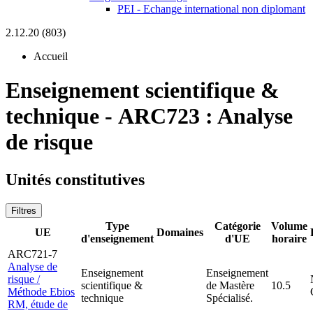
PEI - Echange international non diplomant
2.12.20 (803)
Accueil
Enseignement scientifique &
technique
-
ARC723 :
Analyse
de risque
Unités constitutives
Filtres
Type
Catégorie
Volume
UE
Domaines
d'enseignement
d'UE
horaire
ARC721-7
Analyse de
Enseignement
Enseignement
risque /
scientifique &
de Mastère
10.5
Méthode Ebios
technique
Spécialisé.
RM, étude de