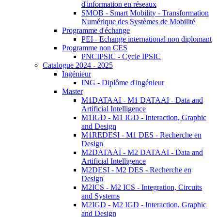
d'information en réseaux
SMOB - Smart Mobility - Transformation
Numérique des Systèmes de Mobilité
Programme d'échange
PEI - Echange international non diplomant
Programme non CES
PNCIPSIC - Cycle IPSIC
Catalogue 2024 - 2025
Ingénieur
ING - Diplôme d'ingénieur
Master
M1DATAAI - M1 DATAAI - Data and
Artificial Intelligence
M1IGD - M1 IGD - Interaction, Graphic
and Design
M1REDESI - M1 DES - Recherche en
Design
M2DATAAI - M2 DATAAI - Data and
Artificial Intelligence
M2DESI - M2 DES - Recherche en
Design
M2ICS - M2 ICS - Integration, Circuits
and Systems
M2IGD - M2 IGD - Interaction, Graphic
and Design