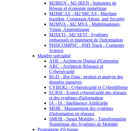
M2IREN - M2 IREN - Industries de
Réseau et économie numérique
M2MICAS - M2 MICAS - Machine
learnIng, CommunicAtions, and Security
M2MVA - M2 MVA - Mathématiques,
Vision, Apprentissage
M2SETI - M2 SETI - Systèmes
embarqués et traitement de l'information
PHDCOMPSC - PhD Track - Computer
Science
Mastère spécialisé
ADE - Architecte Digital d'Entreprise
ARC - Architecte Réseaux et
Cybersécurité
BGD - Big Data : gestion et analyse des
données massives
CYBER2 - Cybersécurité et Cyberdéfense
ECRSI - Expert cybersécurité des réseaux
et des systèmes d'information
IA - IA : Intelligence Artificielle
MSIR - Management des systèmes
d'information en réseaux
SMOB - Smart Mobility - Transformation
Numérique des Systèmes de Mobilité
Programme d'échange