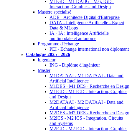
M1IGD - M1 DAIIG - Maj. IGD -
Interaction, Graphics and Design
Mastère spécialisé
ADE - Architecte Digital d'Entreprise
DATA - Intelligence Artificielle - Expert
Data & MLops
IA - IA : Intelligence Artificielle
multimodale et autonome
Programme d'échange
PEI - Echange international non diplomant
Catalogue 2025 - 2026
Ingénieur
ING - Diplôme d'ingénieur
Master
M1DATAAI - M1 DATAAI - Data and
Artificial Intelligence
M1DES - M1 DES - Recherche en Design
M1IGD - M1 IGD - Interaction, Graphics
and Design
M2DATAAI - M2 DATAAI - Data and
Artificial Intelligence
M2DES - M2 DES - Recherche en Design
M2ICS - M2 ICS - Integration, Circuits
and Systems
M2IGD - M2 IGD - Interaction, Graphics