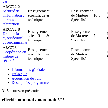
cas
ARC722-2
Sécurité de
Enseignement
Enseignement
l'information :
scientifique &
de Mastère
10.5
normes et
technique
Spécialisé.
référentiels
ARC722-8
Enseignement
Enseignement
Droit de la
scientifique &
de Mastère
7
cybersécurité,
technique
Spécialisé.
cybercriminalité
ARC723-1
Enseignement
Enseignement
Coopération en
scientifique &
de Mastère
3.5
matière de
technique
Spécialisé.
sécurité
Informations générales
Pré-requis
Acquisition de l'UE
Descriptif & programme
31.5 heures en présentiel
effectifs minimal / maximal:
5
/
25