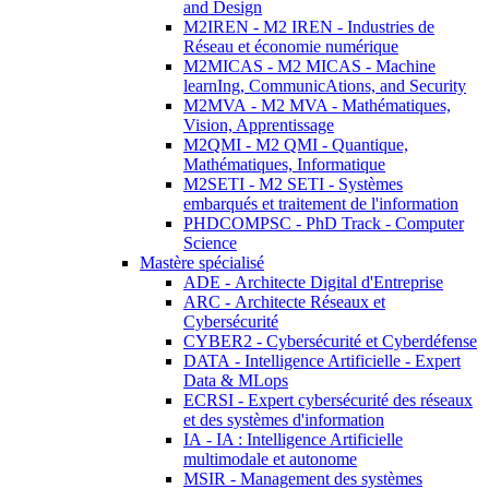
and Design
M2IREN - M2 IREN - Industries de
Réseau et économie numérique
M2MICAS - M2 MICAS - Machine
learnIng, CommunicAtions, and Security
M2MVA - M2 MVA - Mathématiques,
Vision, Apprentissage
M2QMI - M2 QMI - Quantique,
Mathématiques, Informatique
M2SETI - M2 SETI - Systèmes
embarqués et traitement de l'information
PHDCOMPSC - PhD Track - Computer
Science
Mastère spécialisé
ADE - Architecte Digital d'Entreprise
ARC - Architecte Réseaux et
Cybersécurité
CYBER2 - Cybersécurité et Cyberdéfense
DATA - Intelligence Artificielle - Expert
Data & MLops
ECRSI - Expert cybersécurité des réseaux
et des systèmes d'information
IA - IA : Intelligence Artificielle
multimodale et autonome
MSIR - Management des systèmes