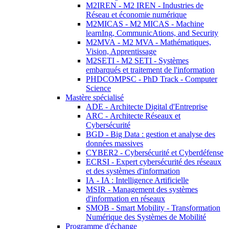
M2IREN - M2 IREN - Industries de
Réseau et économie numérique
M2MICAS - M2 MICAS - Machine
learnIng, CommunicAtions, and Security
M2MVA - M2 MVA - Mathématiques,
Vision, Apprentissage
M2SETI - M2 SETI - Systèmes
embarqués et traitement de l'information
PHDCOMPSC - PhD Track - Computer
Science
Mastère spécialisé
ADE - Architecte Digital d'Entreprise
ARC - Architecte Réseaux et
Cybersécurité
BGD - Big Data : gestion et analyse des
données massives
CYBER2 - Cybersécurité et Cyberdéfense
ECRSI - Expert cybersécurité des réseaux
et des systèmes d'information
IA - IA : Intelligence Artificielle
MSIR - Management des systèmes
d'information en réseaux
SMOB - Smart Mobility - Transformation
Numérique des Systèmes de Mobilité
Programme d'échange