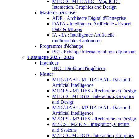
M1IGD - M1 DAIIG - Maj. IGD -
Interaction, Graphics and Design
Mastère spécialisé
ADE - Architecte Digital d'Entreprise
DATA - Intelligence Artificielle - Expert
Data & MLops
IA - IA : Intelligence Artificielle
multimodale et autonome
Programme d'échange
PEI - Echange international non diplomant
Catalogue 2025 - 2026
Ingénieur
ING - Diplôme d'ingénieur
Master
M1DATAAI - M1 DATAAI - Data and
Artificial Intelligence
M1DES - M1 DES - Recherche en Design
M1IGD - M1 IGD - Interaction, Graphics
and Design
M2DATAAI - M2 DATAAI - Data and
Artificial Intelligence
M2DES - M2 DES - Recherche en Design
M2ICS - M2 ICS - Integration, Circuits
and Systems
M2IGD - M2 IGD - Interaction, Graphics