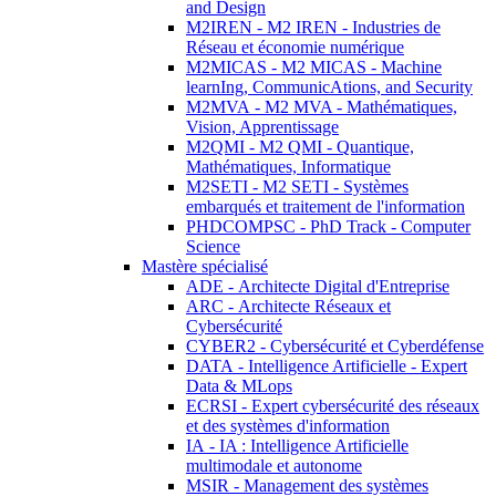
and Design
M2IREN - M2 IREN - Industries de
Réseau et économie numérique
M2MICAS - M2 MICAS - Machine
learnIng, CommunicAtions, and Security
M2MVA - M2 MVA - Mathématiques,
Vision, Apprentissage
M2QMI - M2 QMI - Quantique,
Mathématiques, Informatique
M2SETI - M2 SETI - Systèmes
embarqués et traitement de l'information
PHDCOMPSC - PhD Track - Computer
Science
Mastère spécialisé
ADE - Architecte Digital d'Entreprise
ARC - Architecte Réseaux et
Cybersécurité
CYBER2 - Cybersécurité et Cyberdéfense
DATA - Intelligence Artificielle - Expert
Data & MLops
ECRSI - Expert cybersécurité des réseaux
et des systèmes d'information
IA - IA : Intelligence Artificielle
multimodale et autonome
MSIR - Management des systèmes