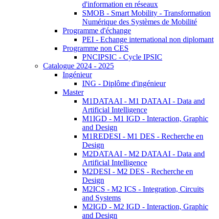
d'information en réseaux
SMOB - Smart Mobility - Transformation
Numérique des Systèmes de Mobilité
Programme d'échange
PEI - Echange international non diplomant
Programme non CES
PNCIPSIC - Cycle IPSIC
Catalogue 2024 - 2025
Ingénieur
ING - Diplôme d'ingénieur
Master
M1DATAAI - M1 DATAAI - Data and
Artificial Intelligence
M1IGD - M1 IGD - Interaction, Graphic
and Design
M1REDESI - M1 DES - Recherche en
Design
M2DATAAI - M2 DATAAI - Data and
Artificial Intelligence
M2DESI - M2 DES - Recherche en
Design
M2ICS - M2 ICS - Integration, Circuits
and Systems
M2IGD - M2 IGD - Interaction, Graphic
and Design