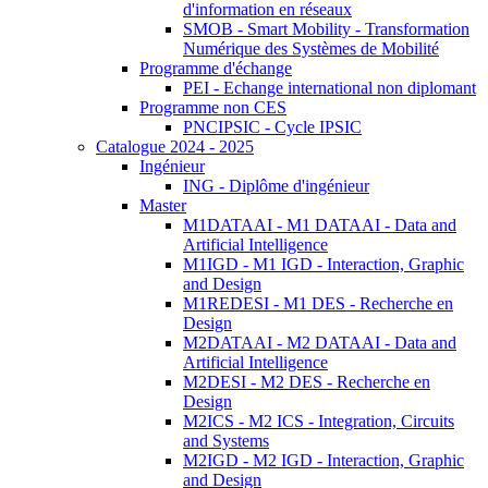
d'information en réseaux
SMOB - Smart Mobility - Transformation
Numérique des Systèmes de Mobilité
Programme d'échange
PEI - Echange international non diplomant
Programme non CES
PNCIPSIC - Cycle IPSIC
Catalogue 2024 - 2025
Ingénieur
ING - Diplôme d'ingénieur
Master
M1DATAAI - M1 DATAAI - Data and
Artificial Intelligence
M1IGD - M1 IGD - Interaction, Graphic
and Design
M1REDESI - M1 DES - Recherche en
Design
M2DATAAI - M2 DATAAI - Data and
Artificial Intelligence
M2DESI - M2 DES - Recherche en
Design
M2ICS - M2 ICS - Integration, Circuits
and Systems
M2IGD - M2 IGD - Interaction, Graphic
and Design