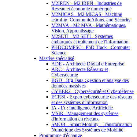
M2IREN - M2 IREN - Industries de
Réseau et économie numérique
M2MICAS - M2 MICAS - Machine
learnIng, CommunicAtions, and Security
M2MVA - M2 MVA - Mathématiques,
Vision, Apprentissage
M2SETI - M2 SETI - Systèmes
embarqués et traitement de l'information
PHDCOMPSC - PhD Track - Computer
Science
Mastère spécialisé
ADE - Architecte Digital d'Entreprise
ARC - Architecte Réseaux et
Cybersécurité
BGD - Big Data : gestion et analyse des
données massives
CYBER2 - Cybersécurité et Cyberdéfense
ECRSI - Expert cybersécurité des réseaux
et des systèmes d'information
IA - IA : Intelligence Artificielle
MSIR - Management des systèmes
d'information en réseaux
SMOB - Smart Mobility - Transformation
Numérique des Systèmes de Mobilité
Programme d'échange