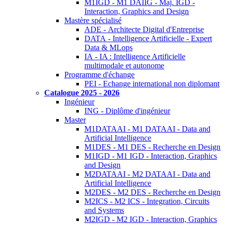
M1IGD - M1 DAIIG - Maj. IGD -
Interaction, Graphics and Design
Mastère spécialisé
ADE - Architecte Digital d'Entreprise
DATA - Intelligence Artificielle - Expert
Data & MLops
IA - IA : Intelligence Artificielle
multimodale et autonome
Programme d'échange
PEI - Echange international non diplomant
Catalogue 2025 - 2026
Ingénieur
ING - Diplôme d'ingénieur
Master
M1DATAAI - M1 DATAAI - Data and
Artificial Intelligence
M1DES - M1 DES - Recherche en Design
M1IGD - M1 IGD - Interaction, Graphics
and Design
M2DATAAI - M2 DATAAI - Data and
Artificial Intelligence
M2DES - M2 DES - Recherche en Design
M2ICS - M2 ICS - Integration, Circuits
and Systems
M2IGD - M2 IGD - Interaction, Graphics