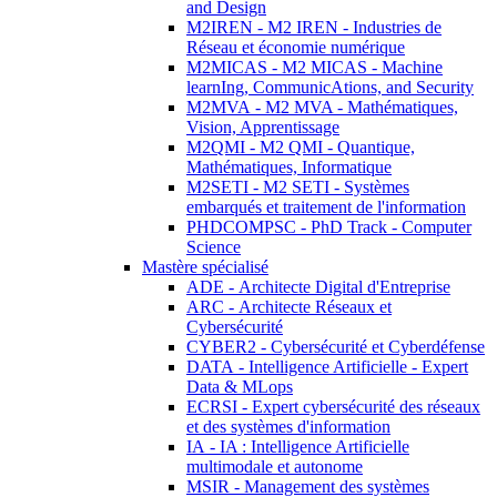
and Design
M2IREN - M2 IREN - Industries de
Réseau et économie numérique
M2MICAS - M2 MICAS - Machine
learnIng, CommunicAtions, and Security
M2MVA - M2 MVA - Mathématiques,
Vision, Apprentissage
M2QMI - M2 QMI - Quantique,
Mathématiques, Informatique
M2SETI - M2 SETI - Systèmes
embarqués et traitement de l'information
PHDCOMPSC - PhD Track - Computer
Science
Mastère spécialisé
ADE - Architecte Digital d'Entreprise
ARC - Architecte Réseaux et
Cybersécurité
CYBER2 - Cybersécurité et Cyberdéfense
DATA - Intelligence Artificielle - Expert
Data & MLops
ECRSI - Expert cybersécurité des réseaux
et des systèmes d'information
IA - IA : Intelligence Artificielle
multimodale et autonome
MSIR - Management des systèmes