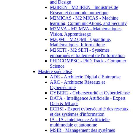
and Design
M2IREN - M2 IREN - Industries de
Réseau et économie numérique
M2MICAS - M2 MICAS - Machine
learnIng, CommunicAtions, and Security
M2MVA - M2 MVA - Mathématiques,
Vision, Apprentissage
M2QMI - M2 QMI - Quantique,
Mathématiques, Informatique
M2SETI - M2 SETI - Systèmes
embarqués et traitement de l'information
PHDCOMPSC - PhD Track - Computer
Science
Mastère spécialisé
ADE - Architecte Digital d'Entreprise
ARC - Architecte Réseaux et
Cybersécurité
CYBER2 - Cybersécurité et Cyberdéfense
DATA - Intelligence Artificielle - Expert
Data & MLops
ECRSI - Expert cybersécurité des réseaux
et des systèmes d'information
IA - IA : Intelligence Artificielle
multimodale et autonome
MSIR - Management des systèmes