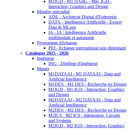
M1IGD - M1 DAIIG - Maj. IGD -
Interaction, Graphics and Design
Mastère spécialisé
ADE - Architecte Digital d'Entreprise
DATA - Intelligence Artificielle - Expert
Data & MLops
IA - IA : Intelligence Artificielle
multimodale et autonome
Programme d'échange
PEI - Echange international non diplomant
Catalogue 2025 - 2026
Ingénieur
ING - Diplôme d'ingénieur
Master
M1DATAAI - M1 DATAAI - Data and
Artificial Intelligence
M1DES - M1 DES - Recherche en Design
M1IGD - M1 IGD - Interaction, Graphics
and Design
M2DATAAI - M2 DATAAI - Data and
Artificial Intelligence
M2DES - M2 DES - Recherche en Design
M2ICS - M2 ICS - Integration, Circuits
and Systems
M2IGD - M2 IGD - Interaction, Graphics