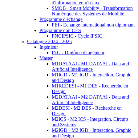
d'information en réseaux
SMOB - Smart Mobility - Transformation
Numérique des Systèmes de Mobilité
Programme d'échange
PEI - Echange international non diplomant
Programme non CES
PNCIPSIC - Cycle IPSIC
Catalogue 2024 - 2025
Ingénieur
ING - Diplôme d'ingénieur
Master
M1DATAAI - M1 DATAAI - Data and
Artificial Intelligence
M1IGD - M1 IGD - Interaction, Graphic
and Design
M1REDESI - M1 DES - Recherche en
Design
M2DATAAI - M2 DATAAI - Data and
Artificial Intelligence
M2DESI - M2 DES - Recherche en
Design
M2ICS - M2 ICS - Integration, Circuits
and Systems
M2IGD - M2 IGD - Interaction, Graphic
and Design