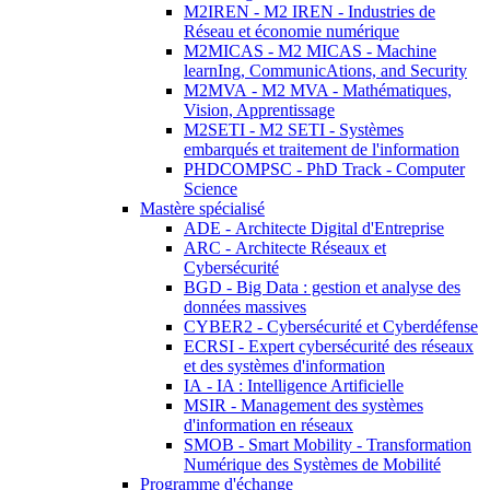
M2IREN - M2 IREN - Industries de
Réseau et économie numérique
M2MICAS - M2 MICAS - Machine
learnIng, CommunicAtions, and Security
M2MVA - M2 MVA - Mathématiques,
Vision, Apprentissage
M2SETI - M2 SETI - Systèmes
embarqués et traitement de l'information
PHDCOMPSC - PhD Track - Computer
Science
Mastère spécialisé
ADE - Architecte Digital d'Entreprise
ARC - Architecte Réseaux et
Cybersécurité
BGD - Big Data : gestion et analyse des
données massives
CYBER2 - Cybersécurité et Cyberdéfense
ECRSI - Expert cybersécurité des réseaux
et des systèmes d'information
IA - IA : Intelligence Artificielle
MSIR - Management des systèmes
d'information en réseaux
SMOB - Smart Mobility - Transformation
Numérique des Systèmes de Mobilité
Programme d'échange