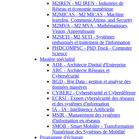
M2IREN - M2 IREN - Industries de
Réseau et économie numérique
M2MICAS - M2 MICAS - Machine
learnIng, CommunicAtions, and Security
M2MVA - M2 MVA - Mathématiques,
Vision, Apprentissage
M2SETI - M2 SETI - Systèmes
embarqués et traitement de l'information
PHDCOMPSC - PhD Track - Computer
Science
Mastère spécialisé
ADE - Architecte Digital d'Entreprise
ARC - Architecte Réseaux et
Cybersécurité
BGD - Big Data : gestion et analyse des
données massives
CYBER2 - Cybersécurité et Cyberdéfense
ECRSI - Expert cybersécurité des réseaux
et des systèmes d'information
IA - IA : Intelligence Artificielle
MSIR - Management des systèmes
d'information en réseaux
SMOB - Smart Mobility - Transformation
Numérique des Systèmes de Mobilité
Programme d'échange