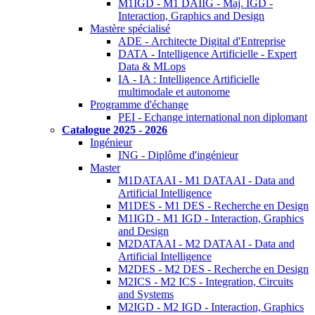
M1IGD - M1 DAIIG - Maj. IGD -
Interaction, Graphics and Design
Mastère spécialisé
ADE - Architecte Digital d'Entreprise
DATA - Intelligence Artificielle - Expert
Data & MLops
IA - IA : Intelligence Artificielle
multimodale et autonome
Programme d'échange
PEI - Echange international non diplomant
Catalogue 2025 - 2026
Ingénieur
ING - Diplôme d'ingénieur
Master
M1DATAAI - M1 DATAAI - Data and
Artificial Intelligence
M1DES - M1 DES - Recherche en Design
M1IGD - M1 IGD - Interaction, Graphics
and Design
M2DATAAI - M2 DATAAI - Data and
Artificial Intelligence
M2DES - M2 DES - Recherche en Design
M2ICS - M2 ICS - Integration, Circuits
and Systems
M2IGD - M2 IGD - Interaction, Graphics