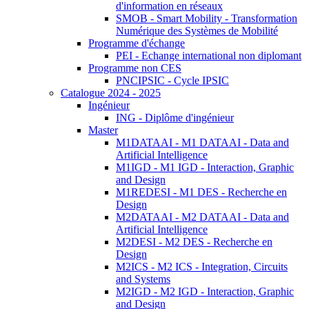
d'information en réseaux
SMOB - Smart Mobility - Transformation
Numérique des Systèmes de Mobilité
Programme d'échange
PEI - Echange international non diplomant
Programme non CES
PNCIPSIC - Cycle IPSIC
Catalogue 2024 - 2025
Ingénieur
ING - Diplôme d'ingénieur
Master
M1DATAAI - M1 DATAAI - Data and
Artificial Intelligence
M1IGD - M1 IGD - Interaction, Graphic
and Design
M1REDESI - M1 DES - Recherche en
Design
M2DATAAI - M2 DATAAI - Data and
Artificial Intelligence
M2DESI - M2 DES - Recherche en
Design
M2ICS - M2 ICS - Integration, Circuits
and Systems
M2IGD - M2 IGD - Interaction, Graphic
and Design