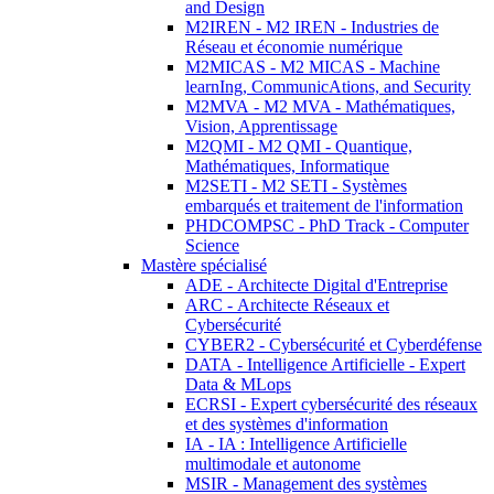
and Design
M2IREN - M2 IREN - Industries de
Réseau et économie numérique
M2MICAS - M2 MICAS - Machine
learnIng, CommunicAtions, and Security
M2MVA - M2 MVA - Mathématiques,
Vision, Apprentissage
M2QMI - M2 QMI - Quantique,
Mathématiques, Informatique
M2SETI - M2 SETI - Systèmes
embarqués et traitement de l'information
PHDCOMPSC - PhD Track - Computer
Science
Mastère spécialisé
ADE - Architecte Digital d'Entreprise
ARC - Architecte Réseaux et
Cybersécurité
CYBER2 - Cybersécurité et Cyberdéfense
DATA - Intelligence Artificielle - Expert
Data & MLops
ECRSI - Expert cybersécurité des réseaux
et des systèmes d'information
IA - IA : Intelligence Artificielle
multimodale et autonome
MSIR - Management des systèmes