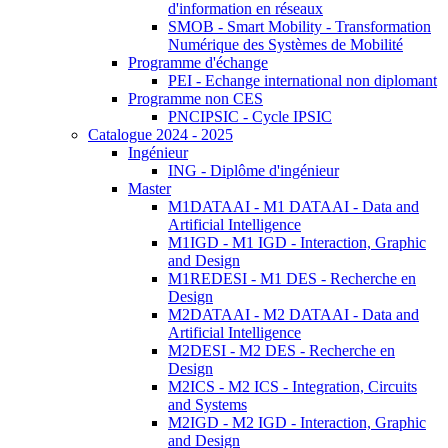
d'information en réseaux
SMOB - Smart Mobility - Transformation
Numérique des Systèmes de Mobilité
Programme d'échange
PEI - Echange international non diplomant
Programme non CES
PNCIPSIC - Cycle IPSIC
Catalogue 2024 - 2025
Ingénieur
ING - Diplôme d'ingénieur
Master
M1DATAAI - M1 DATAAI - Data and
Artificial Intelligence
M1IGD - M1 IGD - Interaction, Graphic
and Design
M1REDESI - M1 DES - Recherche en
Design
M2DATAAI - M2 DATAAI - Data and
Artificial Intelligence
M2DESI - M2 DES - Recherche en
Design
M2ICS - M2 ICS - Integration, Circuits
and Systems
M2IGD - M2 IGD - Interaction, Graphic
and Design