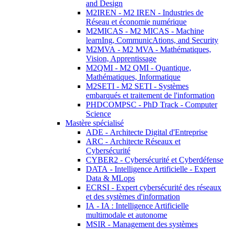
and Design
M2IREN - M2 IREN - Industries de
Réseau et économie numérique
M2MICAS - M2 MICAS - Machine
learnIng, CommunicAtions, and Security
M2MVA - M2 MVA - Mathématiques,
Vision, Apprentissage
M2QMI - M2 QMI - Quantique,
Mathématiques, Informatique
M2SETI - M2 SETI - Systèmes
embarqués et traitement de l'information
PHDCOMPSC - PhD Track - Computer
Science
Mastère spécialisé
ADE - Architecte Digital d'Entreprise
ARC - Architecte Réseaux et
Cybersécurité
CYBER2 - Cybersécurité et Cyberdéfense
DATA - Intelligence Artificielle - Expert
Data & MLops
ECRSI - Expert cybersécurité des réseaux
et des systèmes d'information
IA - IA : Intelligence Artificielle
multimodale et autonome
MSIR - Management des systèmes