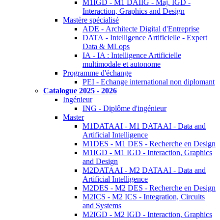
M1IGD - M1 DAIIG - Maj. IGD -
Interaction, Graphics and Design
Mastère spécialisé
ADE - Architecte Digital d'Entreprise
DATA - Intelligence Artificielle - Expert
Data & MLops
IA - IA : Intelligence Artificielle
multimodale et autonome
Programme d'échange
PEI - Echange international non diplomant
Catalogue 2025 - 2026
Ingénieur
ING - Diplôme d'ingénieur
Master
M1DATAAI - M1 DATAAI - Data and
Artificial Intelligence
M1DES - M1 DES - Recherche en Design
M1IGD - M1 IGD - Interaction, Graphics
and Design
M2DATAAI - M2 DATAAI - Data and
Artificial Intelligence
M2DES - M2 DES - Recherche en Design
M2ICS - M2 ICS - Integration, Circuits
and Systems
M2IGD - M2 IGD - Interaction, Graphics