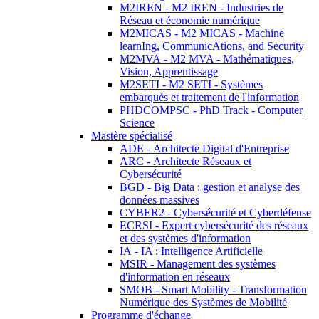
M2IREN - M2 IREN - Industries de
Réseau et économie numérique
M2MICAS - M2 MICAS - Machine
learnIng, CommunicAtions, and Security
M2MVA - M2 MVA - Mathématiques,
Vision, Apprentissage
M2SETI - M2 SETI - Systèmes
embarqués et traitement de l'information
PHDCOMPSC - PhD Track - Computer
Science
Mastère spécialisé
ADE - Architecte Digital d'Entreprise
ARC - Architecte Réseaux et
Cybersécurité
BGD - Big Data : gestion et analyse des
données massives
CYBER2 - Cybersécurité et Cyberdéfense
ECRSI - Expert cybersécurité des réseaux
et des systèmes d'information
IA - IA : Intelligence Artificielle
MSIR - Management des systèmes
d'information en réseaux
SMOB - Smart Mobility - Transformation
Numérique des Systèmes de Mobilité
Programme d'échange