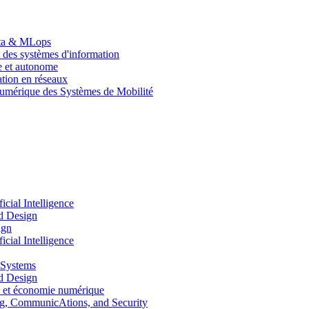
Data & MLops
 des systèmes d'information
le et autonome
tion en réseaux
umérique des Systèmes de Mobilité
ial Intelligence
d Design
ign
ial Intelligence
 Systems
d Design
 et économie numérique
, CommunicAtions, and Security