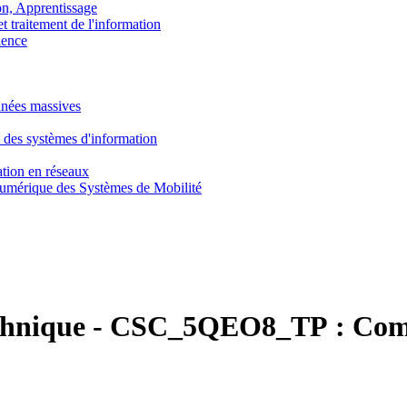
, Apprentissage
traitement de l'information
ence
nnées massives
 des systèmes d'information
tion en réseaux
umérique des Systèmes de Mobilité
chnique
-
CSC_5QEO8_TP :
Com