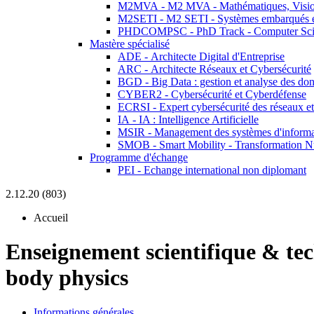
M2MVA - M2 MVA - Mathématiques, Vision
M2SETI - M2 SETI - Systèmes embarqués et 
PHDCOMPSC - PhD Track - Computer Sci
Mastère spécialisé
ADE - Architecte Digital d'Entreprise
ARC - Architecte Réseaux et Cybersécurité
BGD - Big Data : gestion et analyse des do
CYBER2 - Cybersécurité et Cyberdéfense
ECRSI - Expert cybersécurité des réseaux et
IA - IA : Intelligence Artificielle
MSIR - Management des systèmes d'informa
SMOB - Smart Mobility - Transformation N
Programme d'échange
PEI - Echange international non diplomant
2.12.20 (803)
Accueil
Enseignement scientifique & te
body physics
Informations générales