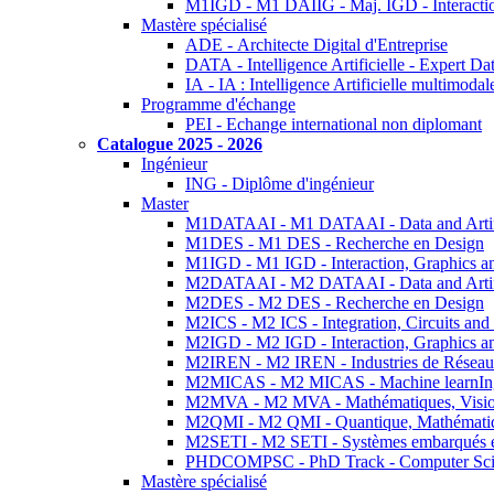
M1IGD - M1 DAIIG - Maj. IGD - Interactio
Mastère spécialisé
ADE - Architecte Digital d'Entreprise
DATA - Intelligence Artificielle - Expert 
IA - IA : Intelligence Artificielle multimoda
Programme d'échange
PEI - Echange international non diplomant
Catalogue 2025 - 2026
Ingénieur
ING - Diplôme d'ingénieur
Master
M1DATAAI - M1 DATAAI - Data and Artific
M1DES - M1 DES - Recherche en Design
M1IGD - M1 IGD - Interaction, Graphics a
M2DATAAI - M2 DATAAI - Data and Artific
M2DES - M2 DES - Recherche en Design
M2ICS - M2 ICS - Integration, Circuits and
M2IGD - M2 IGD - Interaction, Graphics a
M2IREN - M2 IREN - Industries de Réseau
M2MICAS - M2 MICAS - Machine learnIng
M2MVA - M2 MVA - Mathématiques, Vision
M2QMI - M2 QMI - Quantique, Mathématiq
M2SETI - M2 SETI - Systèmes embarqués et 
PHDCOMPSC - PhD Track - Computer Sci
Mastère spécialisé