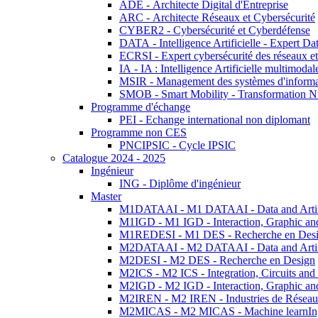
ADE - Architecte Digital d'Entreprise
ARC - Architecte Réseaux et Cybersécurité
CYBER2 - Cybersécurité et Cyberdéfense
DATA - Intelligence Artificielle - Expert 
ECRSI - Expert cybersécurité des réseaux et
IA - IA : Intelligence Artificielle multimoda
MSIR - Management des systèmes d'informa
SMOB - Smart Mobility - Transformation N
Programme d'échange
PEI - Echange international non diplomant
Programme non CES
PNCIPSIC - Cycle IPSIC
Catalogue 2024 - 2025
Ingénieur
ING - Diplôme d'ingénieur
Master
M1DATAAI - M1 DATAAI - Data and Artific
M1IGD - M1 IGD - Interaction, Graphic an
M1REDESI - M1 DES - Recherche en Des
M2DATAAI - M2 DATAAI - Data and Artific
M2DESI - M2 DES - Recherche en Design
M2ICS - M2 ICS - Integration, Circuits and
M2IGD - M2 IGD - Interaction, Graphic an
M2IREN - M2 IREN - Industries de Réseau
M2MICAS - M2 MICAS - Machine learnIng