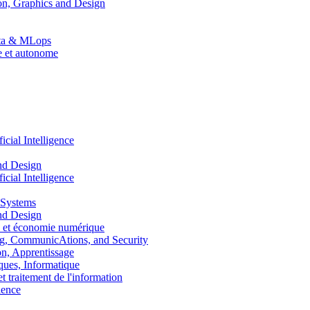
n, Graphics and Design
Data & MLops
le et autonome
ial Intelligence
nd Design
ial Intelligence
 Systems
nd Design
 et économie numérique
, CommunicAtions, and Security
, Apprentissage
ues, Informatique
traitement de l'information
ence