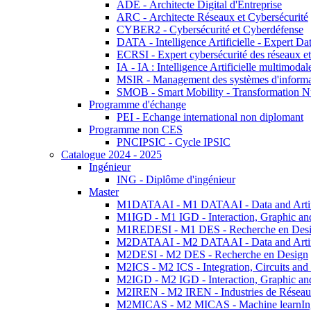
ADE - Architecte Digital d'Entreprise
ARC - Architecte Réseaux et Cybersécurité
CYBER2 - Cybersécurité et Cyberdéfense
DATA - Intelligence Artificielle - Expert 
ECRSI - Expert cybersécurité des réseaux et
IA - IA : Intelligence Artificielle multimoda
MSIR - Management des systèmes d'informa
SMOB - Smart Mobility - Transformation N
Programme d'échange
PEI - Echange international non diplomant
Programme non CES
PNCIPSIC - Cycle IPSIC
Catalogue 2024 - 2025
Ingénieur
ING - Diplôme d'ingénieur
Master
M1DATAAI - M1 DATAAI - Data and Artific
M1IGD - M1 IGD - Interaction, Graphic an
M1REDESI - M1 DES - Recherche en Des
M2DATAAI - M2 DATAAI - Data and Artific
M2DESI - M2 DES - Recherche en Design
M2ICS - M2 ICS - Integration, Circuits and
M2IGD - M2 IGD - Interaction, Graphic an
M2IREN - M2 IREN - Industries de Réseau
M2MICAS - M2 MICAS - Machine learnIng