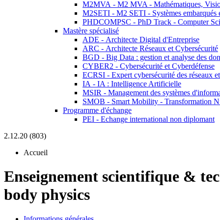
M2MVA - M2 MVA - Mathématiques, Vision
M2SETI - M2 SETI - Systèmes embarqués et 
PHDCOMPSC - PhD Track - Computer Sci
Mastère spécialisé
ADE - Architecte Digital d'Entreprise
ARC - Architecte Réseaux et Cybersécurité
BGD - Big Data : gestion et analyse des do
CYBER2 - Cybersécurité et Cyberdéfense
ECRSI - Expert cybersécurité des réseaux et
IA - IA : Intelligence Artificielle
MSIR - Management des systèmes d'informa
SMOB - Smart Mobility - Transformation N
Programme d'échange
PEI - Echange international non diplomant
2.12.20 (803)
Accueil
Enseignement scientifique & te
body physics
Informations générales