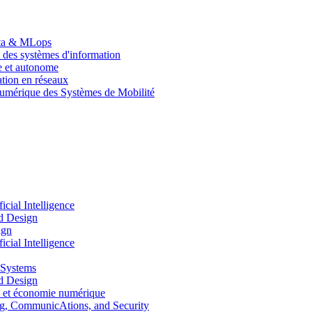
Data & MLops
 des systèmes d'information
le et autonome
tion en réseaux
umérique des Systèmes de Mobilité
ial Intelligence
d Design
ign
ial Intelligence
 Systems
d Design
 et économie numérique
, CommunicAtions, and Security