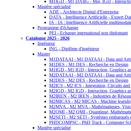
M1IGD - M1 DAIIG - Maj. IGD - Interactio
Mastère spécialisé
ADE - Architecte Digital d'Entreprise
DATA - Intelligence Artificielle - Expert 
IA - IA : Intelligence Artificielle multimoda
Programme d'échange
PEI - Echange international non diplomant
Catalogue 2025 - 2026
Ingénieur
ING - Diplôme d'ingénieur
Master
M1DATAAI - M1 DATAAI - Data and Artific
M1DES - M1 DES - Recherche en Design
M1IGD - M1 IGD - Interaction, Graphics a
M2DATAAI - M2 DATAAI - Data and Artific
M2DES - M2 DES - Recherche en Design
M2ICS - M2 ICS - Integration, Circuits and
M2IGD - M2 IGD - Interaction, Graphics a
M2IREN - M2 IREN - Industries de Réseau
M2MICAS - M2 MICAS - Machine learnIng
M2MVA - M2 MVA - Mathématiques, Vision
M2QMI - M2 QMI - Quantique, Mathématiq
M2SETI - M2 SETI - Systèmes embarqués et 
PHDCOMPSC - PhD Track - Computer Sci
Mastère spécialisé