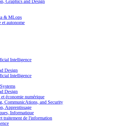
n, Graphics and Design
Data & MLops
le et autonome
ial Intelligence
nd Design
ial Intelligence
 Systems
nd Design
 et économie numérique
, CommunicAtions, and Security
, Apprentissage
ues, Informatique
traitement de l'information
ence