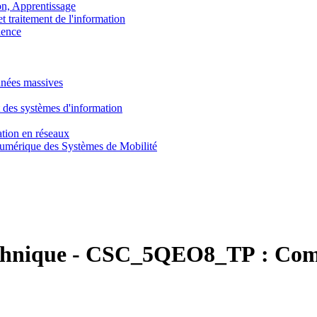
, Apprentissage
traitement de l'information
ence
nnées massives
 des systèmes d'information
tion en réseaux
umérique des Systèmes de Mobilité
chnique
-
CSC_5QEO8_TP :
Com