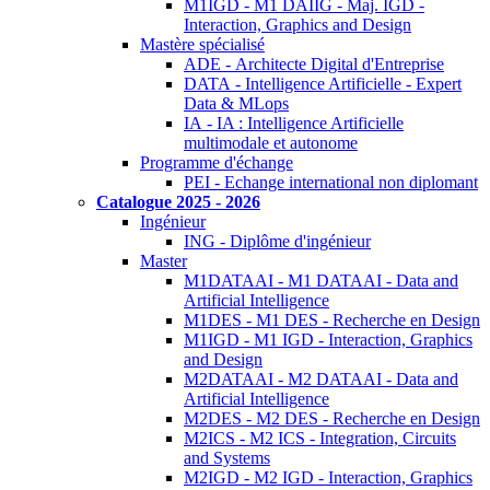
M1IGD - M1 DAIIG - Maj. IGD -
Interaction, Graphics and Design
Mastère spécialisé
ADE - Architecte Digital d'Entreprise
DATA - Intelligence Artificielle - Expert
Data & MLops
IA - IA : Intelligence Artificielle
multimodale et autonome
Programme d'échange
PEI - Echange international non diplomant
Catalogue 2025 - 2026
Ingénieur
ING - Diplôme d'ingénieur
Master
M1DATAAI - M1 DATAAI - Data and
Artificial Intelligence
M1DES - M1 DES - Recherche en Design
M1IGD - M1 IGD - Interaction, Graphics
and Design
M2DATAAI - M2 DATAAI - Data and
Artificial Intelligence
M2DES - M2 DES - Recherche en Design
M2ICS - M2 ICS - Integration, Circuits
and Systems
M2IGD - M2 IGD - Interaction, Graphics