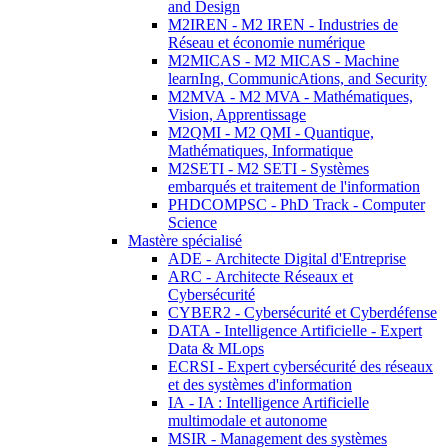
and Design
M2IREN - M2 IREN - Industries de
Réseau et économie numérique
M2MICAS - M2 MICAS - Machine
learnIng, CommunicAtions, and Security
M2MVA - M2 MVA - Mathématiques,
Vision, Apprentissage
M2QMI - M2 QMI - Quantique,
Mathématiques, Informatique
M2SETI - M2 SETI - Systèmes
embarqués et traitement de l'information
PHDCOMPSC - PhD Track - Computer
Science
Mastère spécialisé
ADE - Architecte Digital d'Entreprise
ARC - Architecte Réseaux et
Cybersécurité
CYBER2 - Cybersécurité et Cyberdéfense
DATA - Intelligence Artificielle - Expert
Data & MLops
ECRSI - Expert cybersécurité des réseaux
et des systèmes d'information
IA - IA : Intelligence Artificielle
multimodale et autonome
MSIR - Management des systèmes