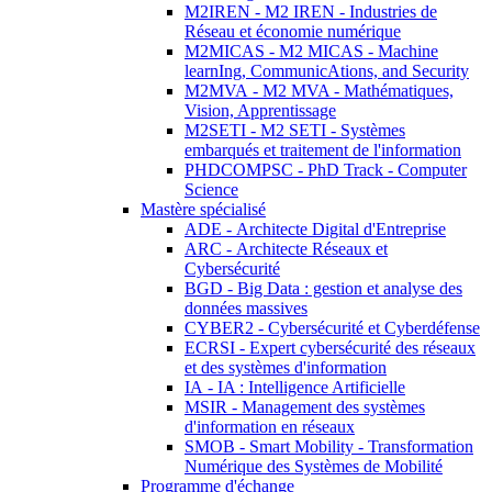
M2IREN - M2 IREN - Industries de
Réseau et économie numérique
M2MICAS - M2 MICAS - Machine
learnIng, CommunicAtions, and Security
M2MVA - M2 MVA - Mathématiques,
Vision, Apprentissage
M2SETI - M2 SETI - Systèmes
embarqués et traitement de l'information
PHDCOMPSC - PhD Track - Computer
Science
Mastère spécialisé
ADE - Architecte Digital d'Entreprise
ARC - Architecte Réseaux et
Cybersécurité
BGD - Big Data : gestion et analyse des
données massives
CYBER2 - Cybersécurité et Cyberdéfense
ECRSI - Expert cybersécurité des réseaux
et des systèmes d'information
IA - IA : Intelligence Artificielle
MSIR - Management des systèmes
d'information en réseaux
SMOB - Smart Mobility - Transformation
Numérique des Systèmes de Mobilité
Programme d'échange