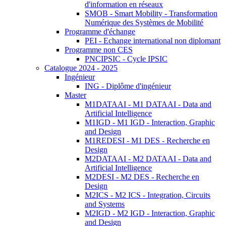
d'information en réseaux
SMOB - Smart Mobility - Transformation
Numérique des Systèmes de Mobilité
Programme d'échange
PEI - Echange international non diplomant
Programme non CES
PNCIPSIC - Cycle IPSIC
Catalogue 2024 - 2025
Ingénieur
ING - Diplôme d'ingénieur
Master
M1DATAAI - M1 DATAAI - Data and
Artificial Intelligence
M1IGD - M1 IGD - Interaction, Graphic
and Design
M1REDESI - M1 DES - Recherche en
Design
M2DATAAI - M2 DATAAI - Data and
Artificial Intelligence
M2DESI - M2 DES - Recherche en
Design
M2ICS - M2 ICS - Integration, Circuits
and Systems
M2IGD - M2 IGD - Interaction, Graphic
and Design