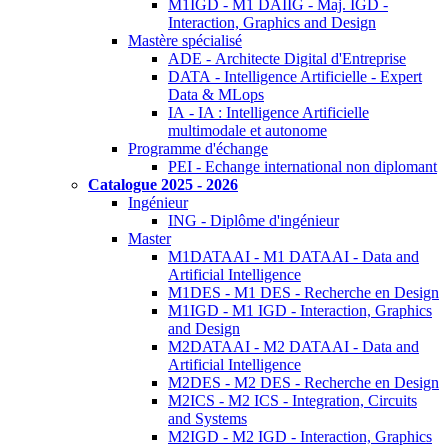
M1IGD - M1 DAIIG - Maj. IGD -
Interaction, Graphics and Design
Mastère spécialisé
ADE - Architecte Digital d'Entreprise
DATA - Intelligence Artificielle - Expert
Data & MLops
IA - IA : Intelligence Artificielle
multimodale et autonome
Programme d'échange
PEI - Echange international non diplomant
Catalogue 2025 - 2026
Ingénieur
ING - Diplôme d'ingénieur
Master
M1DATAAI - M1 DATAAI - Data and
Artificial Intelligence
M1DES - M1 DES - Recherche en Design
M1IGD - M1 IGD - Interaction, Graphics
and Design
M2DATAAI - M2 DATAAI - Data and
Artificial Intelligence
M2DES - M2 DES - Recherche en Design
M2ICS - M2 ICS - Integration, Circuits
and Systems
M2IGD - M2 IGD - Interaction, Graphics