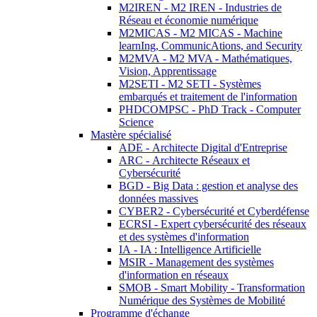
M2IREN - M2 IREN - Industries de
Réseau et économie numérique
M2MICAS - M2 MICAS - Machine
learnIng, CommunicAtions, and Security
M2MVA - M2 MVA - Mathématiques,
Vision, Apprentissage
M2SETI - M2 SETI - Systèmes
embarqués et traitement de l'information
PHDCOMPSC - PhD Track - Computer
Science
Mastère spécialisé
ADE - Architecte Digital d'Entreprise
ARC - Architecte Réseaux et
Cybersécurité
BGD - Big Data : gestion et analyse des
données massives
CYBER2 - Cybersécurité et Cyberdéfense
ECRSI - Expert cybersécurité des réseaux
et des systèmes d'information
IA - IA : Intelligence Artificielle
MSIR - Management des systèmes
d'information en réseaux
SMOB - Smart Mobility - Transformation
Numérique des Systèmes de Mobilité
Programme d'échange