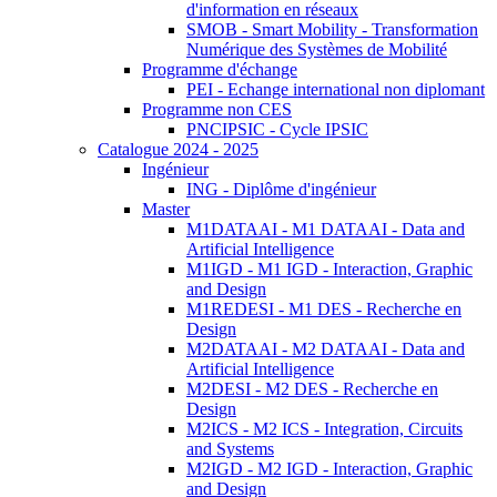
d'information en réseaux
SMOB - Smart Mobility - Transformation
Numérique des Systèmes de Mobilité
Programme d'échange
PEI - Echange international non diplomant
Programme non CES
PNCIPSIC - Cycle IPSIC
Catalogue 2024 - 2025
Ingénieur
ING - Diplôme d'ingénieur
Master
M1DATAAI - M1 DATAAI - Data and
Artificial Intelligence
M1IGD - M1 IGD - Interaction, Graphic
and Design
M1REDESI - M1 DES - Recherche en
Design
M2DATAAI - M2 DATAAI - Data and
Artificial Intelligence
M2DESI - M2 DES - Recherche en
Design
M2ICS - M2 ICS - Integration, Circuits
and Systems
M2IGD - M2 IGD - Interaction, Graphic
and Design