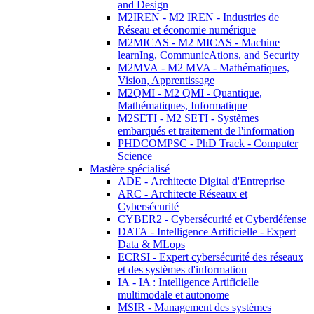
and Design
M2IREN - M2 IREN - Industries de
Réseau et économie numérique
M2MICAS - M2 MICAS - Machine
learnIng, CommunicAtions, and Security
M2MVA - M2 MVA - Mathématiques,
Vision, Apprentissage
M2QMI - M2 QMI - Quantique,
Mathématiques, Informatique
M2SETI - M2 SETI - Systèmes
embarqués et traitement de l'information
PHDCOMPSC - PhD Track - Computer
Science
Mastère spécialisé
ADE - Architecte Digital d'Entreprise
ARC - Architecte Réseaux et
Cybersécurité
CYBER2 - Cybersécurité et Cyberdéfense
DATA - Intelligence Artificielle - Expert
Data & MLops
ECRSI - Expert cybersécurité des réseaux
et des systèmes d'information
IA - IA : Intelligence Artificielle
multimodale et autonome
MSIR - Management des systèmes