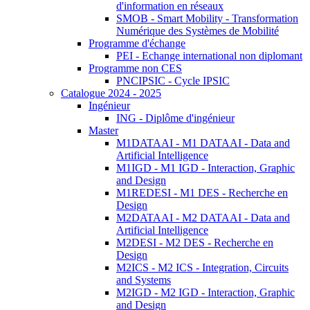
d'information en réseaux
SMOB - Smart Mobility - Transformation
Numérique des Systèmes de Mobilité
Programme d'échange
PEI - Echange international non diplomant
Programme non CES
PNCIPSIC - Cycle IPSIC
Catalogue 2024 - 2025
Ingénieur
ING - Diplôme d'ingénieur
Master
M1DATAAI - M1 DATAAI - Data and
Artificial Intelligence
M1IGD - M1 IGD - Interaction, Graphic
and Design
M1REDESI - M1 DES - Recherche en
Design
M2DATAAI - M2 DATAAI - Data and
Artificial Intelligence
M2DESI - M2 DES - Recherche en
Design
M2ICS - M2 ICS - Integration, Circuits
and Systems
M2IGD - M2 IGD - Interaction, Graphic
and Design