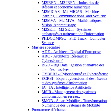
M2IREN - M2 IREN - Industries de
Réseau et économie numérique
M2MICAS - M2 MICAS - Machine
learnIng, CommunicAtions, and Security
M2MVA - M2 MVA - Mathématiques,
Vision, Apprentissage
M2SETI - M2 SETI - Systèmes
embarqués et traitement de l'information
PHDCOMPSC - PhD Track - Computer
Science
Mastère spécialisé
ADE - Architecte Digital d'Entreprise
ARC - Architecte Réseaux et
Cybersécurité
BGD - Big Data : gestion et analyse des
données massives
CYBER2 - Cybersécurité et Cyberdéfense
ECRSI - Expert cybersécurité des réseaux
et des systèmes d'information
IA - IA : Intelligence Artificielle
MSIR - Management des systèmes
d'information en réseaux
SMOB - Smart Mobility - Transformation
Numérique des Systèmes de Mobilité
Programme d'échange