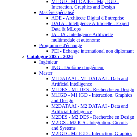
M1IGD - M1 DAIIG - Maj. IGD -
Interaction, Graphics and Design
Mastère spécialisé
ADE - Architecte Digital d'Entreprise
DATA - Intelligence Artificielle - Expert
Data & MLops
IA - IA : Intelligence Artificielle
multimodale et autonome
Programme d'échange
PEI - Echange international non diplomant
Catalogue 2025 - 2026
Ingénieur
ING - Diplôme d'ingénieur
Master
M1DATAAI - M1 DATAAI - Data and
Artificial Intelligence
M1DES - M1 DES - Recherche en Design
M1IGD - M1 IGD - Interaction, Graphics
and Design
M2DATAAI - M2 DATAAI - Data and
Artificial Intelligence
M2DES - M2 DES - Recherche en Design
M2ICS - M2 ICS - Integration, Circuits
and Systems
M2IGD - M2 IGD - Interaction, Graphics