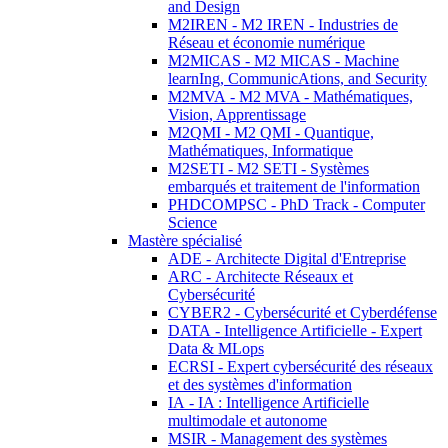
and Design
M2IREN - M2 IREN - Industries de
Réseau et économie numérique
M2MICAS - M2 MICAS - Machine
learnIng, CommunicAtions, and Security
M2MVA - M2 MVA - Mathématiques,
Vision, Apprentissage
M2QMI - M2 QMI - Quantique,
Mathématiques, Informatique
M2SETI - M2 SETI - Systèmes
embarqués et traitement de l'information
PHDCOMPSC - PhD Track - Computer
Science
Mastère spécialisé
ADE - Architecte Digital d'Entreprise
ARC - Architecte Réseaux et
Cybersécurité
CYBER2 - Cybersécurité et Cyberdéfense
DATA - Intelligence Artificielle - Expert
Data & MLops
ECRSI - Expert cybersécurité des réseaux
et des systèmes d'information
IA - IA : Intelligence Artificielle
multimodale et autonome
MSIR - Management des systèmes