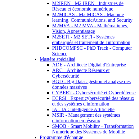
M2IREN - M2 IREN - Industries de
Réseau et économie numérique
M2MICAS - M2 MICAS - Machine
learnIng, CommunicAtions, and Security
M2MVA - M2 MVA - Mathématiques,
Vision, Apprentissage
M2SETI - M2 SETI - Systèmes
embarqués et traitement de l'information
PHDCOMPSC - PhD Track - Computer
Science
Mastère spécialisé
ADE - Architecte Digital d'Entreprise
ARC - Architecte Réseaux et
Cybersécurité
BGD - Big Data : gestion et analyse des
données massives
CYBER2 - Cybersécurité et Cyberdéfense
ECRSI - Expert cybersécurité des réseaux
et des systèmes d'information
IA - IA : Intelligence Artificielle
MSIR - Management des systèmes
d'information en réseaux
SMOB - Smart Mobility - Transformation
Numérique des Systèmes de Mobilité
Programme d'échange