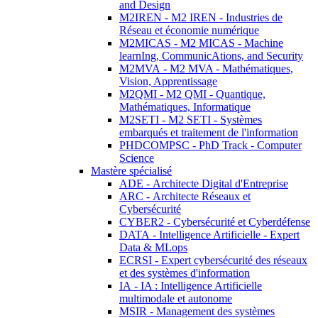
and Design
M2IREN - M2 IREN - Industries de
Réseau et économie numérique
M2MICAS - M2 MICAS - Machine
learnIng, CommunicAtions, and Security
M2MVA - M2 MVA - Mathématiques,
Vision, Apprentissage
M2QMI - M2 QMI - Quantique,
Mathématiques, Informatique
M2SETI - M2 SETI - Systèmes
embarqués et traitement de l'information
PHDCOMPSC - PhD Track - Computer
Science
Mastère spécialisé
ADE - Architecte Digital d'Entreprise
ARC - Architecte Réseaux et
Cybersécurité
CYBER2 - Cybersécurité et Cyberdéfense
DATA - Intelligence Artificielle - Expert
Data & MLops
ECRSI - Expert cybersécurité des réseaux
et des systèmes d'information
IA - IA : Intelligence Artificielle
multimodale et autonome
MSIR - Management des systèmes