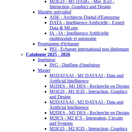
M1IGD - M1 DAIIG - Maj. IGD -
Interaction, Graphics and Design
Mastère spécialisé
ADE - Architecte Digital d'Entreprise
DATA - Intelligence Artificielle - Expert
Data & MLops
IA - IA : Intelligence Artificielle
multimodale et autonome
Programme d'échange
PEI - Echange international non diplomant
Catalogue 2025 - 2026
Ingénieur
ING - Diplôme d'ingénieur
Master
M1DATAAI - M1 DATAAI - Data and
Artificial Intelligence
M1DES - M1 DES - Recherche en Design
M1IGD - M1 IGD - Interaction, Graphics
and Design
M2DATAAI - M2 DATAAI - Data and
Artificial Intelligence
M2DES - M2 DES - Recherche en Design
M2ICS - M2 ICS - Integration, Circuits
and Systems
M2IGD - M2 IGD - Interaction, Graphics