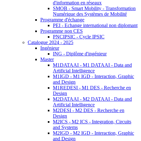
d'information en réseaux
SMOB - Smart Mobility - Transformation
Numérique des Systèmes de Mobilité
Programme d'échange
PEI - Echange international non diplomant
Programme non CES
PNCIPSIC - Cycle IPSIC
Catalogue 2024 - 2025
Ingénieur
ING - Diplôme d'ingénieur
Master
M1DATAAI - M1 DATAAI - Data and
Artificial Intelligence
M1IGD - M1 IGD - Interaction, Graphic
and Design
M1REDESI - M1 DES - Recherche en
Design
M2DATAAI - M2 DATAAI - Data and
Artificial Intelligence
M2DESI - M2 DES - Recherche en
Design
M2ICS - M2 ICS - Integration, Circuits
and Systems
M2IGD - M2 IGD - Interaction, Graphic
and Design