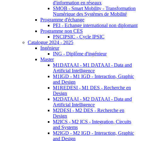
d'information en réseaux
SMOB - Smart Mobility - Transformation
Numérique des Systèmes de Mobilité
Programme d'échange
PEI - Echange international non diplomant
Programme non CES
PNCIPSIC - Cycle IPSIC
Catalogue 2024 - 2025
Ingénieur
ING - Diplôme d'ingénieur
Master
M1DATAAI - M1 DATAAI - Data and
Artificial Intelligence
M1IGD - M1 IGD - Interaction, Graphic
and Design
M1REDESI - M1 DES - Recherche en
Design
M2DATAAI - M2 DATAAI - Data and
Artificial Intelligence
M2DESI - M2 DES - Recherche en
Design
M2ICS - M2 ICS - Integration, Circuits
and Systems
M2IGD - M2 IGD - Interaction, Graphic
and Design