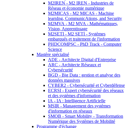
M2IREN - M2 IREN - Industries de
Réseau et économie numérique
M2MICAS - M2 MICAS - Machine
learnIng, CommunicAtions, and Security
M2MVA - M2 MVA - Mathématiques,
Vision, Apprentissage
M2SETI - M2 SETI - Systèmes
embarqués et traitement de l'information
PHDCOMPSC - PhD Track - Computer
Science
Mastère spécialisé
ADE - Architecte Digital d'Entreprise
ARC - Architecte Réseaux et
Cybersécurité
BGD - Big Data : gestion et analyse des
données massives
CYBER2 - Cybersécurité et Cyberdéfense
ECRSI - Expert cybersécurité des réseaux
et des systèmes d'information
IA - IA : Intelligence Artificielle
MSIR - Management des systèmes
d'information en réseaux
SMOB - Smart Mobility - Transformation
Numérique des Systèmes de Mobilité
Programme d'échange