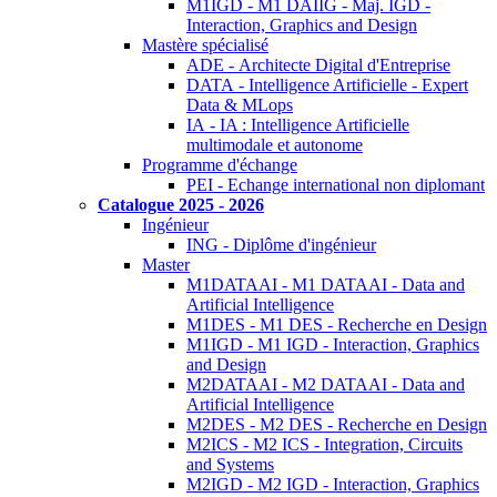
M1IGD - M1 DAIIG - Maj. IGD -
Interaction, Graphics and Design
Mastère spécialisé
ADE - Architecte Digital d'Entreprise
DATA - Intelligence Artificielle - Expert
Data & MLops
IA - IA : Intelligence Artificielle
multimodale et autonome
Programme d'échange
PEI - Echange international non diplomant
Catalogue 2025 - 2026
Ingénieur
ING - Diplôme d'ingénieur
Master
M1DATAAI - M1 DATAAI - Data and
Artificial Intelligence
M1DES - M1 DES - Recherche en Design
M1IGD - M1 IGD - Interaction, Graphics
and Design
M2DATAAI - M2 DATAAI - Data and
Artificial Intelligence
M2DES - M2 DES - Recherche en Design
M2ICS - M2 ICS - Integration, Circuits
and Systems
M2IGD - M2 IGD - Interaction, Graphics