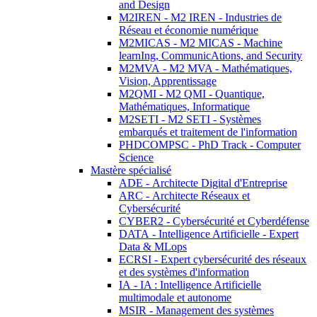
and Design
M2IREN - M2 IREN - Industries de
Réseau et économie numérique
M2MICAS - M2 MICAS - Machine
learnIng, CommunicAtions, and Security
M2MVA - M2 MVA - Mathématiques,
Vision, Apprentissage
M2QMI - M2 QMI - Quantique,
Mathématiques, Informatique
M2SETI - M2 SETI - Systèmes
embarqués et traitement de l'information
PHDCOMPSC - PhD Track - Computer
Science
Mastère spécialisé
ADE - Architecte Digital d'Entreprise
ARC - Architecte Réseaux et
Cybersécurité
CYBER2 - Cybersécurité et Cyberdéfense
DATA - Intelligence Artificielle - Expert
Data & MLops
ECRSI - Expert cybersécurité des réseaux
et des systèmes d'information
IA - IA : Intelligence Artificielle
multimodale et autonome
MSIR - Management des systèmes