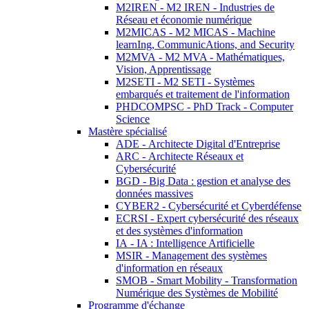
M2IREN - M2 IREN - Industries de
Réseau et économie numérique
M2MICAS - M2 MICAS - Machine
learnIng, CommunicAtions, and Security
M2MVA - M2 MVA - Mathématiques,
Vision, Apprentissage
M2SETI - M2 SETI - Systèmes
embarqués et traitement de l'information
PHDCOMPSC - PhD Track - Computer
Science
Mastère spécialisé
ADE - Architecte Digital d'Entreprise
ARC - Architecte Réseaux et
Cybersécurité
BGD - Big Data : gestion et analyse des
données massives
CYBER2 - Cybersécurité et Cyberdéfense
ECRSI - Expert cybersécurité des réseaux
et des systèmes d'information
IA - IA : Intelligence Artificielle
MSIR - Management des systèmes
d'information en réseaux
SMOB - Smart Mobility - Transformation
Numérique des Systèmes de Mobilité
Programme d'échange