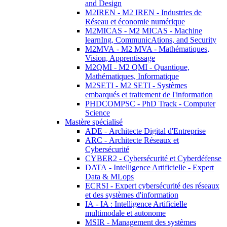
and Design
M2IREN - M2 IREN - Industries de
Réseau et économie numérique
M2MICAS - M2 MICAS - Machine
learnIng, CommunicAtions, and Security
M2MVA - M2 MVA - Mathématiques,
Vision, Apprentissage
M2QMI - M2 QMI - Quantique,
Mathématiques, Informatique
M2SETI - M2 SETI - Systèmes
embarqués et traitement de l'information
PHDCOMPSC - PhD Track - Computer
Science
Mastère spécialisé
ADE - Architecte Digital d'Entreprise
ARC - Architecte Réseaux et
Cybersécurité
CYBER2 - Cybersécurité et Cyberdéfense
DATA - Intelligence Artificielle - Expert
Data & MLops
ECRSI - Expert cybersécurité des réseaux
et des systèmes d'information
IA - IA : Intelligence Artificielle
multimodale et autonome
MSIR - Management des systèmes