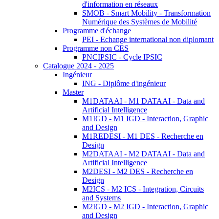
d'information en réseaux
SMOB - Smart Mobility - Transformation
Numérique des Systèmes de Mobilité
Programme d'échange
PEI - Echange international non diplomant
Programme non CES
PNCIPSIC - Cycle IPSIC
Catalogue 2024 - 2025
Ingénieur
ING - Diplôme d'ingénieur
Master
M1DATAAI - M1 DATAAI - Data and
Artificial Intelligence
M1IGD - M1 IGD - Interaction, Graphic
and Design
M1REDESI - M1 DES - Recherche en
Design
M2DATAAI - M2 DATAAI - Data and
Artificial Intelligence
M2DESI - M2 DES - Recherche en
Design
M2ICS - M2 ICS - Integration, Circuits
and Systems
M2IGD - M2 IGD - Interaction, Graphic
and Design