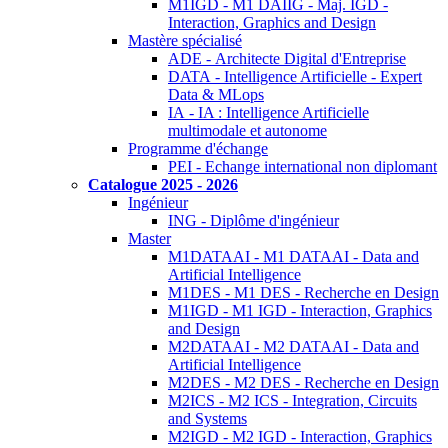
M1IGD - M1 DAIIG - Maj. IGD -
Interaction, Graphics and Design
Mastère spécialisé
ADE - Architecte Digital d'Entreprise
DATA - Intelligence Artificielle - Expert
Data & MLops
IA - IA : Intelligence Artificielle
multimodale et autonome
Programme d'échange
PEI - Echange international non diplomant
Catalogue 2025 - 2026
Ingénieur
ING - Diplôme d'ingénieur
Master
M1DATAAI - M1 DATAAI - Data and
Artificial Intelligence
M1DES - M1 DES - Recherche en Design
M1IGD - M1 IGD - Interaction, Graphics
and Design
M2DATAAI - M2 DATAAI - Data and
Artificial Intelligence
M2DES - M2 DES - Recherche en Design
M2ICS - M2 ICS - Integration, Circuits
and Systems
M2IGD - M2 IGD - Interaction, Graphics