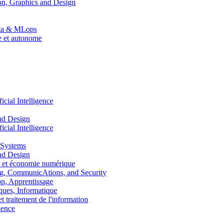
n, Graphics and Design
Data & MLops
le et autonome
ial Intelligence
nd Design
ial Intelligence
 Systems
nd Design
 et économie numérique
, CommunicAtions, and Security
, Apprentissage
ues, Informatique
traitement de l'information
ence