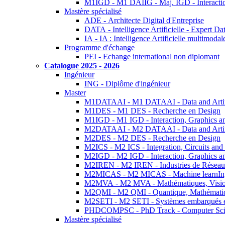
M1IGD - M1 DAIIG - Maj. IGD - Interactio
Mastère spécialisé
ADE - Architecte Digital d'Entreprise
DATA - Intelligence Artificielle - Expert 
IA - IA : Intelligence Artificielle multimoda
Programme d'échange
PEI - Echange international non diplomant
Catalogue 2025 - 2026
Ingénieur
ING - Diplôme d'ingénieur
Master
M1DATAAI - M1 DATAAI - Data and Artific
M1DES - M1 DES - Recherche en Design
M1IGD - M1 IGD - Interaction, Graphics a
M2DATAAI - M2 DATAAI - Data and Artific
M2DES - M2 DES - Recherche en Design
M2ICS - M2 ICS - Integration, Circuits and
M2IGD - M2 IGD - Interaction, Graphics a
M2IREN - M2 IREN - Industries de Réseau
M2MICAS - M2 MICAS - Machine learnIng
M2MVA - M2 MVA - Mathématiques, Vision
M2QMI - M2 QMI - Quantique, Mathématiq
M2SETI - M2 SETI - Systèmes embarqués et 
PHDCOMPSC - PhD Track - Computer Sci
Mastère spécialisé