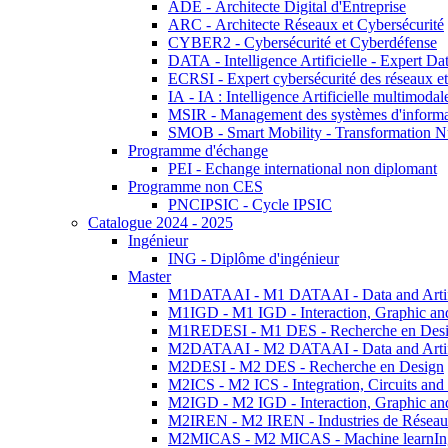
ADE - Architecte Digital d'Entreprise
ARC - Architecte Réseaux et Cybersécurité
CYBER2 - Cybersécurité et Cyberdéfense
DATA - Intelligence Artificielle - Expert 
ECRSI - Expert cybersécurité des réseaux et
IA - IA : Intelligence Artificielle multimoda
MSIR - Management des systèmes d'informa
SMOB - Smart Mobility - Transformation N
Programme d'échange
PEI - Echange international non diplomant
Programme non CES
PNCIPSIC - Cycle IPSIC
Catalogue 2024 - 2025
Ingénieur
ING - Diplôme d'ingénieur
Master
M1DATAAI - M1 DATAAI - Data and Artific
M1IGD - M1 IGD - Interaction, Graphic an
M1REDESI - M1 DES - Recherche en Des
M2DATAAI - M2 DATAAI - Data and Artific
M2DESI - M2 DES - Recherche en Design
M2ICS - M2 ICS - Integration, Circuits and
M2IGD - M2 IGD - Interaction, Graphic an
M2IREN - M2 IREN - Industries de Réseau
M2MICAS - M2 MICAS - Machine learnIng