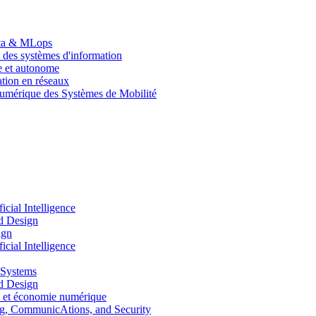
Data & MLops
 des systèmes d'information
le et autonome
tion en réseaux
umérique des Systèmes de Mobilité
ial Intelligence
d Design
ign
ial Intelligence
 Systems
d Design
 et économie numérique
, CommunicAtions, and Security