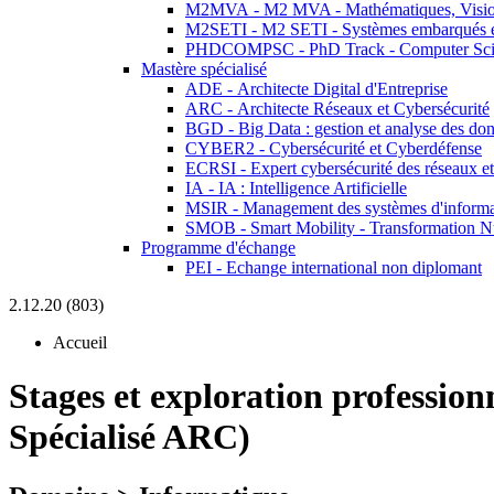
M2MVA - M2 MVA - Mathématiques, Vision
M2SETI - M2 SETI - Systèmes embarqués et 
PHDCOMPSC - PhD Track - Computer Sci
Mastère spécialisé
ADE - Architecte Digital d'Entreprise
ARC - Architecte Réseaux et Cybersécurité
BGD - Big Data : gestion et analyse des do
CYBER2 - Cybersécurité et Cyberdéfense
ECRSI - Expert cybersécurité des réseaux et
IA - IA : Intelligence Artificielle
MSIR - Management des systèmes d'informa
SMOB - Smart Mobility - Transformation N
Programme d'échange
PEI - Echange international non diplomant
2.12.20 (803)
Accueil
Stages et exploration profession
Spécialisé ARC)