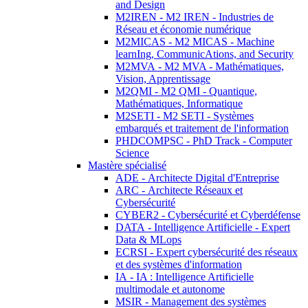
and Design
M2IREN - M2 IREN - Industries de
Réseau et économie numérique
M2MICAS - M2 MICAS - Machine
learnIng, CommunicAtions, and Security
M2MVA - M2 MVA - Mathématiques,
Vision, Apprentissage
M2QMI - M2 QMI - Quantique,
Mathématiques, Informatique
M2SETI - M2 SETI - Systèmes
embarqués et traitement de l'information
PHDCOMPSC - PhD Track - Computer
Science
Mastère spécialisé
ADE - Architecte Digital d'Entreprise
ARC - Architecte Réseaux et
Cybersécurité
CYBER2 - Cybersécurité et Cyberdéfense
DATA - Intelligence Artificielle - Expert
Data & MLops
ECRSI - Expert cybersécurité des réseaux
et des systèmes d'information
IA - IA : Intelligence Artificielle
multimodale et autonome
MSIR - Management des systèmes