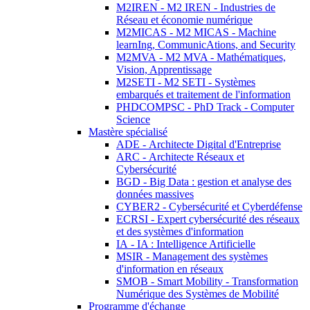
M2IREN - M2 IREN - Industries de
Réseau et économie numérique
M2MICAS - M2 MICAS - Machine
learnIng, CommunicAtions, and Security
M2MVA - M2 MVA - Mathématiques,
Vision, Apprentissage
M2SETI - M2 SETI - Systèmes
embarqués et traitement de l'information
PHDCOMPSC - PhD Track - Computer
Science
Mastère spécialisé
ADE - Architecte Digital d'Entreprise
ARC - Architecte Réseaux et
Cybersécurité
BGD - Big Data : gestion et analyse des
données massives
CYBER2 - Cybersécurité et Cyberdéfense
ECRSI - Expert cybersécurité des réseaux
et des systèmes d'information
IA - IA : Intelligence Artificielle
MSIR - Management des systèmes
d'information en réseaux
SMOB - Smart Mobility - Transformation
Numérique des Systèmes de Mobilité
Programme d'échange