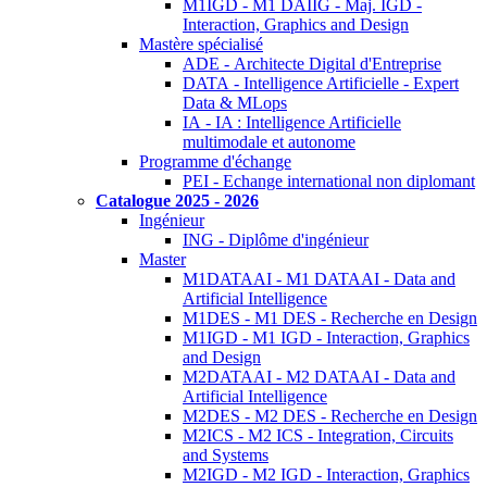
M1IGD - M1 DAIIG - Maj. IGD -
Interaction, Graphics and Design
Mastère spécialisé
ADE - Architecte Digital d'Entreprise
DATA - Intelligence Artificielle - Expert
Data & MLops
IA - IA : Intelligence Artificielle
multimodale et autonome
Programme d'échange
PEI - Echange international non diplomant
Catalogue 2025 - 2026
Ingénieur
ING - Diplôme d'ingénieur
Master
M1DATAAI - M1 DATAAI - Data and
Artificial Intelligence
M1DES - M1 DES - Recherche en Design
M1IGD - M1 IGD - Interaction, Graphics
and Design
M2DATAAI - M2 DATAAI - Data and
Artificial Intelligence
M2DES - M2 DES - Recherche en Design
M2ICS - M2 ICS - Integration, Circuits
and Systems
M2IGD - M2 IGD - Interaction, Graphics