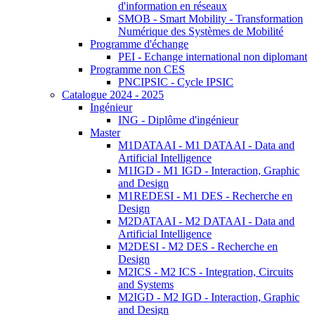
d'information en réseaux
SMOB - Smart Mobility - Transformation
Numérique des Systèmes de Mobilité
Programme d'échange
PEI - Echange international non diplomant
Programme non CES
PNCIPSIC - Cycle IPSIC
Catalogue 2024 - 2025
Ingénieur
ING - Diplôme d'ingénieur
Master
M1DATAAI - M1 DATAAI - Data and
Artificial Intelligence
M1IGD - M1 IGD - Interaction, Graphic
and Design
M1REDESI - M1 DES - Recherche en
Design
M2DATAAI - M2 DATAAI - Data and
Artificial Intelligence
M2DESI - M2 DES - Recherche en
Design
M2ICS - M2 ICS - Integration, Circuits
and Systems
M2IGD - M2 IGD - Interaction, Graphic
and Design