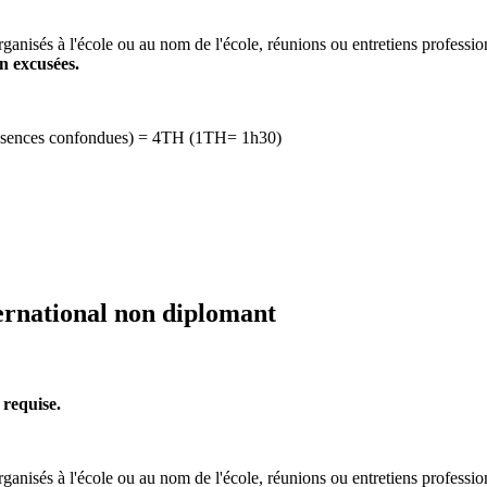
rganisés à l'école ou au nom de l'école, réunions ou entretiens professi
n excusées.
 absences confondues) = 4TH (1TH= 1h30)
ernational non diplomant
 requise.
rganisés à l'école ou au nom de l'école, réunions ou entretiens professi