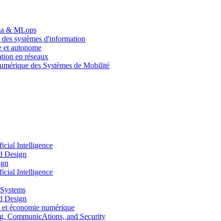
Data & MLops
 des systèmes d'information
le et autonome
tion en réseaux
umérique des Systèmes de Mobilité
ial Intelligence
d Design
ign
ial Intelligence
 Systems
d Design
 et économie numérique
, CommunicAtions, and Security