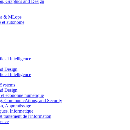
n, Graphics and Design
Data & MLops
le et autonome
ial Intelligence
nd Design
ial Intelligence
 Systems
nd Design
 et économie numérique
, CommunicAtions, and Security
, Apprentissage
ues, Informatique
traitement de l'information
ence