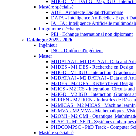
M1IGD - M1 DAIIG - Maj. IGD - Interactio
Mastère spécialisé
ADE - Architecte Digital d'Entreprise
DATA - Intelligence Artificielle - Expert 
IA - IA : Intelligence Artificielle multimoda
Programme d'échange
PEI - Echange international non diplomant
Catalogue 2025 - 2026
Ingénieur
ING - Diplôme d'ingénieur
Master
M1DATAAI - M1 DATAAI - Data and Artific
M1DES - M1 DES - Recherche en Design
M1IGD - M1 IGD - Interaction, Graphics a
M2DATAAI - M2 DATAAI - Data and Artific
M2DES - M2 DES - Recherche en Design
M2ICS - M2 ICS - Integration, Circuits and
M2IGD - M2 IGD - Interaction, Graphics a
M2IREN - M2 IREN - Industries de Réseau
M2MICAS - M2 MICAS - Machine learnIng
M2MVA - M2 MVA - Mathématiques, Vision
M2QMI - M2 QMI - Quantique, Mathématiq
M2SETI - M2 SETI - Systèmes embarqués et 
PHDCOMPSC - PhD Track - Computer Sci
Mastère spécialisé