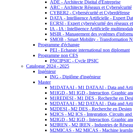
ADE - Architecte Digital d'Entreprise
ARC - Architecte Réseaux et Cybersécurité
CYBER2 - Cybersécurité et Cyberdéfense
DATA - Intelligence Artificielle - Expert 
ECRSI - Expert cybersécurité des réseaux et
IA - IA : Intelligence Artificielle multimoda
MSIR - Management des systèmes d'informa
SMOB - Smart Mobility - Transformation N
Programme d'échange
PEI - Echange international non diplomant
Programme non CES
PNCIPSIC - Cycle IPSIC
Catalogue 2024 - 2025
Ingénieur
ING - Diplôme d'ingénieur
Master
M1DATAAI - M1 DATAAI - Data and Artific
M1IGD - M1 IGD - Interaction, Graphic an
M1REDESI - M1 DES - Recherche en Des
M2DATAAI - M2 DATAAI - Data and Artific
M2DESI - M2 DES - Recherche en Design
M2ICS - M2 ICS - Integration, Circuits and
M2IGD - M2 IGD - Interaction, Graphic an
M2IREN - M2 IREN - Industries de Réseau
M2MICAS - M2 MICAS - Machine learnIng