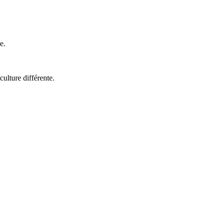
e.
ulture différente.