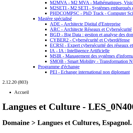
M2MVA - M2 MVA - Mathématiques, Vision
M2SETI - M2 SETI - Systèmes embarqués et 
PHDCOMPSC - PhD Track - Computer Sci
Mastère spécialisé
ADE - Architecte Digital d'Entreprise
ARC - Architecte Réseaux et Cybersécurité
BGD - Big Data : gestion et analyse des do
CYBER2 - Cybersécurité et Cyberdéfense
ECRSI - Expert cybersécurité des réseaux et
IA - IA : Intelligence Artificielle
MSIR - Management des systèmes d'informa
SMOB - Smart Mobility - Transformation N
Programme d'échange
PEI - Echange international non diplomant
2.12.20 (803)
Accueil
Langues et Culture
-
LES_0N40
Domaine > Langues et Cultures, Espagnol.